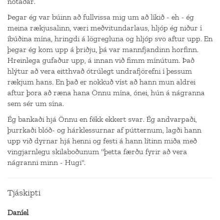
notaðar.
Þegar ég var búinn að fullvissa mig um að líkið - eh - ég
meina rækjusalinn, væri meðvitundarlaus, hljóp ég niður í
íbúðina mína, hringdi á lögregluna og hljóp svo aftur upp. En
þegar ég kom upp á þriðju, þá var mannfjandinn horfinn.
Hreinlega gufaður upp, á innan við fimm mínútum. Það
hlýtur að vera eitthvað ótrúlegt undrafjörefni í þessum
rækjum hans. En það er nokkuð víst að hann mun aldrei
aftur þora að ræna hana Önnu mína, ónei, hún á nágranna
sem sér um sína.
Ég bankaði hjá Önnu en fékk ekkert svar. Ég andvarpaði,
þurrkaði blóð- og hárklessurnar af pútternum, lagði hann
upp við dyrnar hjá henni og festi á hann lítinn miða með
vingjarnlegu skilaboðunum "þetta færðu fyrir að vera
nágranni minn - Hugi".
Tjáskipti
Daníel