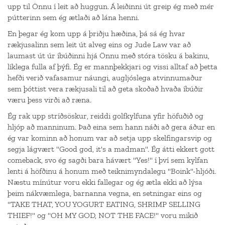
upp til Önnu í leit að huggun. Á leiðinni út greip ég með mér
pútterinn sem ég ætlaði að lána henni.
En þegar ég kom upp á þriðju hæðina, þá sá ég hvar
rækjusalinn sem leit út alveg eins og Jude Law var að
laumast út úr íbúðinni hjá Önnu með stóra tösku á bakinu,
líklega fulla af þýfi. Ég er mannþekkjari og vissi alltaf að þetta
hefði verið vafasamur náungi, augljóslega atvinnumaður
sem þóttist vera rækjusali til að geta skoðað hvaða íbúðir
væru þess virði að ræna.
Ég rak upp stríðsöskur, reiddi golfkylfuna yfir höfuðið og
hljóp að manninum. Það eina sem hann náði að gera áður en
ég var kominn að honum var að setja upp skelfingarsvip og
segja lágvært "Good god, it's a madman". Ég átti ekkert gott
comeback, svo ég sagði bara hávært "Yes!" í því sem kylfan
lenti á höfðinu á honum með teiknimyndalegu "Boink"-hljóði.
Næstu mínútur voru ekki fallegar og ég ætla ekki að lýsa
þeim nákvæmlega, barnanna vegna, en setningar eins og
"TAKE THAT, YOU YOGURT EATING, SHRIMP SELLING
THIEF!" og "OH MY GOD, NOT THE FACE!" voru mikið