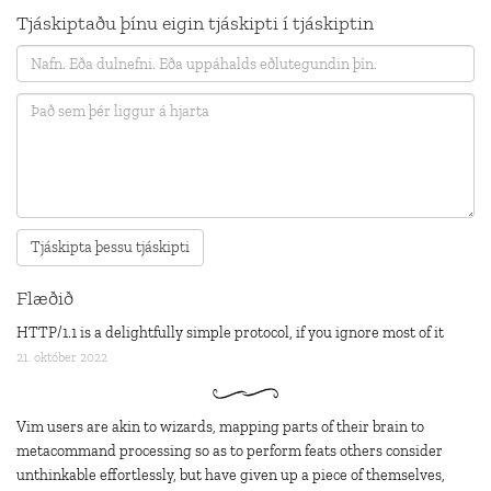
Tjáskiptaðu þínu eigin tjáskipti í tjáskiptin
Flæðið
HTTP/1.1 is a delightfully simple protocol, if you ignore most of it
21. október 2022
Vim users are akin to wizards, mapping parts of their brain to
metacommand processing so as to perform feats others consider
unthinkable effortlessly, but have given up a piece of themselves,