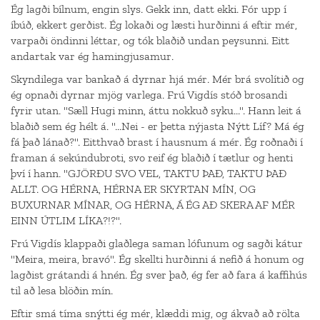
Ég lagði bílnum, engin slys. Gekk inn, datt ekki. Fór upp í
íbúð, ekkert gerðist. Ég lokaði og læsti hurðinni á eftir mér,
varpaði öndinni léttar, og tók blaðið undan peysunni. Eitt
andartak var ég hamingjusamur.
Skyndilega var bankað á dyrnar hjá mér. Mér brá svolítið og
ég opnaði dyrnar mjög varlega. Frú Vigdís stóð brosandi
fyrir utan. "Sæll Hugi minn, áttu nokkuð syku...". Hann leit á
blaðið sem ég hélt á. "...Nei - er þetta nýjasta Nýtt Líf? Má ég
fá það lánað?". Eitthvað brast í hausnum á mér. Ég roðnaði í
framan á sekúndubroti, svo reif ég blaðið í tætlur og henti
því í hann. "GJÖRÐU SVO VEL, TAKTU ÞAÐ, TAKTU ÞAÐ
ALLT. OG HÉRNA, HÉRNA ER SKYRTAN MÍN, OG
BUXURNAR MÍNAR, OG HÉRNA, Á ÉG AÐ SKERA AF MÉR
EINN ÚTLIM LÍKA?!?".
Frú Vigdís klappaði glaðlega saman lófunum og sagði kátur
"Meira, meira, bravó". Ég skellti hurðinni á nefið á honum og
lagðist grátandi á hnén. Ég sver það, ég fer að fara á kaffihús
til að lesa blöðin mín.
Eftir smá tíma snýtti ég mér, klæddi mig, og ákvað að rölta