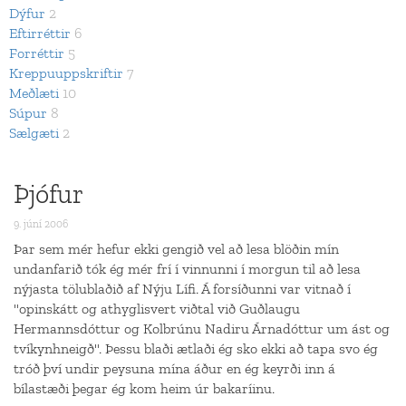
Dýfur
2
Eftirréttir
6
Forréttir
5
Kreppuuppskriftir
7
Meðlæti
10
Súpur
8
Sælgæti
2
Þjófur
9. júní 2006
Þar sem mér hefur ekki gengið vel að lesa blöðin mín
undanfarið tók ég mér frí í vinnunni í morgun til að lesa
nýjasta tölublaðið af Nýju Lífi. Á forsíðunni var vitnað í
"opinskátt og athyglisvert viðtal við Guðlaugu
Hermannsdóttur og Kolbrúnu Nadiru Árnadóttur um ást og
tvíkynhneigð". Þessu blaði ætlaði ég sko ekki að tapa svo ég
tróð því undir peysuna mína áður en ég keyrði inn á
bílastæði þegar ég kom heim úr bakaríinu.