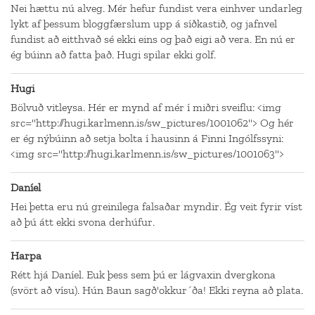
Nei hættu nú alveg. Mér hefur fundist vera einhver undarleg
lykt af þessum bloggfærslum upp á síðkastið, og jafnvel
fundist að eitthvað sé ekki eins og það eigi að vera. En nú er
ég búinn að fatta það. Hugi spilar ekki golf.
Hugi
Bölvuð vitleysa. Hér er mynd af mér í miðri sveiflu: <img
src="http://hugi.karlmenn.is/sw_pictures/1001062"> Og hér
er ég nýbúinn að setja bolta í hausinn á Finni Ingólfssyni:
<img src="http://hugi.karlmenn.is/sw_pictures/1001063">
Daníel
Hei þetta eru nú greinilega falsaðar myndir. Ég veit fyrir víst
að þú átt ekki svona derhúfur.
Harpa
Rétt hjá Daníel. Euk þess sem þú er lágvaxin dvergkona
(svört að vísu). Hún Baun sagð'okkur´ða! Ekki reyna að plata.