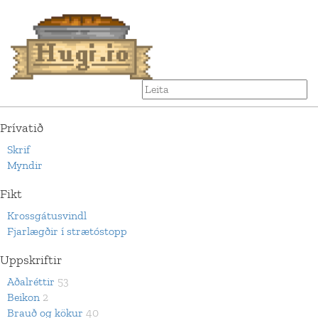
Prívatið
Skrif
Myndir
Fikt
Krossgátusvindl
Fjarlægðir í strætóstopp
Uppskriftir
Aðalréttir
53
Beikon
2
Brauð og kökur
40