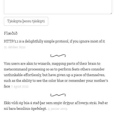
Flæðið
HTTP/1.1 is a delightfully simple protocol, if you ignore most of it
21. október 2022
Vim users are akin to wizards, mapping parts of their brain to
metacommand processing so as to perform feats others consider
unthinkable effortlessly, but have given up a piece of themselves,
such as the ability to see the color blue or remember your mother's
face
7. ágúst 2022
Ekki vildi ég búa á stað þar sem smjör drýpur af hverju strái. Það er
nú bara beinlínis ógeðslegt.
4. janúar 2009