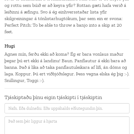
og rottu sem búið er að keyra yfir? Rottan gæti hafa verið á
leiðinni á æfingu. Svo á ég einhversstaðar lista yfir
skilgreiningar á tónlistarhugtökum, þar sem ein er svona:
Perfect Pitch: To be able to throw a banjo into a skip at 20
feet.
Hugi
Agnes mín, ferðu ekki að koma? Ég er bara vonlaus maður
þegar þú ert ekki á landinu! Baun. Panflautur á ekki bara að
banna. Það á líka að taka panflautuleikara af lífi, án dóms og
laga. Koppur. Þú ert viðbjóðslegur. Þess vegna elska ég þig :-).
Snillingur, Toggi :-).
Tjáskiptaðu þínu eigin tjáskipti í tjáskiptin