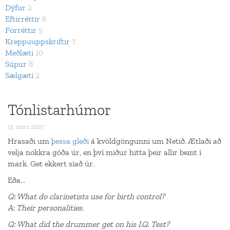
Dýfur
2
Eftirréttir
6
Forréttir
5
Kreppuuppskriftir
7
Meðlæti
10
Súpur
8
Sælgæti
2
Tónlistarhúmor
13. mars 2007
Hrasaði um
þessa gleði
á kvöldgöngunni um Netið. Ætlaði að
velja nokkra góða úr, en því miður hitta þeir allir beint í
mark. Get ekkert síað úr.
Eða...
Q: What do clarinetists use for birth control?
A: Their personalities.
Q: What did the drummer get on his I.Q. Test?