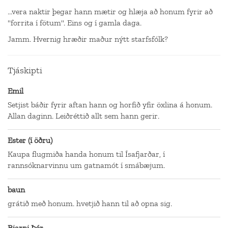
...vera naktir þegar hann mætir og hlæja að honum fyrir að
"forrita í fötum". Eins og í gamla daga.
Jamm. Hvernig hræðir maður nýtt starfsfólk?
Tjáskipti
Emil
Setjist báðir fyrir aftan hann og horfið yfir öxlina á honum.
Allan daginn. Leiðréttið allt sem hann gerir.
Ester (í öðru)
Kaupa flugmiða handa honum til Ísafjarðar, í
rannsóknarvinnu um gatnamót í smábæjum.
baun
grátið með honum. hvetjið hann til að opna sig.
Bjarni Þór