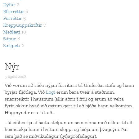
Dýfur
2
Eftirréttir
6
Forréttir
5
Kreppuuppskriftir
7
Meðlæti
10
Súpur
8
Sælgæti
2
Nýr
5. ágúst 2008
Við vorum að ráða nýjan forritara til Umferðarstofu og hann
byrjar fljótlega. Við
Logi
erum bara tveir á staðnum,
snarsteiktir í hausnum (allir aðrir í fríi) og erum að velta
fyrir okkur hvað við getum gert til að bjóða hann velkominn.
Hugmyndir eru t.d. að...
...fá einhverja af sætu stelpunum sem vinna með okkur til að
heimsækja hann í hvítum sloppi og biðja um þvagsýni. Þar
sem það sé miðvikudagur (lyfjaprófadagur).