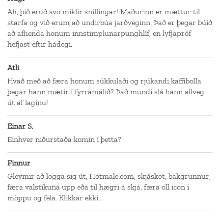
Ah, þið eruð svo miklir snillingar! Maðurinn er mættur til
starfa og við erum að undirbúa jarðveginn. Það er þegar búið
að afhenda honum innstimplunarpunghlíf, en lyfjapróf
hefjast eftir hádegi.
Atli
Hvað með að færa honum súkkulaði og rjúkandi kaffibolla
þegar hann mætir í fyrramálið? Það mundi slá hann allveg
út af laginu!
Einar S.
Einhver niðurstaða komin í þetta?
Finnur
Gleymir að logga sig út, Hotmale.com, skjáskot, bakgrunnur,
færa valstikuna upp eða til hægri á skjá, færa öll icon í
möppu og fela. Klikkar ekki...