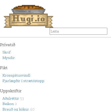
Prívatið
Skrif
Myndir
Fikt
Krossgátusvindl
Fjarlægðir í strætóstopp
Uppskriftir
Aðalréttir
53
Beikon
2
Brauð og kökur
40