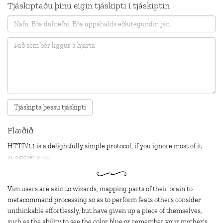
Tjáskiptaðu þínu eigin tjáskipti í tjáskiptin
Flæðið
HTTP/1.1 is a delightfully simple protocol, if you ignore most of it
21. október 2022
Vim users are akin to wizards, mapping parts of their brain to
metacommand processing so as to perform feats others consider
unthinkable effortlessly, but have given up a piece of themselves,
such as the ability to see the color blue or remember your mother's