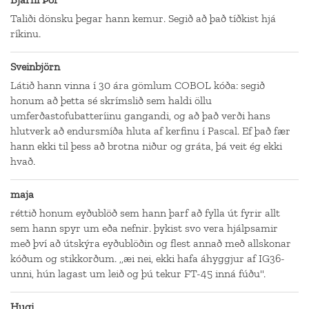
Taliði dönsku þegar hann kemur. Segið að það tíðkist hjá
ríkinu.
Sveinbjörn
Látið hann vinna í 30 ára gömlum COBOL kóða: segið
honum að þetta sé skrímslið sem haldi öllu
umferðastofubatteríinu gangandi, og að það verði hans
hlutverk að endursmíða hluta af kerfinu í Pascal. Ef það fær
hann ekki til þess að brotna niður og gráta, þá veit ég ekki
hvað.
maja
réttið honum eyðublöð sem hann þarf að fylla út fyrir allt
sem hann spyr um eða nefnir. þykist svo vera hjálpsamir
með því að útskýra eyðublöðin og flest annað með allskonar
kóðum og stikkorðum. ,,æi nei, ekki hafa áhyggjur af IG36-
unni, hún lagast um leið og þú tekur FT-45 inná fúðu".
Hugi