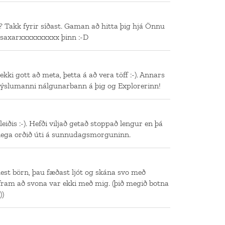
a? Takk fyrir síðast. Gaman að hitta þig hjá Önnu
Ísaxarxxxxxxxxxx þinn :-D
kki gott að meta, þetta á að vera töff :-). Annars
 sýslumanni nálgunarbann á þig og Explorerinn!
ðis :-). Hefði viljað getað stoppað lengur en þá
nlega orðið úti á sunnudagsmorguninn.
lest börn, þau fæðast ljót og skána svo með
fram að svona var ekki með mig. (þið megið botna
))