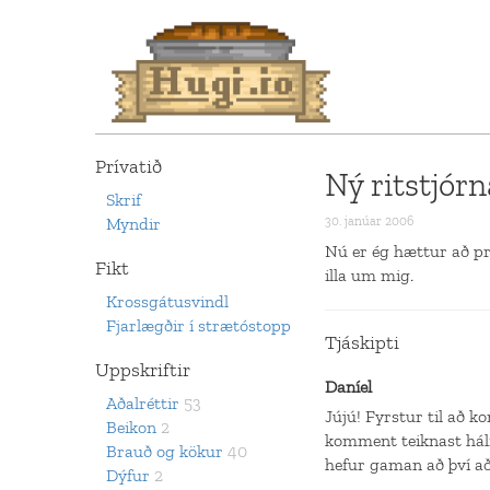
Prívatið
Ný ritstjór
Skrif
Myndir
30. janúar 2006
Nú er ég hættur að pre
Fikt
illa um mig.
Krossgátusvindl
Fjarlægðir í strætóstopp
Tjáskipti
Uppskriftir
Daníel
Aðalréttir
53
Jújú! Fyrstur til að 
Beikon
2
komment teiknast hálf 
Brauð og kökur
40
hefur gaman að því að 
Dýfur
2