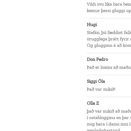
Vildi svo líka bara be
kemur þessi gluggi up
Hugi
Stefán, þú fæddist fal
örugglega þrátt fyrir a
Og glugginn á að kom
Don Pedro
Það er loxins að maður
Siggi Óla
Það var mikið!
Olla Z
það var mikið að maður
í ostablogginu en þar 
mig bara í dansi inni 
geisladiskastand.