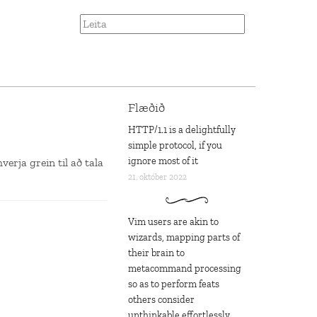
Flæðið
HTTP/1.1 is a delightfully
simple protocol, if you
ignore most of it
erja grein til að tala
21. október 2022
Vim users are akin to
wizards, mapping parts of
their brain to
metacommand processing
so as to perform feats
others consider
unthinkable effortlessly,