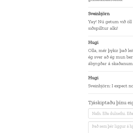
Sveinbjörn
Yay! Nú getum við öll 
siðspilltur alki!
Hugi
Olla, mér þykir það le
ég sver að ég mun ber
ábyrgðar á skaðanum ef
Hugi
Sveinbjörn: I expect no
Tjáskiptaðu þínu eig