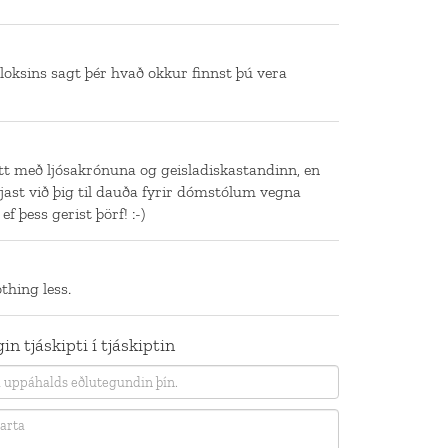
loksins sagt þér hvað okkur finnst þú vera
itt með ljósakrónuna og geisladiskastandinn, en
jast við þig til dauða fyrir dómstólum vegna
 þess gerist þörf! :-)
thing less.
in tjáskipti í tjáskiptin