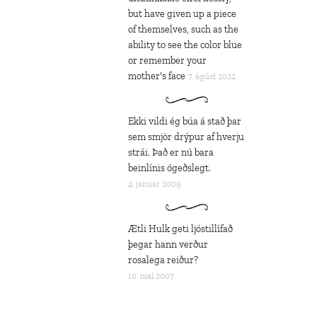
but have given up a piece
of themselves, such as the
ability to see the color blue
or remember your
mother's face
7. ágúst 2022
Ekki vildi ég búa á stað þar
sem smjör drýpur af hverju
strái. Það er nú bara
beinlínis ógeðslegt.
4. janúar 2009
Ætli Hulk geti ljóstillífað
þegar hann verður
rosalega reiður?
10. maí 2007