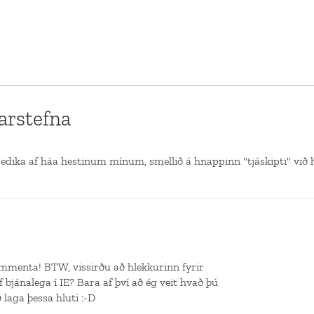
narstefna
dika af háa hestinum mínum, smellið á hnappinn "tjáskipti" við hv
kommenta! BTW, vissirðu að hlekkurinn fyrir
bjánalega í IE? Bara af því að ég veit hvað þú
laga þessa hluti :-D