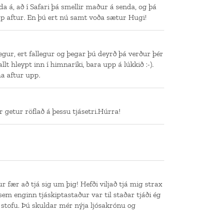
nda á, að í Safari þá smellir maður á senda, og þá
p aftur. En þú ert nú samt voða sætur Hugi!
legur, ert fallegur og þegar þú deyrð þá verður þér
llt hleypt inn í himnaríki, bara upp á lúkkið :-).
a aftur upp.
 getur röflað á þessu tjásetri.Húrra!
 fær að tjá sig um þig! Hefði viljað tjá mig strax
sem enginn tjáskiptastaður var til staðar tjáði ég
í stofu. Þú skuldar mér nýja ljósakrónu og