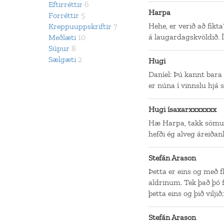
Eftirréttir
6
Harpa
Forréttir
5
Hehe, er verið að fikt
Kreppuuppskriftir
7
á laugardagskvöldið. 
Meðlæti
10
Súpur
8
Sælgæti
2
Hugi
Daníel: Þú kannt bara e
er núna í vinnslu hjá
Hugi ísaxarxxxxxxx
Hæ Harpa, takk sömulei
hefði ég alveg áreiða
Stefán Arason
Þetta er eins og með f
aldrinum. Tek það þó 
þetta eins og þið viljið;
Stefán Arason