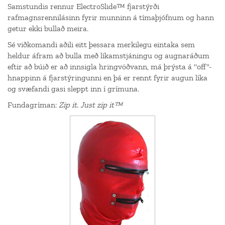
Samstundis rennur ElectroSlide™ fjarstýrði
rafmagnsrennilásinn fyrir munninn á tímaþjófnum og hann
getur ekki bullað meira.
Sé viðkomandi aðili eitt þessara merkilegu eintaka sem
heldur áfram að bulla með líkamstjáningu og augnaráðum
eftir að búið er að innsigla hringvöðvann, má þrýsta á "off"-
hnappinn á fjarstýringunni en þá er rennt fyrir augun líka
og svæfandi gasi sleppt inn í grímuna.
Fundagríman:
Zip it. Just zip it™