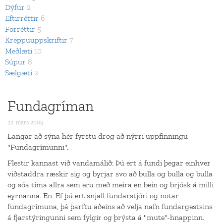
Dýfur
2
Eftirréttir
6
Forréttir
5
Kreppuuppskriftir
7
Meðlæti
10
Súpur
8
Sælgæti
2
Fundagríman
22. mars 2009
Langar að sýna hér fyrstu drög að nýrri uppfinningu -
"Fundagrímunni".
Flestir kannast við vandamálið: Þú ert á fundi þegar einhver
viðstaddra ræskir sig og byrjar svo að bulla og bulla og bulla
og sóa tíma allra sem eru með meira en bein og brjósk á milli
eyrnanna. En. Ef þú ert snjall fundarstjóri og notar
fundagrímuna, þá þarftu aðeins að velja nafn fundargestsins
á fjarstýringunni sem fylgir og þrýsta á "mute"-hnappinn.