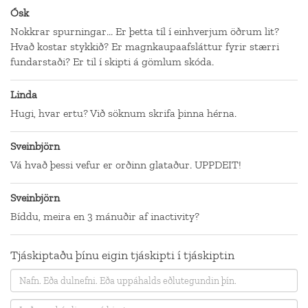
Ósk
Nokkrar spurningar... Er þetta tíl í einhverjum öðrum lit?
Hvað kostar stykkið? Er magnkaupaafsláttur fyrir stærri
fundarstaði? Er til í skipti á gömlum skóda.
Linda
Hugi, hvar ertu? Við söknum skrifa þinna hérna.
Sveinbjörn
Vá hvað þessi vefur er orðinn glataður. UPPDEIT!
Sveinbjörn
Bíddu, meira en 3 mánuðir af inactivity?
Tjáskiptaðu þínu eigin tjáskipti í tjáskiptin