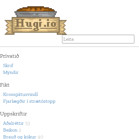
Prívatið
Skrif
Myndir
Fikt
Krossgátusvindl
Fjarlægðir í strætóstopp
Uppskriftir
Aðalréttir
53
Beikon
2
Brauð og kökur
40