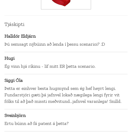
Tjáskipti
Halldór Eldjárn
Þú semsagt nýbúinn að lenda í þessu scenarioi? :D
Hugi
Ég vinn hjá ríkinu - líf mitt ER þetta scenario.
Siggi Óla
Þetta er einhver besta hugmynd sem ég hef heyrt lengi.
Fundarstjóri gæti þá jafnvel lokað nægilega lengi fyrir vit
fólks til að það missti meðvitund...jafnvel varanlega! Snilld.
Sveinbjörn
Ertu búinn að fá patent á þetta?