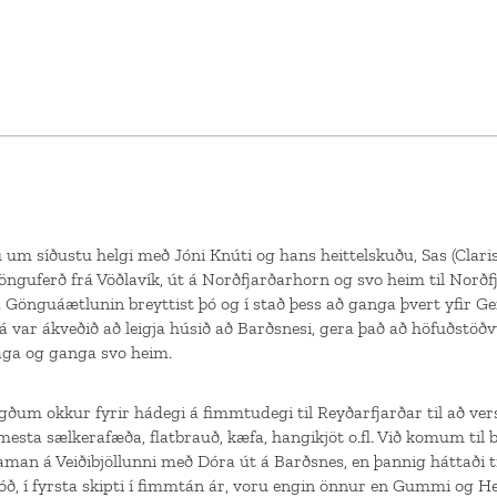
 um síðustu helgi með Jóni Knúti og hans heittelskuðu, Sas (Clari
nguferð frá Vöðlavík, út á Norðfjarðarhorn og svo heim til Norð
ð. Gönguáætlunin breyttist þó og í stað þess að ganga þvert yfir 
 þá var ákveðið að leigja húsið að Barðsnesi, gera það að höfuðstöð
aga og ganga svo heim.
ðum okkur fyrir hádegi á fimmtudegi til Reyðarfjarðar til að vers
esta sælkerafæða, flatbrauð, kæfa, hangikjöt o.fl. Við komum til
man á Veiðibjöllunni með Dóra út á Barðsnes, en þannig háttaði ti
óð, í fyrsta skipti í fimmtán ár, voru engin önnur en Gummi og H