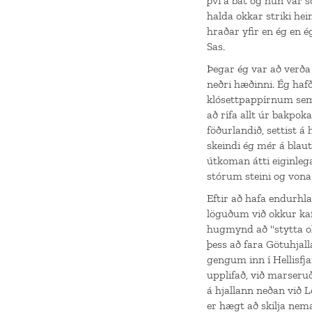
því á bát og hún var 
halda okkar striki hei
hraðar yfir en ég en 
Sas.
Þegar ég var að verða
neðri hæðinni. Ég hafð
klósettpappírnum sem 
að rífa allt úr bakpo
föðurlandið, settist 
skeindi ég mér á blau
útkoman átti eiginlega
stórum steini og vona i
Eftir að hafa endurhla
löguðum við okkur kaf
hugmynd að "stytta okk
þess að fara Götuhjalla
gengum inn í Hellisfj
upplifað, við marseru
á hjallann neðan við L
er hægt að skilja ne