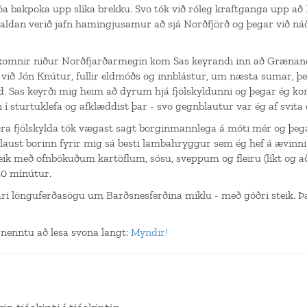
lóa bakpoka upp slíka brekku. Svo tók við róleg kraftganga upp að 
sjaldan verið jafn hamingjusamur að sjá Norðfjörð og þegar við 
komnir niður Norðfjarðarmegin kom Sas keyrandi inn að Grænanes
 við Jón Knútur, fullir eldmóðs og innblástur, um næsta sumar, þ
nd. Sas keyrði mig heim að dyrum hjá fjölskyldunni og þegar ég k
n í sturtuklefa og afklæddist þar - svo gegnblautur var ég af svita 
ra fjölskylda tók vægast sagt borginmannlega á móti mér og þeg
aust borinn fyrir mig sá besti lambahryggur sem ég hef á ævinni
eik með ofnbökuðum kartöflum, sósu, sveppum og fleiru (líkt og
20 mínútur.
ri lönguferðasögu um Barðsnesferðina miklu - með góðri steik. Þ
 nenntu að lesa svona langt:
Myndir!