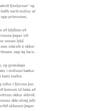
bakvið fjósdyrnar" og
fði verið stoltur af.
ó upp prímusinn,
 að lykillinn að
hvumsa þegar við
ur annan lykil
ur sem öskraði á okkur
rðsness, segi ég bara -
, og greinilega
ein, í stofunni bækur
n besti staður.
niður í fjöruna þar.
við komum til baka að
óttum okkur eldivið,
runnar ekki alveg jafn
 orðið aldimmt þegar