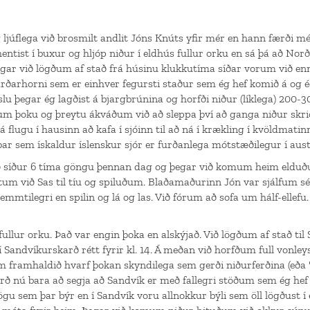
ljúflega við brosmilt andlit Jóns Knúts yfir mér en hann færði 
 hentist í buxur og hljóp niður í eldhús fullur orku en sá þá að Norð
egar við lögðum af stað frá húsinu klukkutíma síðar vorum við enn 
ðarhorni sem er einhver fegursti staður sem ég hef komið á og 
slu þegar ég lagðist á bjargbrúnina og horfði niður (líklega) 200
um þoku og þreytu ákváðum við að sleppa því að ganga niður skri
þá flugu í hausinn að kafa í sjóinn til að ná í krækling í kvöldmat
 þar sem ískaldur íslenskur sjór er furðanlega mótstæðilegur í aus
 síður 6 tíma göngu þennan dag og þegar við komum heim elduð
tum við Sas til tíu og spiluðum. Blaðamaðurinn Jón var sjálfum s
tilegri en spilin og lá og las. Við fórum að sofa um hálf-ellefu.
 fullur orku. Það var engin þoka en alskýjað. Við lögðum af stað t
Sandvíkurskarð rétt fyrir kl. 14. Á meðan við horfðum full vonley
 framhaldið hvarf þokan skyndilega sem gerði niðurferðina (eða
rð nú bara að segja að Sandvík er með fallegri stöðum sem ég hef 
gu sem þar býr en í Sandvík voru allnokkur býli sem öll lögðust í 