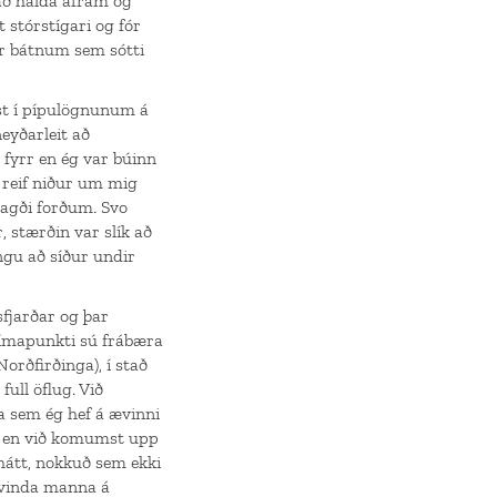
 að halda áfram og
 stórstígari og fór
ir bátnum sem sótti
ast í pípulögnunum á
neyðarleit að
 fyrr en ég var búinn
, reif niður um mig
sagði forðum. Svo
 stærðin var slík að
ngu að síður undir
sfjarðar og þar
tímapunkti sú frábæra
Norðfirðinga), í stað
full öflug. Við
a sem ég hef á ævinni
ur en við komumst upp
 hátt, nokkuð sem ekki
rvinda manna á