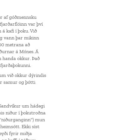
mér af góðmennsku
fjarðarflóinn var því
á kafi í þoku. Við
ég vann þar mikinn
-300 metrana að
ðurnar á Mónes. Á
inn handa okkur. Það
tfjarðaþokunni.
um við okkur dýrindis
ér samur og þótti
il Sandvíkur um hádegi
sis niður í þokutroðna
 "niðurganginn") mun
heimsótt. Ekki síst
eyði fyrir miðja