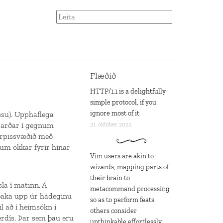
Flæðið
HTTP/1.1 is a delightfully
simple protocol, if you
ignore most of it
ssu). Upphaflega
fjarðar í gegnum
21. október 2022
Gerpissvæðið með
vum okkar fyrir hinar
Vim users are akin to
wizards, mapping parts of
their brain to
la í matinn. Á
metacommand processing
 baka upp úr hádeginu
so as to perform feats
l að í heimsókn í
others consider
erdís. Þar sem þau eru
unthinkable effortlessly,