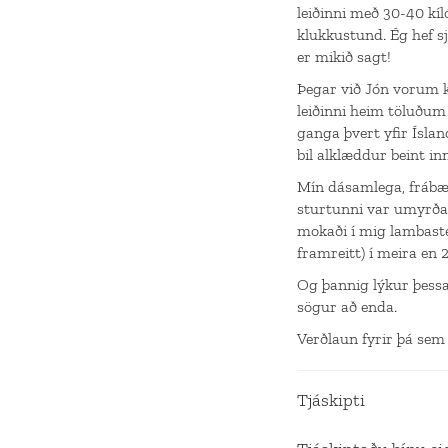
leiðinni með 30-40 kí
klukkustund. Ég hef 
er mikið sagt!
Þegar við Jón vorum 
leiðinni heim töluðum
ganga þvert yfir Ísla
bil alklæddur beint in
Mín dásamlega, frábæ
sturtunni var umyrðal
mokaði í mig lambast
framreitt) í meira en 
Og þannig lýkur þessa
sögur að enda.
Verðlaun fyrir þá sem
Tjáskipti