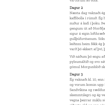
við fórum að sofa.
Dagur 2
Næsta dag vaknaði ég 
kaffibolla í rúmið. Ég
miður á kafi í þoku. Þ
gengum út að Norðfjar
sigur á eigin lofthræð
gullþúfuvitanum. Sök
leiðinni heim fékk ég 
varð þó ekkert af því,
Við náðum þó engu að
pylsumáltíð og svo sá
gömul Morgunblöð skemm
Dagur 3
Ég vaknaði kl. 10, enn
og vorum komin upp í 
Sandvíkina og ræddum
skemmtilegri og ég ve
vegna þeirrar miklu sö