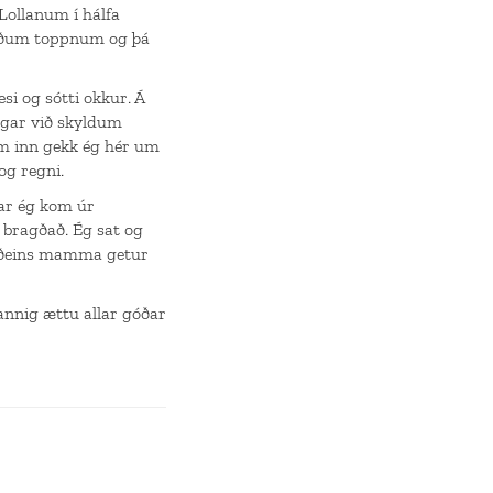
Lollanum í hálfa
náðum toppnum og þá
i og sótti okkur. Á
egar við skyldum
om inn gekk ég hér um
og regni.
ar ég kom úr
 bragðað. Ég sat og
 aðeins mamma getur
annig ættu allar góðar