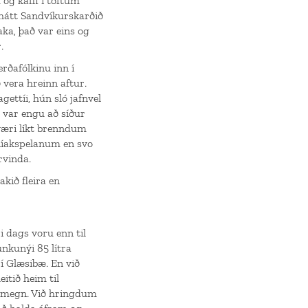
og kaffi í tóftum
 hátt Sandvíkurskarðið
aka, það var eins og
.
rðafólkinu inn í
 vera hreinn aftur.
ettíi, hún sló jafnvel
 var engu að síður
 væri líkt brenndum
níakspelanum en svo
rvinda.
kið fleira en
i dags voru enn til
nkunýi 85 lítra
í Glæsibæ. En við
itið heim til
um megn. Við hringdum