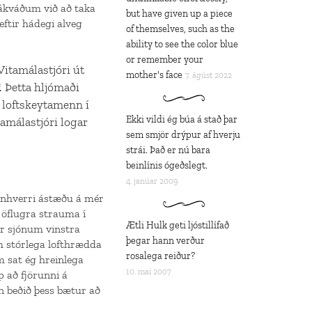
 ákváðum við að taka
but have given up a piece
ftir hádegi alveg
of themselves, such as the
ability to see the color blue
or remember your
Vitamálastjóri út
mother's face
7. ágúst 2022
. Þetta hljómaði
 loftskeytamenn í
Ekki vildi ég búa á stað þar
tamálastjóri logar
sem smjör drýpur af hverju
strái. Það er nú bara
beinlínis ógeðslegt.
4. janúar 2009
einhverri ástæðu á mér
 öflugra strauma í
Ætli Hulk geti ljóstillífað
úr sjónum vinstra
þegar hann verður
um stórlega lofthrædda
rosalega reiður?
m sat ég hreinlega
10. maí 2007
p að fjörunni á
n beðið þess bætur að