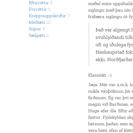
Eftirréttir
6
meðal míns uppáhalds 
Forréttir
5
siglingu með þau um N
Kreppuuppskriftir
7
frábæra siglingu út f
Meðlæti
10
Súpur
8
Það var algengt h
Sælgæti
2
svohljóðandi tilk
oft og iðulega f
Neskaupstað fokil
ekki. Norðfjarðarv
Klassískt :-).
Jæja. Mér var a.m.k. h
mikla vanþóknun, þá v
firðinum. Ég var því 
megin við Barðsnes, se
Huga afar illa. Eftir 
fastur. Fjölskyldan sk
bátnum, þaðan sem ég 
vera hent ofan af klet