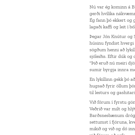
Nú var ég kominn á Ba
gerði hvílíka nákvæmn
Ég fann þó ekkert og 
lagaði kaffi og leit í bó
Þegar Jón Knútur og S
húsinu fyndist hvergi
sögðum henni að lykil
sjóleiðis. Eftir dúk o
"Þið eruð nú meiri djöf
sumir byrgja innra með
En lykillinn gekk þó a
hugsað fyrir öllum þör
til lesturs og gashitar
Við fórum í fyrstu gö
Veðrið var milt og hl
Barðsnesbænum drógum
settumst í fjöruna, kv
mikið og við og dó in