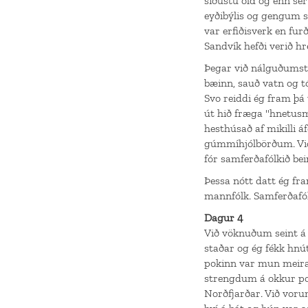
síðustu öld og enn sé
eyðibýlis og gengum s
var erfiðisverk en fur
Sandvík hefði verið h
Þegar við nálguðumst 
bæinn, sauð vatn og t
Svo reiddi ég fram þá 
út hið fræga "hnetus
hesthúsað af mikilli á
gúmmíhjólbörðum. Við
fór samferðafólkið bein
Þessa nótt datt ég fr
mannfólk. Samferðafól
Dagur 4
Við vöknuðum seint á d
staðar og ég fékk hn
pokinn var mun meira 
strengdum á okkur pok
Norðfjarðar. Við voru