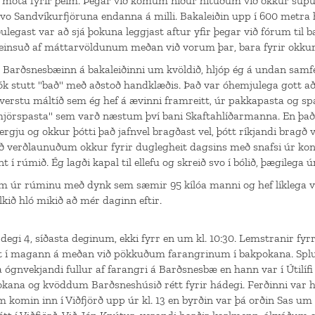
r móta fyrir þeim. Þegar við komum niður hituðum við okkur súpu 
vo Sandvíkurfjöruna endanna á milli. Bakaleiðin upp í 600 metra
ðulegast var að sjá þokuna leggjast aftur yfir þegar við fórum til b
reinsuð af máttarvöldunum meðan við vorum þar, bara fyrir okkur
Barðsnesbæinn á bakaleiðinni um kvöldið, hljóp ég á undan samfe
ók stutt "bað" með aðstoð handklæðis. Það var óhemjulega gott að
verstu máltíð sem ég hef á ævinni framreitt, úr pakkapasta og spag
mjörspasta" sem varð næstum því bani Skaftahlíðarmanna. En það
fergju og okkur þótti það jafnvel bragðast vel, þótt ríkjandi bragð
 verðlaunuðum okkur fyrir duglegheit dagsins með snafsi úr ko
t í rúmið. Ég lagði kapal til ellefu og skreið svo í bólið, þægilega ú
am úr rúminu með dynk sem sæmir 95 kílóa manni og hef líklega va
kið hló mikið að mér daginn eftir.
egi 4, síðasta deginum, ekki fyrr en um kl. 10:30. Lemstranir fyrr
út í magann á meðan við pökkuðum farangrinum í bakpokana. Splu
ógnvekjandi fullur af farangri á Barðsnesbæ en hann var í Útilífi 
ana og kvöddum Barðsneshúsið rétt fyrir hádegi. Ferðinni var he
m komin inn í Viðfjörð upp úr kl. 13 en byrðin var þá orðin Sas 