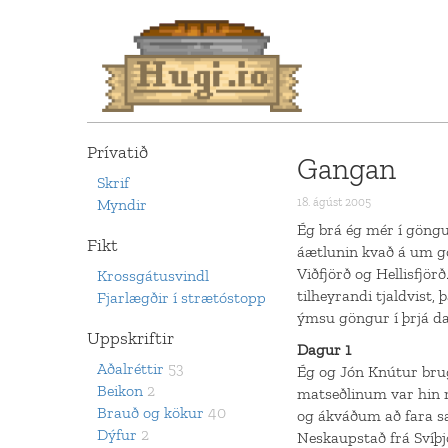
Prívatið
Gangan
Skrif
Myndir
18. ágúst 2005
Ég brá ég mér í göngu
Fikt
áætlunin kvað á um gö
Viðfjörð og Hellisfjör
Krossgátusvindl
tilheyrandi tjaldvist,
Fjarlægðir í strætóstopp
ýmsu göngur í þrjá d
Uppskriftir
Dagur 1
Aðalréttir
53
Ég og Jón Knútur brug
Beikon
2
matseðlinum var hin m
Brauð og kökur
40
og ákváðum að fara sa
Dýfur
2
Neskaupstað frá Svíþj