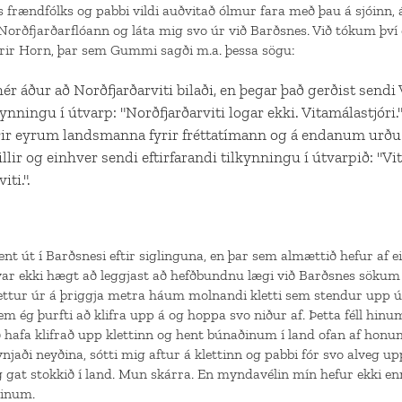
frændfólks og pabbi vildi auðvitað ólmur fara með þau á sjóinn,
orðfjarðarflóann og láta mig svo úr við Barðsnes. Við tókum því e
yrir Horn, þar sem Gummi sagði m.a. þessa sögu:
ér áður að Norðfjarðarviti bilaði, en þegar það gerðist sendi 
ynningu í útvarp: "Norðfjarðarviti logar ekki. Vitamálastjóri."
yrir eyrum landsmanna fyrir fréttatímann og á endanum urðu
lir og einhver sendi eftirfarandi tilkynningu í útvarpið: "Vi
iti.".
ent út í Barðsnesi eftir siglinguna, en þar sem almættið hefur af 
ar ekki hægt að leggjast að hefðbundnu lægi við Barðsnes sökum
settur úr á þriggja metra háum molnandi kletti sem stendur upp 
m ég þurfti að klifra upp á og hoppa svo niður af. Þetta féll hin
að hafa klifrað upp klettinn og hent búnaðinum í land ofan af honu
ynjaði neyðina, sótti mig aftur á klettinn og pabbi fór svo alveg up
gat stokkið í land. Mun skárra. En myndavélin mín hefur ekki en
tinum.