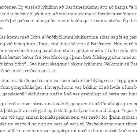
rðsnes. Ég vissi að lykillinn að Barðsneshúsinu átti að hanga "á 
is-dauðaleit að lyklinum að smámunasamasti fornleifafræðingur he
gerði því það sem allir góðir menn hefðu gert í sömu stöðu. Ég dr
k.
as komu með Dóra á Veiðibjöllunni klukkutíma síðar sagði ég þeim
 og við hringdum í Ingu, einn húsráðanda á Barðsnesi. Hún varð 
linn væri horfinn og bauðst af stakri góðmennsku til að senda okk
g disk birtist bátur frá Norðfirði og í þeim báti fúlskeggjaður mað
ulsins fíflin" . Svo henti skeggur í okkur lyklinum. Velkomin til Ba
 sér meiri reiði en gott er.
ð húsinu. Barðsnesbærinn var sem betur fer hlýlegri en skeggapinn
fum göngufólks þar. Í hverju horni var bekkur til að hvíla á lúin b
i, gaseldavél í eldhúsinu o.s.frv. Það var greinilegt að þetta var hin
ngu ferðarinnar strax um kvöldið, gengum út að Rauðubjörgum og 
ýtt þótt það væri skýjað og boðaði gott fyrir komandi daga. Þegar 
 við upp annan koníakspelann sem var með í för (þann stóra), s
eiktum varðeld og nutum þess að vera til. Varðeldurinn naut tilve
nan hálftíma en hann var þægilegur á meðan hann entist. Það var