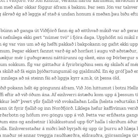
sótt í Viðfjörð. Við Jón Knútur, verandi harðir karlmenn, ákváðum
m með allar okkar föggur áfram á bakinu. Þar sem Jón var talsvert
ég ákvað ég að leggja af stað á undan honum á meðan þau biðu eft
 búinn að ganga út Viðfjörð fann ég að eitthvað mikið var að ger
i nefnilega ekki gert "númer tvö" í fjóra daga. Upphófst nú mikil 
ég var viss um að ég hefði pakkað í bakpokann og gafst ekki upp
kanum. Þegar ekkert fannst varð ég að horfast í augu við aðstæður
á hækjur mér í guðsgrænni náttúrunni og skeit, eins og Þórbergur 
tum sokkum. Ég var gáttaður á fyrirbrigðinu sem ég skilaði af mér,
 skilið að fá eigin þjóðartungumál og gjaldmiðil. En ég gróf það e
nnilega að sá steinn fái að liggja kyrr a.m.k. út þessa öld.
ðið pokann hélt ég göngunni áfram. Við Jón hittumst í botni Helli
fi eftir að við óðum ána. Af einhverri ástæðu kom upp á þessum 
ur leið" þvert yfir fjallið við svokallaðan Lolla (helsta reðurtákn 
nn út fyrir fjallið og inn Norðfjörð. Líklega hefur kaffivíman verið 
arðarbotn og hófum svo göngu upp á við. Þetta var erfiðasta gang
ðum eins og andsetnir í klukkustund upp 60° halla í skriðum áð
olla. Einhversstaðar á miðri leið byrjaði ég upp úr þurru að hlæja
ma maður sé annar tveggja rauðhærðra, eldrauðra, gjörsamlega ú