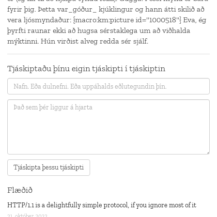
fyrir þig. Þetta var_góður_ kjúklingur og hann átti skilið að
vera ljósmyndaður: {macro:km:picture id="1000518"} Eva, ég
þyrfti raunar ekki að hugsa sérstaklega um að viðhalda
mýktinni. Hún virðist alveg redda sér sjálf.
Tjáskiptaðu þínu eigin tjáskipti í tjáskiptin
Flæðið
HTTP/1.1 is a delightfully simple protocol, if you ignore most of it
21. október 2022