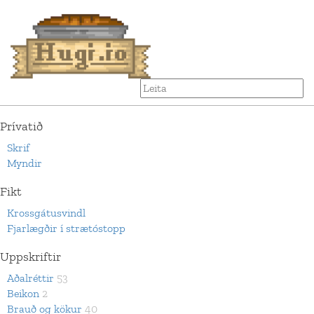
Prívatið
Skrif
Myndir
Fikt
Krossgátusvindl
Fjarlægðir í strætóstopp
Uppskriftir
Aðalréttir
53
Beikon
2
Brauð og kökur
40