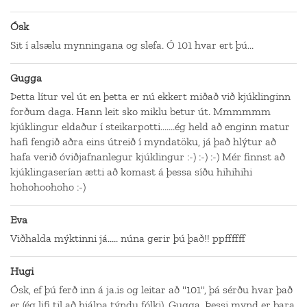
Ósk
Sit í alsælu mynningana og slefa. Ó 101 hvar ert þú...
Gugga
Þetta lítur vel út en þetta er nú ekkert miðað við kjúklinginn
forðum daga. Hann leit sko miklu betur út. Mmmmmm
kjúklingur eldaður í steikarpotti.......ég held að enginn matur
hafi fengið aðra eins útreið í myndatöku, já það hlýtur að
hafa verið óviðjafnanlegur kjúklingur :-) :-) :-) Mér finnst að
kjúklingaserían ætti að komast á þessa síðu hihihihi
hohohoohoho :-)
Eva
Viðhalda mýktinni já..... núna gerir þú það!! ppffffff
Hugi
Ósk, ef þú ferð inn á ja.is og leitar að "101", þá sérðu hvar það
er (ég lifi til að hjálpa týndu fólki). Gugga. Þessi mynd er bara