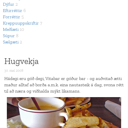
Dýfur
2
Eftirréttir
6
Forréttir
5
Kreppuuppskriftir
7
Meðlæti
10
Súpur
8
Sælgæti
2
Hugvekja
30. maí 2008
Hádegi eru góð degi, Vitabar er góður bar - og auðvitað ætti
maður alltaf að borða a.m.k. eina nautasteik á dag, svona rétt
til að næra og viðhalda mýkt líkamans.