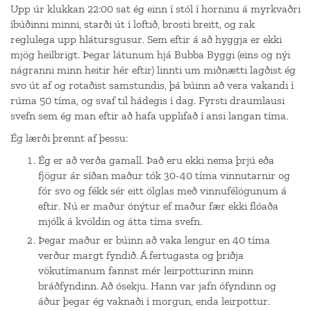
Upp úr klukkan 22:00 sat ég einn í stól í horninu á myrkvaðri
íbúðinni minni, starði út í loftið, brosti breitt, og rak
reglulega upp hlátursgusur. Sem eftir á að hyggja er ekki
mjög heilbrigt. Þegar látunum hjá Bubba Byggi (eins og nýi
nágranni minn heitir hér eftir) linnti um miðnætti lagðist ég
svo út af og rotaðist samstundis, þá búinn að vera vakandi í
rúma 50 tíma, og svaf til hádegis í dag. Fyrsti draumlausi
svefn sem ég man eftir að hafa upplifað í ansi langan tíma.
Ég lærði þrennt af þessu:
Ég er að verða gamall. Það eru ekki nema þrjú eða
fjögur ár síðan maður tók 30-40 tíma vinnutarnir og
fór svo og fékk sér eitt ölglas með vinnufélögunum á
eftir. Nú er maður ónýtur ef maður fær ekki flóaða
mjólk á kvöldin og átta tíma svefn.
Þegar maður er búinn að vaka lengur en 40 tíma
verður margt fyndið. Á fertugasta og þriðja
vökutímanum fannst mér leirpotturinn minn
bráðfyndinn. Að ósekju. Hann var jafn ófyndinn og
áður þegar ég vaknaði í morgun, enda leirpottur.