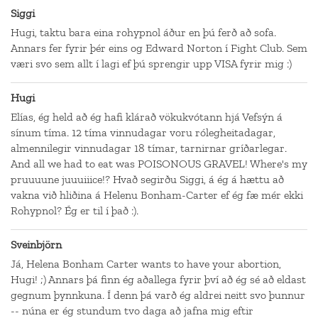
Siggi
Hugi, taktu bara eina rohypnol áður en þú ferð að sofa.
Annars fer fyrir þér eins og Edward Norton í Fight Club. Sem
væri svo sem allt í lagi ef þú sprengir upp VISA fyrir mig :)
Hugi
Elías, ég held að ég hafi klárað vökukvótann hjá Vefsýn á
sínum tíma. 12 tíma vinnudagar voru rólegheitadagar,
almennilegir vinnudagar 18 tímar, tarnirnar gríðarlegar.
And all we had to eat was POISONOUS GRAVEL! Where's my
pruuuune juuuiiice!? Hvað segirðu Siggi, á ég á hættu að
vakna við hliðina á Helenu Bonham-Carter ef ég fæ mér ekki
Rohypnol? Ég er til í það :).
Sveinbjörn
Já, Helena Bonham Carter wants to have your abortion,
Hugi! ;) Annars þá finn ég aðallega fyrir því að ég sé að eldast
gegnum þynnkuna. Í denn þá varð ég aldrei neitt svo þunnur
-- núna er ég stundum tvo daga að jafna mig eftir