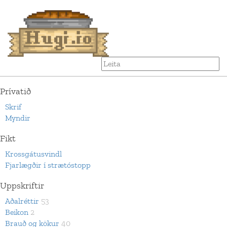
Prívatið
Skrif
Myndir
Fikt
Krossgátusvindl
Fjarlægðir í strætóstopp
Uppskriftir
Aðalréttir
53
Beikon
2
Brauð og kökur
40