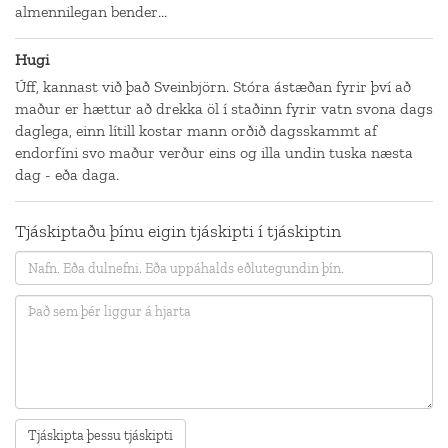
almennilegan bender...
Hugi
Úff, kannast við það Sveinbjörn. Stóra ástæðan fyrir því að
maður er hættur að drekka öl í staðinn fyrir vatn svona dags
daglega, einn lítill kostar mann orðið dagsskammt af
endorfíni svo maður verður eins og illa undin tuska næsta
dag - eða daga.
Tjáskiptaðu þínu eigin tjáskipti í tjáskiptin