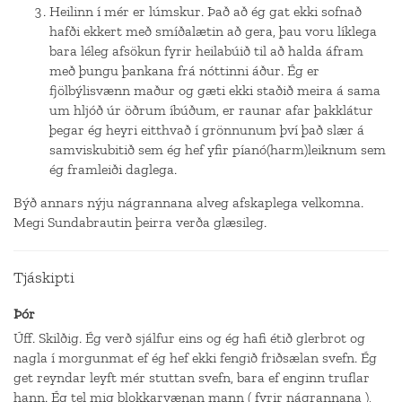
Heilinn í mér er lúmskur. Það að ég gat ekki sofnað
hafði ekkert með smíðalætin að gera, þau voru líklega
bara léleg afsökun fyrir heilabúið til að halda áfram
með þungu þankana frá nóttinni áður. Ég er
fjölbýlisvænn maður og gæti ekki staðið meira á sama
um hljóð úr öðrum íbúðum, er raunar afar þakklátur
þegar ég heyri eitthvað í grönnunum því það slær á
samviskubitið sem ég hef yfir píanó(harm)leiknum sem
ég framleiði daglega.
Býð annars nýju nágrannana alveg afskaplega velkomna.
Megi Sundabrautin þeirra verða glæsileg.
Tjáskipti
Þór
Úff. Skilðig. Ég verð sjálfur eins og ég hafi étið glerbrot og
nagla í morgunmat ef ég hef ekki fengið friðsælan svefn. Ég
get reyndar leyft mér stuttan svefn, bara ef enginn truflar
hann. Ég tel mig blokkarvænan mann ( fyrir nágrannana ),