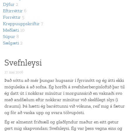
Dýfur
2
Eftirréttir
6
Forréttir
5
Kreppuuppskriftir
7
Meðlæti
10
Súpur
8
Sælgæti
2
Svefnleysi
27. maí 2006
Það sóttu að mér þungar hugsanir í fyrrinótt og ég átti ekki
möguleika á að sofna. Ég horfði á svefnherbergisloftið þar til
ég datt út í nokkrar mínútur í morgunsárið en vaknaði svo
með andfælum eftir nokkrar mínútur við skelfilegt slys (í
draumi). Þá hætti ég baráttunni við vökuna, reif mig á fætur
og fór að vaska upp og svara tölvupósti.
Ég er almennt friðsæll og glaðlyndur maður en eitt getur
gert mig skapvondan: Svefnleysi. Ég var þess vegna eins og