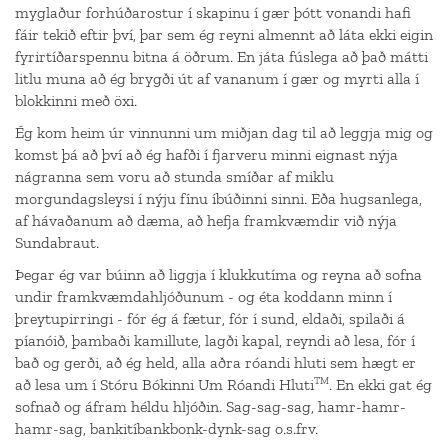
myglaður forhúðarostur í skapinu í gær þótt vonandi hafi
fáir tekið eftir því, þar sem ég reyni almennt að láta ekki eigin
fyrirtíðarspennu bitna á öðrum. En játa fúslega að það mátti
litlu muna að ég brygði út af vananum í gær og myrti alla í
blokkinni með öxi.
Ég kom heim úr vinnunni um miðjan dag til að leggja mig og
komst þá að því að ég hafði í fjarveru minni eignast nýja
nágranna sem voru að stunda smíðar af miklu
morgundagsleysi í nýju fínu íbúðinni sinni. Eða hugsanlega,
af hávaðanum að dæma, að hefja framkvæmdir við nýja
Sundabraut.
Þegar ég var búinn að liggja í klukkutíma og reyna að sofna
undir framkvæmdahljóðunum - og éta koddann minn í
þreytupirringi - fór ég á fætur, fór í sund, eldaði, spilaði á
píanóið, þambaði kamillute, lagði kapal, reyndi að lesa, fór í
bað og gerði, að ég held, alla aðra róandi hluti sem hægt er
TM
að lesa um í Stóru Bókinni Um Róandi Hluti
. En ekki gat ég
sofnað og áfram héldu hljóðin. Sag-sag-sag, hamr-hamr-
hamr-sag, bankitíbankbonk-dynk-sag o.s.frv.