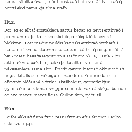
kemur sífellt á óvart, mér finnst það hafa verið í fyrra að ég
þurfti ekki nema 3ja tíma svefn.
Hugi
Þór, ég er alltaf einstaklega sáttur þegar ég heyri eitthvað í
grönnunum, þetta er svo skelfilega rólegt fólk hérna í
blokkinni. Þótt maður muldri kannski eitthvað órithæft í
koddann í svona skapvonskuköstum, þá hef ég engan rétt á
því - mesti hávaðaseggurinn á staðnum :-). Já, Daníel - þú
ættir að vita það. Elín, þekki þetta allt of vel - er á
nákvæmlega sama aldri. En við getum huggað okkur við að
hugsa til alls sem við eigum í vændum. Framundan eru
ofvaxnir blöðruhálskirtlar, ristilbólgur, garnaflækjur,
gyllinæðar, alls konar sveppir sem ekki vaxa á skógarbotnum
og svo margt, margt fleira. Gullnu árin, sjáðu til.
Elías
Ég fór ekki að finna fyrir þessu fyrr en eftir fertugt. Og þó
ekki svo mjög.