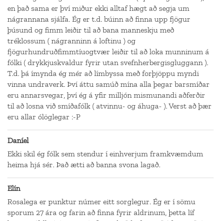
en það sama er því miður ekki alltaf hægt að segja um
nágrannana sjálfa. Ég er t.d. búinn að finna upp fjögur
þúsund og fimm leiðir til að bana manneskju með
tréklossum ( nágranninn á loftinu ) og
fjögurhundruðfimmtíuogtvær leiðir til að loka munninum á
fólki ( drykkjuskvaldur fyrir utan svefnherbergisgluggann ).
T.d. þá ímynda ég mér að límbyssa með forþjöppu myndi
vinna undraverk. Því áttu samúð mína alla þegar barsmíðar
eru annarsvegar, því ég á yfir milljón mismunandi aðferðir
til að losna við smíðafólk ( atvinnu- og áhuga- ). Verst að þær
eru allar ólöglegar :-P
Daníel
Ekki skil ég fólk sem stendur í einhverjum framkvæmdum
heima hjá sér. Það ætti að banna svona lagað.
Elín
Rosalega er punktur númer eitt sorglegur. Ég er í sömu
sporum 27 ára og farin að finna fyrir aldrinum, þetta líf