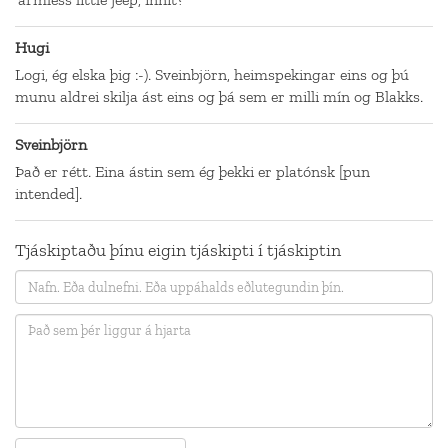
Hugi
Logi, ég elska þig :-). Sveinbjörn, heimspekingar eins og þú
munu aldrei skilja ást eins og þá sem er milli mín og Blakks.
Sveinbjörn
Það er rétt. Eina ástin sem ég þekki er platónsk [pun
intended].
Tjáskiptaðu þínu eigin tjáskipti í tjáskiptin