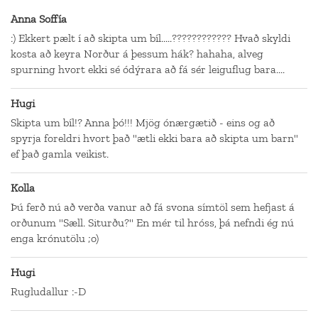
Anna Soffía
:) Ekkert pælt í að skipta um bíl.....???????????? Hvað skyldi
kosta að keyra Norður á þessum hák? hahaha, alveg
spurning hvort ekki sé ódýrara að fá sér leiguflug bara....
Hugi
Skipta um bíl!? Anna þó!!! Mjög ónærgætið - eins og að
spyrja foreldri hvort það "ætli ekki bara að skipta um barn"
ef það gamla veikist.
Kolla
Þú ferð nú að verða vanur að fá svona símtöl sem hefjast á
orðunum "Sæll. Siturðu?" En mér til hróss, þá nefndi ég nú
enga krónutölu ;o)
Hugi
Rugludallur :-D