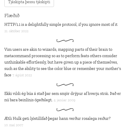
Flæðið
HTTP/1.1 is a delightfully simple protocol, if you ignore most of it
21. október 2022
Vim users are akin to wizards, mapping parts of their brain to
metacommand processing so as to perform feats others consider
unthinkable effortlessly, but have given up a piece of themselves,
such as the ability to see the color blue or remember your mother's
face
7. ágúst 2022
Ekki vildi ég búa á stað þar sem smjör drýpur af hverju strái. Það er
nú bara beinlínis ógeðslegt.
4. janúar 2009
Ætli Hulk geti ljóstillífað þegar hann verður rosalega reiður?
10. maí 2007