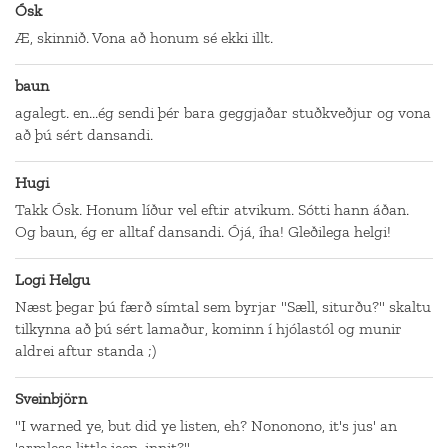
Ósk
Æ, skinnið. Vona að honum sé ekki illt.
baun
agalegt. en...ég sendi þér bara geggjaðar stuðkveðjur og vona
að þú sért dansandi.
Hugi
Takk Ósk. Honum líður vel eftir atvikum. Sótti hann áðan.
Og baun, ég er alltaf dansandi. Ójá, íha! Gleðilega helgi!
Logi Helgu
Næst þegar þú færð símtal sem byrjar "Sæll, siturðu?" skaltu
tilkynna að þú sért lamaður, kominn í hjólastól og munir
aldrei aftur standa ;)
Sveinbjörn
"I warned ye, but did ye listen, eh? Nononono, it's jus' an
'armless little jeep, innit?"