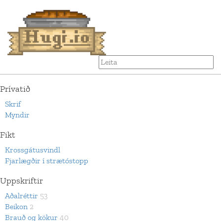
Prívatið
Skrif
Myndir
Fikt
Krossgátusvindl
Fjarlægðir í strætóstopp
Uppskriftir
Aðalréttir
53
Beikon
2
Brauð og kökur
40