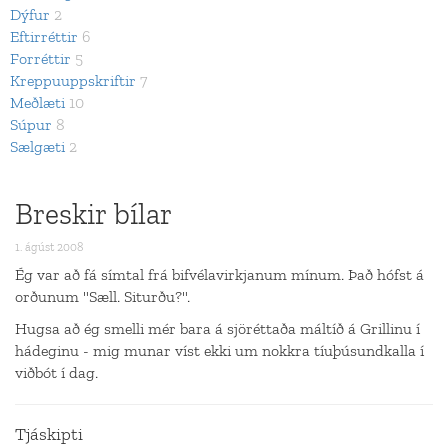
Dýfur
2
Eftirréttir
6
Forréttir
5
Kreppuuppskriftir
7
Meðlæti
10
Súpur
8
Sælgæti
2
Breskir bílar
1. ágúst 2008
Ég var að fá símtal frá bifvélavirkjanum mínum. Það hófst á
orðunum "Sæll. Siturðu?".
Hugsa að ég smelli mér bara á sjöréttaða máltíð á Grillinu í
hádeginu - mig munar víst ekki um nokkra tíuþúsundkalla í
viðbót í dag.
Tjáskipti