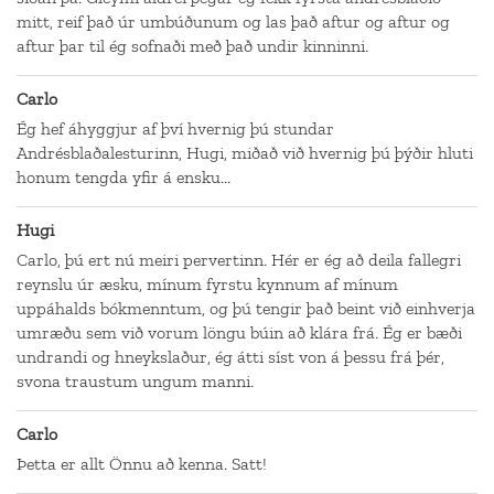
mitt, reif það úr umbúðunum og las það aftur og aftur og
aftur þar til ég sofnaði með það undir kinninni.
Carlo
Ég hef áhyggjur af því hvernig þú stundar
Andrésblaðalesturinn, Hugi, miðað við hvernig þú þýðir hluti
honum tengda yfir á ensku...
Hugi
Carlo, þú ert nú meiri pervertinn. Hér er ég að deila fallegri
reynslu úr æsku, mínum fyrstu kynnum af mínum
uppáhalds bókmenntum, og þú tengir það beint við einhverja
umræðu sem við vorum löngu búin að klára frá. Ég er bæði
undrandi og hneykslaður, ég átti síst von á þessu frá þér,
svona traustum ungum manni.
Carlo
Þetta er allt Önnu að kenna. Satt!