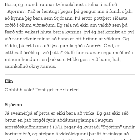
Bossi, ég mundi raunar tvímælalaust stefna á nafnið
"Stjórinn". Það er hentugt þegar þú gengur inn á fundi o.þ.h.
að kynna þig bara sem Stjórann. Þú ættir pottþétt síðasta
orðið í öllum viðræðum. Ég tala nú ekki um valdið sem þú
færð yfir veikari hluta betra kynsins, því ég hef komist að því
við rannsóknir mínar að hann er oft hrifinn af völdum. Og
bíddu, þú ert bara að lýsa gamla góða Andrési Önd, er
eitthvað óeðlilegt við þetta? Guffi fær raunar enga meðferð í
mínum höndum, en það sem Mikki gerir við hann, hah,
sannkölluð óknyttamús.
Elín
Ohhhhh völd! Dont get me started.........
Stjórinn
Já sveimérþá ef þetta er ekki bara að virka. Ég gat ekki séð
betur en það brigði fyrir aðdáunarglampa í augum
afgreiðsludömunnar í 10/11 þegar ég kvittaði "Stjórinn" undir
kortasnifsið, og stelpan á vídeóleigunni þurfti hreinlega að