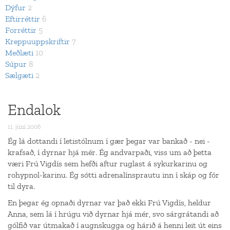
Dýfur
2
Eftirréttir
6
Forréttir
5
Kreppuuppskriftir
7
Meðlæti
10
Súpur
8
Sælgæti
2
Endalok
11. júní 2006
Ég lá dottandi í letistólnum í gær þegar var bankað - nei -
krafsað, í dyrnar hjá mér. Ég andvarpaði, viss um að þetta
væri Frú Vigdís sem hefði aftur ruglast á sykurkarinu og
rohypnol-karinu. Ég sótti adrenalínsprautu inn í skáp og fór
til dyra.
En þegar ég opnaði dyrnar var það ekki Frú Vigdís, heldur
Anna, sem lá í hrúgu við dyrnar hjá mér, svo sárgrátandi að
gólfið var útmakað í augnskugga og hárið á henni leit út eins