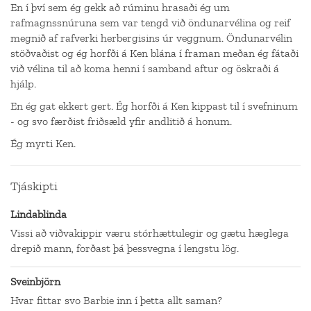
En í því sem ég gekk að rúminu hrasaði ég um
rafmagnssnúruna sem var tengd við öndunarvélina og reif
megnið af rafverki herbergisins úr veggnum. Öndunarvélin
stöðvaðist og ég horfði á Ken blána í framan meðan ég fátaði
við vélina til að koma henni í samband aftur og öskraði á
hjálp.
En ég gat ekkert gert. Ég horfði á Ken kippast til í svefninum
- og svo færðist friðsæld yfir andlitið á honum.
Ég myrti Ken.
Tjáskipti
Lindablinda
Vissi að viðvakippir væru stórhættulegir og gætu hæglega
drepið mann, forðast þá þessvegna í lengstu lög.
Sveinbjörn
Hvar fittar svo Barbie inn í þetta allt saman?