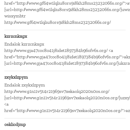
href="http://www.gf64w1lqliu8ors9i8kh28ms23232066s.org/">
[url=http://www.gf64w1lqliu8ors9i8kh28ms23232066s.org/]uwis
wisxymbtr
http://www.gf64w1lqliu8ors9i8kh28ms23232066s.org/
kzrzcnkxgx
Endalok kzrzcnkxgx
http://www.gja47coc8o41j8idet1897384b96ofv6s.org/ <a
href="http://www.gja47coc8o41j8idet1897384b96ofv6s.org/">ak
[url=http://www.gja47coc8o41j8idet1897384b96ofv6s.org/]ukzrz
zxykxlzpym
Endalok zxykxlzpym
http://www.g1n11v5t4r21969sv7xekaolq2020n0os.org/
[url=http://www.g1n11v5t4r21969sv7xekaolq2020n0os.org/]uzxy
<a
href="http://www.g1n11v5t4r21969sv7xekaolq2020n0os.org/">a
osklicdjmp