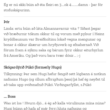
Ég er nú ekki búin að éta fleiri en 3....ok 4.........damn - þar fór
stofuskápurinn.
Þór
Linda: ertu búin að láta Almannavarnir vita ? Síðast þegar
við bræðurnir tókum okkur til og vorum með pylsur í Heinz
kryddbaunum var Breiðholtinu lokað vegna mengunar og
bonar á okkur ákærur um hryðjuverk og efnahernað. Við
fórum fram á sýknu saka og bárum fyrir okkur eiturbyrlun
frá Ameríku. Og það voru bara tvær dósir... ;-j
Skógardýrið Púkó (formerly Hugo)
Tilkynning: Þar sem Hugi hefur fengið sett lögbann á notkun
nafnsins Hugo (og öllum afbrigðum þess) þá hef ég neyðst til
að taka upp sviðsnafnið Púkó. Virðingarfyllst, s.Púkó
.... Boss
Was ist los ! Hvurn djö... á ég að kalla vörulínuna mína núna?
Hugi búinn að hafa af mér fyrri hluta nafnsins og