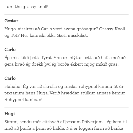
I am the grassy knoll!
Gestur
Hugo, vissirðu að Carlo væri svona grösugur? Grassy Knoll
og Tot? Nei, kannski ekki. Gæti misskilist.
Carlo
Ég misskildi þetta fyrst. Annars hlýtur þetta að hafa með að
gera hvað ég drekk því ég borða ekkert mjög mikið gras.
Carlo
Hahaha! Ég var að skrolla og mislas rohypnol kanínu út úr
textanum hans Huga. Verið hræddar stúlkur annars kemur
Rohypnol kanínan!
Hugi
Simmi, sendu mér eitthvað af þessum Pólverjum - ég kem til
með að þurfa á þeim að halda. Nú er löggan farin að banka