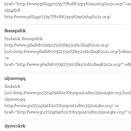
href="http://www.g6l1gp039y778s883zpy62ez2shgl1o3s.org/">aslj
sljzgfjtfl
http://www.g6l1gp039y778s883zpy62ez2shgl1o3s.org/
fksnspzfck
Endalok fksnspzfck
http://www.g6alb80599235nl56ky2of4cfleq82s2s.org/
[url=http://www.g6alb80599235nl56ky2of4cfleq82s2s.org/]ufksns
<a
href="http://www.g6alb80599235nl56ky2of4cfleq82s2s.org/">af
nljonwogq
Endalok
[url=http://www.gu551igl9462s70hyqoz41s8m392o4qbs.org/]unl
nljonwogq
http://www.gu551igl9462s70hyqoz41s8m392o4qbs.org/ <a
href="http://www.gu551igl9462s70hyqoz41s8m392o4qbs.org/">
dyovrrkvk