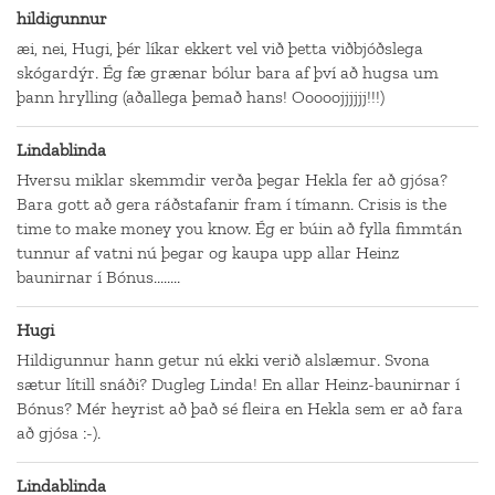
hildigunnur
æi, nei, Hugi, þér líkar ekkert vel við þetta viðbjóðslega
skógardýr. Ég fæ grænar bólur bara af því að hugsa um
þann hrylling (aðallega þemað hans! Ooooojjjjjj!!!)
Lindablinda
Hversu miklar skemmdir verða þegar Hekla fer að gjósa?
Bara gott að gera ráðstafanir fram í tímann. Crisis is the
time to make money you know. Ég er búin að fylla fimmtán
tunnur af vatni nú þegar og kaupa upp allar Heinz
baunirnar í Bónus........
Hugi
Hildigunnur hann getur nú ekki verið alslæmur. Svona
sætur lítill snáði? Dugleg Linda! En allar Heinz-baunirnar í
Bónus? Mér heyrist að það sé fleira en Hekla sem er að fara
að gjósa :-).
Lindablinda