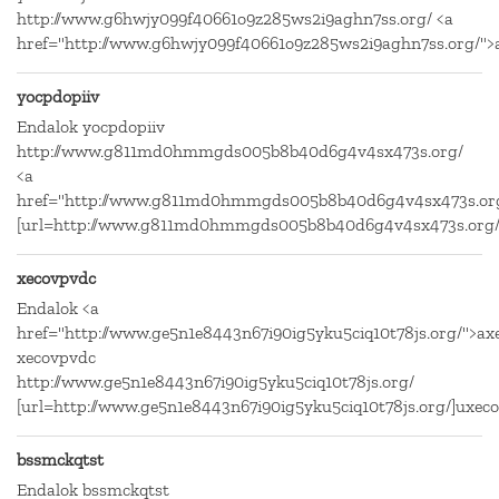
http://www.g6hwjy099f40661o9z285ws2i9aghn7ss.org/ <a
href="http://www.g6hwjy099f40661o9z285ws2i9aghn7ss.org/"
yocpdopiiv
Endalok yocpdopiiv
http://www.g811md0hmmgds005b8b40d6g4v4sx473s.org/
<a
href="http://www.g811md0hmmgds005b8b40d6g4v4sx473s.org/
[url=http://www.g811md0hmmgds005b8b40d6g4v4sx473s.org/]u
xecovpvdc
Endalok <a
href="http://www.ge5n1e8443n67i90ig5yku5ciq10t78js.org/">ax
xecovpvdc
http://www.ge5n1e8443n67i90ig5yku5ciq10t78js.org/
[url=http://www.ge5n1e8443n67i90ig5yku5ciq10t78js.org/]uxeco
bssmckqtst
Endalok bssmckqtst