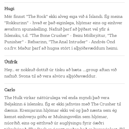
Hugi
Mér finnst "The Rock" ekki alveg eiga við á Íslandi. Ég meina
"Rokkurinn" - hvað er það eiginlega, hljómar eins og einhver
ævaforn spunakelling. Nafnið þarf að þýðast vel yfir á
Íslensku, t.d. "The Bone Crusher" - Beini Mölbrjótur, "The
Punisher" - Refsarinn, "The Anal Intruder" - Andrés Önd
o.s.frv. Maður þarf að hugsa stórt í alþjóðavæddum heimi.
Útifrík
Hey... er nokkuð dottið úr tísku að bæta ....group aftan við
nafnið. Svona til að vera alvöru alþjóðavæddur.
Carlo
The Hulk virkar náttúrulega vel enda myndi það vera
Beljakinn á íslensku. Ég er ekki jafnviss með The Crusher til
dæmis. Kremjarinn hljómar ekki vel og það næsta sem ég
kemst einhverju góðu er Mulningsvélin sem hljómar,
núorðið, eins og eitthvað úr auglýsingu fyrir óæðri