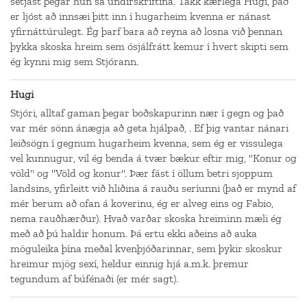
setjast þegar hún sá undirskriftina. Takk kærlega Hugi, það
er ljóst að innsæi þitt inn í hugarheim kvenna er nánast
yfirnáttúrulegt. Ég þarf bara að reyna að losna við þennan
þykka skoska hreim sem ósjálfrátt kemur í hvert skipti sem
ég kynni mig sem Stjórann.
Hugi
Stjóri, alltaf gaman þegar boðskapurinn nær í gegn og það
var mér sönn ánægja að geta hjálpað, . Ef þig vantar nánari
leiðsögn í gegnum hugarheim kvenna, sem ég er vissulega
vel kunnugur, vil ég benda á tvær bækur eftir mig, "Konur og
völd" og "Völd og konur". Þær fást í öllum betri sjoppum
landsins, yfirleitt við hliðina á rauðu seríunni (það er mynd af
mér berum að ofan á koverinu, ég er alveg eins og Fabio,
nema rauðhærður). Hvað varðar skoska hreiminn mæli ég
með að þú haldir honum. Þá ertu ekki aðeins að auka
möguleika þína meðal kvenþjóðarinnar, sem þykir skoskur
hreimur mjög sexí, heldur einnig hjá a.m.k. þremur
tegundum af búfénaði (er mér sagt).