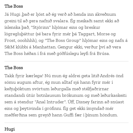
The Boss
Já Hugi ,það er ljóst að ég verð að henda inn ákveðnum
greini til að gera nafnið svalara. Ég meikaði samt ekki að
íslenska það, "Stjórinn" hljómar eins og breskur
lögregluþáttur (sé bara fyrir mér þá Taggart, Morse og
Frost, ooohhhh), og "The Boss Group" hljómar eins og nafn á
S&M klúbbi á Manhattan. Gengur ekki, verður því að vera
The Boss héðan í frá með góðfúslegu leyfi frá Brúsa.
The Boss
Takk fyrir kærlega! Nú mun ég aldrei geta litið Andrés önd
sömu augum aftur, ég mun alltaf sjá hann fyrir mér í
keðjuþöktum svörtum leðurgalla með stélfjaðrirnar
standandi útúr botnlausum brókunum og með leðurkaskeiti
sem á stendur "Anal Intruder". Úff, Disney farinn að snúast
eins og þeytivinda í gröfinni. Ég get ekki ímyndað mér
meðferðina sem greyið hann Guffi fær í þínum höndum.
Hugi