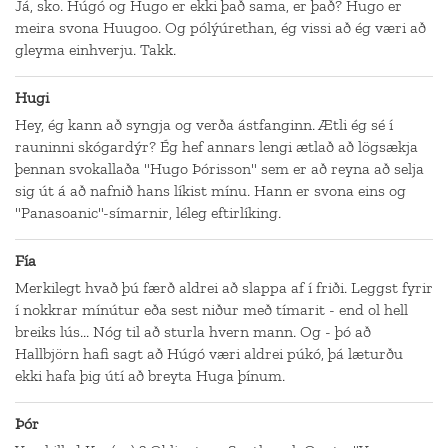
Já, sko. Húgó og Hugo er ekki það sama, er það? Hugo er
meira svona Huugoo. Og pólýúrethan, ég vissi að ég væri að
gleyma einhverju. Takk.
Hugi
Hey, ég kann að syngja og verða ástfanginn. Ætli ég sé í
rauninni skógardýr? Ég hef annars lengi ætlað að lögsækja
þennan svokallaða "Hugo Þórisson" sem er að reyna að selja
sig út á að nafnið hans líkist mínu. Hann er svona eins og
"Panasoanic"-símarnir, léleg eftirlíking.
Fía
Merkilegt hvað þú færð aldrei að slappa af í friði. Leggst fyrir
í nokkrar mínútur eða sest niður með tímarit - end ol hell
breiks lús... Nóg til að sturla hvern mann. Og - þó að
Hallbjörn hafi sagt að Húgó væri aldrei púkó, þá læturðu
ekki hafa þig útí að breyta Huga þínum.
Þór