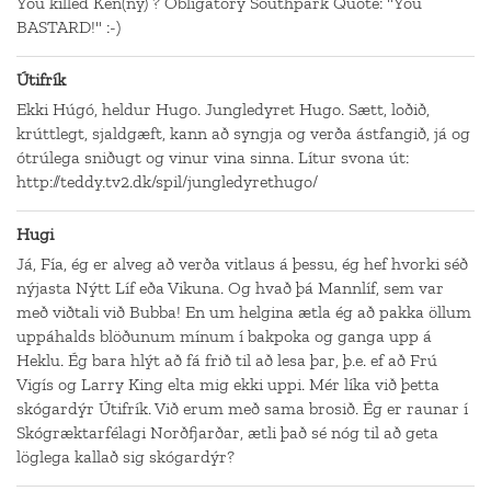
You killed Ken(ny) ? Obligatory Southpark Quote: "You
BASTARD!" :-)
Útifrík
Ekki Húgó, heldur Hugo. Jungledyret Hugo. Sætt, loðið,
krúttlegt, sjaldgæft, kann að syngja og verða ástfangið, já og
ótrúlega sniðugt og vinur vina sinna. Lítur svona út:
http://teddy.tv2.dk/spil/jungledyrethugo/
Hugi
Já, Fía, ég er alveg að verða vitlaus á þessu, ég hef hvorki séð
nýjasta Nýtt Líf eða Vikuna. Og hvað þá Mannlíf, sem var
með viðtali við Bubba! En um helgina ætla ég að pakka öllum
uppáhalds blöðunum mínum í bakpoka og ganga upp á
Heklu. Ég bara hlýt að fá frið til að lesa þar, þ.e. ef að Frú
Vigís og Larry King elta mig ekki uppi. Mér líka við þetta
skógardýr Útifrík. Við erum með sama brosið. Ég er raunar í
Skógræktarfélagi Norðfjarðar, ætli það sé nóg til að geta
löglega kallað sig skógardýr?