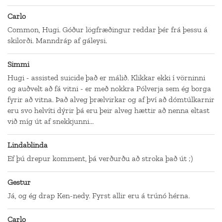
Carlo
Common, Hugi. Góður lögfræðingur reddar þér frá þessu á
skilorði. Manndráp af gáleysi.
Simmi
Hugi - assisted suicide það er málið. Klikkar ekki í vörninni
og auðvelt að fá vitni - er með nokkra Pólverja sem ég borga
fyrir að vitna. Það alveg þrælvirkar og af því að dómtúlkarnir
eru svo helvíti dýrir þá eru þeir alveg hættir að nenna eltast
við míg út af snekkjunni...
Lindablinda
Ef þú drepur komment, þá verðurðu að stroka það út ;)
Gestur
Já, og ég drap Ken-nedy. Fyrst allir eru á trúnó hérna.
Carlo