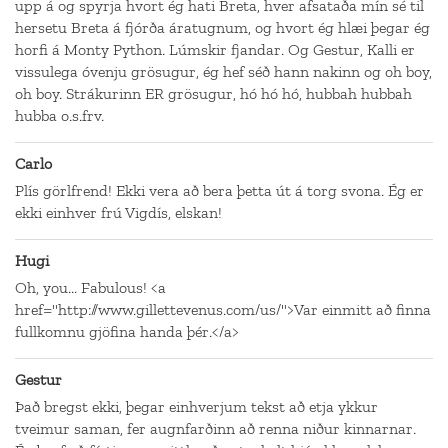
upp á og spyrja hvort ég hati Breta, hver afsataða mín sé til
hersetu Breta á fjórða áratugnum, og hvort ég hlæi þegar ég
horfi á Monty Python. Lúmskir fjandar. Og Gestur, Kalli er
vissulega óvenju grösugur, ég hef séð hann nakinn og oh boy,
oh boy. Strákurinn ER grösugur, hó hó hó, hubbah hubbah
hubba o.s.frv.
Carlo
Plís görlfrend! Ekki vera að bera þetta út á torg svona. Ég er
ekki einhver frú Vigdís, elskan!
Hugi
Oh, you... Fabulous! <a
href="http://www.gillettevenus.com/us/">Var einmitt að finna
fullkomnu gjöfina handa þér.</a>
Gestur
Það bregst ekki, þegar einhverjum tekst að etja ykkur
tveimur saman, fer augnfarðinn að renna niður kinnarnar.