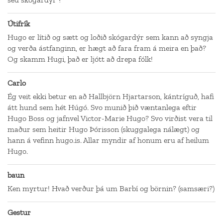
Útifrík
Hugo er lítið og sætt og loðið skógardýr sem kann að syngja
og verða ástfanginn, er hægt að fara fram á meira en það?
Og skamm Hugi, það er ljótt að drepa fólk!
Carlo
Ég veit ekki betur en að Hallbjörn Hjartarson, kántríguð, hafi
átt hund sem hét Húgó. Svo munið þið væntanlega eftir
Hugo Boss og jafnvel Victor-Marie Hugo? Svo virðist vera til
maður sem heitir Hugo Þórisson (skuggalega nálægt) og
hann á vefinn hugo.is. Allar myndir af honum eru af heilum
Hugo.
baun
Ken myrtur! Hvað verður þá um Barbí og börnin? (samsæri?)
Gestur