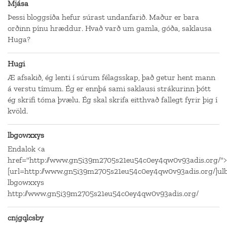
Mjása
Þessi bloggsíða hefur súrast undanfarið. Maður er bara
orðinn pínu hræddur. Hvað varð um gamla, góða, saklausa
Huga?
Hugi
Æ afsakið, ég lenti í súrum félagsskap, það getur hent mann
á verstu tímum. Ég er ennþá sami saklausi strákurinn þótt
ég skrifi tóma þvælu. Ég skal skrifa eitthvað fallegt fyrir þig í
kvöld.
lbgowxxys
Endalok <a
href="http://www.gn5i39m2705s21eu54c0ey4qw0v93adis.org/"
[url=http://www.gn5i39m2705s21eu54c0ey4qw0v93adis.org/]ulb
lbgowxxys
http://www.gn5i39m2705s21eu54c0ey4qw0v93adis.org/
cnjgqlcsby