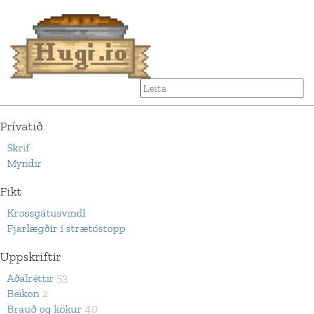
Prívatið
Skrif
Myndir
Fikt
Krossgátusvindl
Fjarlægðir í strætóstopp
Uppskriftir
Aðalréttir
53
Beikon
2
Brauð og kökur
40