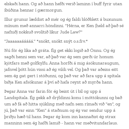
elskaði hann. Og að hann hefði verið laminn í buff fyrir utan
íbúðina hennar í gærmorgun.
Illur grunur læddist að mér og ég faldi blóðblett á buxunum
mínum með annarri höndinni. "Hérna, er Ken (held að það sé
nafnið) nokkuð svolítið líkur Jude Law?"
"Jaaaaaaááááá." *snökt, snökt snýt o.s.frv.*
Nú fór ég líka að gráta. Ég get ekki logið að Önnu. Og ég
sagði henni sem var, að það var ég sem gerði úr honum
kjötfars með golfkylfu. Anna horfði á mig ásökunaraugum,
jafnvel þótt hún vissi að ég vildi vel. Og það var aðeins eitt
sem ég gat gert í stöðunni, og það var að fara upp á spítala
biðja Ken afsökunar á því að hafa reynt að myrða hann.
Þegar Anna var farin fór ég beint út í bíl og upp á
Landspítala. Ég gekk að drýldinni konu í móttökunni og bað
um að fá að hitta sjúkling með nafn sem rímaði við "en", og
jú, það var einn "Ken" á staðnum og ég var sendur upp á
þriðju hæð til hans. Þegar ég kom inn kannaðist ég strax
manninn sem ég hafði lamið - hann var meðvitundarlaus.