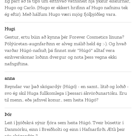
Ég þarf að fá tips um eitthvað vatnshelt hjá ykkur elskurnar,
Hugo og Carlo. (Hugo er ekkert hrifinn af Hugo nafninu tek
ég eftir). Með hálfum Hugo væri mjög fjölþjóðleg vara.
Hugi
Gestur, ertu búin að kynna þér Forever Cosmetics línuna?
Pólýúretan-augnfarðinn er alveg málið held ég :-). Og hvað
varðar Húgó-nafnið, þá finnst mér "Húgó" alltaf vera
einhverskonar loðinn dvergur og nota þess vegna ekki
nafngiftina.
anna
Reyndar var það skógardýr (Húgó) - en samt.. lítið og loðið -
svo ég skil Huga fullkomlega í þessari ákvörðunartöku. Eru
til menn.. eða jafnvel konur.. sem heita Húgó?
Þór
Leit í þjóðskrá sýnir fjóra sem heita Húgó. Tveir búsettir í
Danmörku, einn í Breiðholti og einn í Hafnarfirði. Ætli þeir
séu skógardýr ?