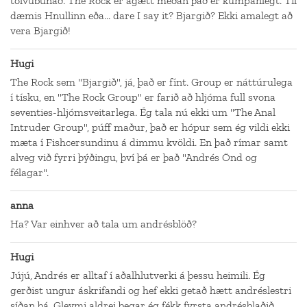
tölvubúnað. The Rock er ágætt meðan það er kumpánlegt. Til
dæmis Hnullinn eða... dare I say it? Bjargið? Ekki amalegt að
vera Bjargið!
Hugi
The Rock sem "Bjargið", já, það er fínt. Group er náttúrulega
í tísku, en "The Rock Group" er farið að hljóma full svona
seventies-hljómsveitarlega. Ég tala nú ekki um "The Anal
Intruder Group", púff maður, það er hópur sem ég vildi ekki
mæta í Fishcersundinu á dimmu kvöldi. En það rímar samt
alveg við fyrri þýðingu, því þá er það "Andrés Önd og
félagar".
anna
Ha? Var einhver að tala um andrésblöð?
Hugi
Jújú, Andrés er alltaf í aðalhlutverki á þessu heimili. Ég
gerðist ungur áskrifandi og hef ekki getað hætt andréslestri
síðan þá. Gleymi aldrei þegar ég fékk fyrsta andrésblaðið