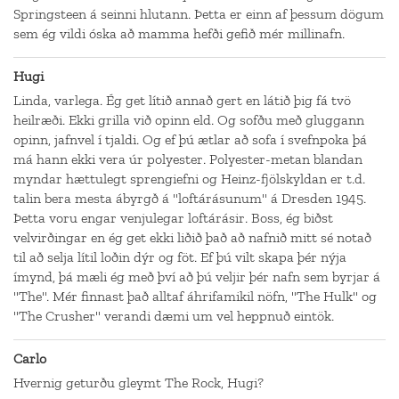
Springsteen á seinni hlutann. Þetta er einn af þessum dögum
sem ég vildi óska að mamma hefði gefið mér millinafn.
Hugi
Linda, varlega. Ég get lítið annað gert en látið þig fá tvö
heilræði. Ekki grilla við opinn eld. Og sofðu með gluggann
opinn, jafnvel í tjaldi. Og ef þú ætlar að sofa í svefnpoka þá
má hann ekki vera úr polyester. Polyester-metan blandan
myndar hættulegt sprengiefni og Heinz-fjölskyldan er t.d.
talin bera mesta ábyrgð á "loftárásunum" á Dresden 1945.
Þetta voru engar venjulegar loftárásir. Boss, ég biðst
velvirðingar en ég get ekki liðið það að nafnið mitt sé notað
til að selja lítil loðin dýr og föt. Ef þú vilt skapa þér nýja
ímynd, þá mæli ég með því að þú veljir þér nafn sem byrjar á
"The". Mér finnast það alltaf áhrifamikil nöfn, "The Hulk" og
"The Crusher" verandi dæmi um vel heppnuð eintök.
Carlo
Hvernig geturðu gleymt The Rock, Hugi?