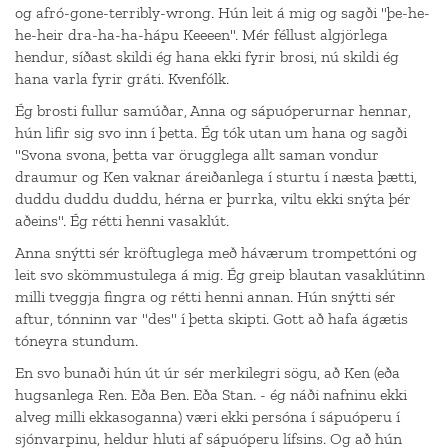
og afró-gone-terribly-wrong. Hún leit á mig og sagði "þe-he-
he-heir dra-ha-ha-hápu Keeeen". Mér féllust algjörlega
hendur, síðast skildi ég hana ekki fyrir brosi, nú skildi ég
hana varla fyrir gráti. Kvenfólk.
Ég brosti fullur samúðar, Anna og sápuóperurnar hennar,
hún lifir sig svo inn í þetta. Ég tók utan um hana og sagði
"Svona svona, þetta var örugglega allt saman vondur
draumur og Ken vaknar áreiðanlega í sturtu í næsta þætti,
duddu duddu duddu, hérna er þurrka, viltu ekki snýta þér
aðeins". Ég rétti henni vasaklút.
Anna snýtti sér kröftuglega með háværum trompettóni og
leit svo skömmustulega á mig. Ég greip blautan vasaklútinn
milli tveggja fingra og rétti henni annan. Hún snýtti sér
aftur, tónninn var "des" í þetta skipti. Gott að hafa ágætis
tóneyra stundum.
En svo bunaði hún út úr sér merkilegri sögu, að Ken (eða
hugsanlega Ren. Eða Ben. Eða Stan. - ég náði nafninu ekki
alveg milli ekkasoganna) væri ekki persóna í sápuóperu í
sjónvarpinu, heldur hluti af sápuóperu lífsins. Og að hún