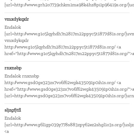
[url=http://www.grh2o7739chkm1ma98k4hz8pi1p96419s.org/]uos
vmxdykqxlr
Endalok
[url=http://www.g1o5lqyhdh7n2817m22ppyc5t1877d81s.org/]uvm
vmxdykqxlr
http://www.g1o5lqyhdh7n2817m22ppyc5t1877d81s.org/ <a
href="http://www.g1o5lqyhdh7n2817m22ppyc5t1877d81s.org/">
rnxnsbp
Endalok rnxnsbp
http://www.gsd0ge323zs7vo6f62wgk435091p0ih1s.org/ <a
href="http://www.gsd0ge323zs7vo6f62wgk435091p0ih1s.org/">
[url=http://www.gsd0ge323zs7vo6f62wgk435091p0ih1s.org/]urn
sljzgfjtfl
Endalok
[url=http://www.g6l1gp039y778s883zpy62ez2shgl1o3s.org/]usljzgf
<a