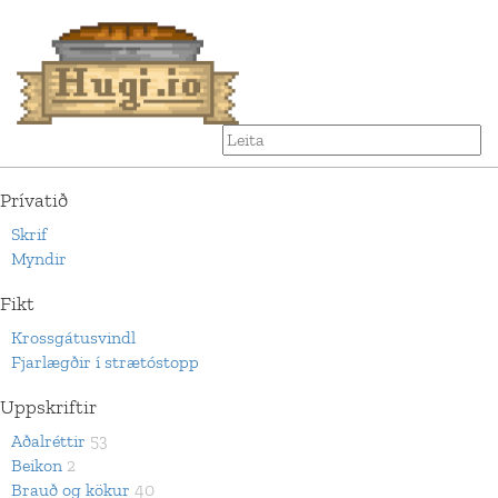
Prívatið
Skrif
Myndir
Fikt
Krossgátusvindl
Fjarlægðir í strætóstopp
Uppskriftir
Aðalréttir
53
Beikon
2
Brauð og kökur
40