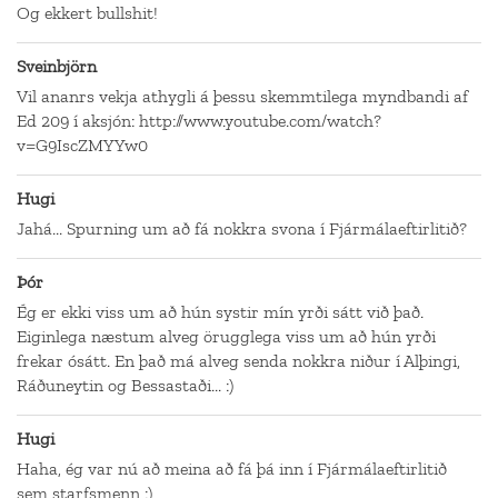
Og ekkert bullshit!
Sveinbjörn
Vil ananrs vekja athygli á þessu skemmtilega myndbandi af
Ed 209 í aksjón: http://www.youtube.com/watch?
v=G9IscZMYYw0
Hugi
Jahá... Spurning um að fá nokkra svona í Fjármálaeftirlitið?
Þór
Ég er ekki viss um að hún systir mín yrði sátt við það.
Eiginlega næstum alveg örugglega viss um að hún yrði
frekar ósátt. En það má alveg senda nokkra niður í Alþingi,
Ráðuneytin og Bessastaði... :)
Hugi
Haha, ég var nú að meina að fá þá inn í Fjármálaeftirlitið
sem starfsmenn :)