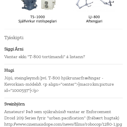
Tjáskipti
Siggi Árni
Vantar ekki "T-800 tortímandi" á listann?
Hugi
Jújú, steingleymdi því. T-800 hjúkrunarfræðingar -
Kevorkian-módelið. <p align="center">{macro:km:picture
id="1000597"}</p>
Sveinbjörn
Amateurs! Það sem sjúkrahúsið vantar er Enforcement
Droid 209 Series fyrir "urban pacification" (frábært hugtak)
http://www.cinemaisdope.com/news/films/robocop/1280-1.jpg