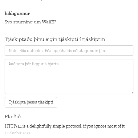
hildigunnur
Svo spurning um WallE?
Tjáskiptaðu þínu eigin tjáskipti í tjáskiptin
Flæðið
HTTP/1.1 is a delightfully simple protocol, if you ignore most of it
21. október 2022