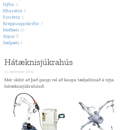
Dýfur
2
Eftirréttir
6
Forréttir
5
Kreppuuppskriftir
7
Meðlæti
10
Súpur
8
Sælgæti
2
Hátæknisjúkrahús
15. september 2009
Mér skilst að það gangi vel að kaupa tækjabúnað á nýja
hátæknisjúkrahúsið.