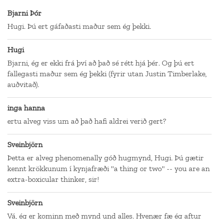
Bjarni Þór
Hugi. Þú ert gáfaðasti maður sem ég þekki.
Hugi
Bjarni, ég er ekki frá því að það sé rétt hjá þér. Og þú ert
fallegasti maður sem ég þekki (fyrir utan Justin Timberlake,
auðvitað).
inga hanna
ertu alveg viss um að það hafi aldrei verið gert?
Sveinbjörn
Þetta er alveg phenomenally góð hugmynd, Hugi. Þú gætir
kennt krökkunum í kynjafræði "a thing or two" -- you are an
extra-boxicular thinker, sir!
Sveinbjörn
Vá, ég er kominn með mynd und alles. Hvenær fæ ég aftur