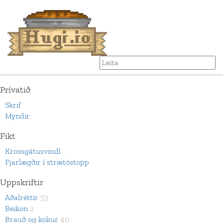
Prívatið
Skrif
Myndir
Fikt
Krossgátusvindl
Fjarlægðir í strætóstopp
Uppskriftir
Aðalréttir
53
Beikon
2
Brauð og kökur
40