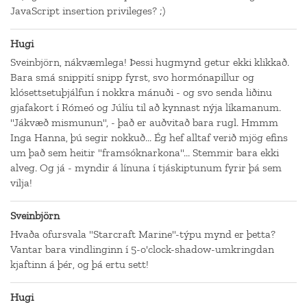
JavaScript insertion privileges? ;)
Hugi
Sveinbjörn, nákvæmlega! Þessi hugmynd getur ekki klikkað.
Bara smá snippití snipp fyrst, svo hormónapillur og
klósettsetuþjálfun í nokkra mánuði - og svo senda liðinu
gjafakort í Rómeó og Júlíu til að kynnast nýja líkamanum.
"Jákvæð mismunun", - það er auðvitað bara rugl. Hmmm
Inga Hanna, þú segir nokkuð... Ég hef alltaf verið mjög efins
um það sem heitir "framsóknarkona"... Stemmir bara ekki
alveg. Og já - myndir á línuna í tjáskiptunum fyrir þá sem
vilja!
Sveinbjörn
Hvaða ofursvala "Starcraft Marine"-týpu mynd er þetta?
Vantar bara vindlinginn í 5-o'clock-shadow-umkringdan
kjaftinn á þér, og þá ertu sett!
Hugi