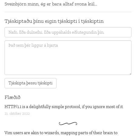
Sveinbjörn minn, ég er bara alltaf svona kúl...
Tjáskiptaðu þínu eigin tjáskipti í tjáskiptin
Flæðið
HTTP/1.1 is a delightfully simple protocol, if you ignore most of it
21. október 2022
Vim users are akin to wizards, mapping parts of their brain to