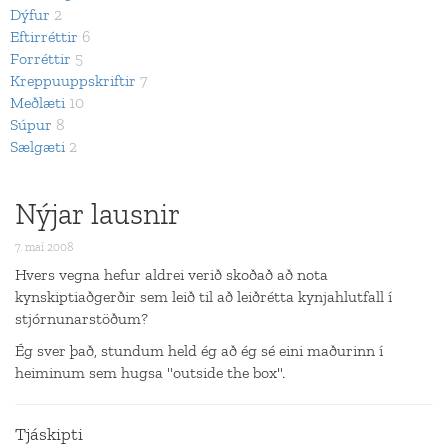
Dýfur
2
Eftirréttir
6
Forréttir
5
Kreppuuppskriftir
7
Meðlæti
10
Súpur
8
Sælgæti
2
Nýjar lausnir
7. maí 2008
Hvers vegna hefur aldrei verið skoðað að nota
kynskiptiaðgerðir sem leið til að leiðrétta kynjahlutfall í
stjórnunarstöðum?
Ég sver það, stundum held ég að ég sé eini maðurinn í
heiminum sem hugsa "outside the box".
Tjáskipti