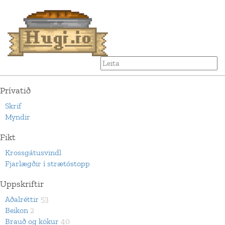
Prívatið
Skrif
Myndir
Fikt
Krossgátusvindl
Fjarlægðir í strætóstopp
Uppskriftir
Aðalréttir
53
Beikon
2
Brauð og kökur
40