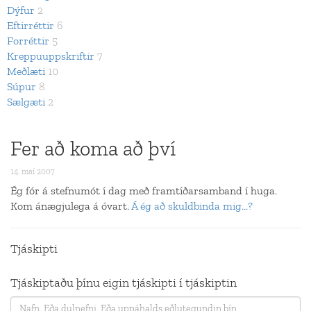
Dýfur
2
Eftirréttir
6
Forréttir
5
Kreppuuppskriftir
7
Meðlæti
10
Súpur
8
Sælgæti
2
Fer að koma að því
14. maí 2007
Ég fór á stefnumót í dag með framtíðarsamband í huga.
Kom ánægjulega á óvart.
Á ég að skuldbinda mig...?
Tjáskipti
Tjáskiptaðu þínu eigin tjáskipti í tjáskiptin