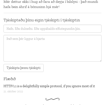
Mér dettur ekki í hug að fara að deyja í bilslysi - það mundi
hafa bein áhrif á bónusinn hjá mér!
Tjáskiptaðu þínu eigin tjáskipti í tjáskiptin
Flæðið
HTTP/1.1 is a delightfully simple protocol, if you ignore most of it
21. október 2022