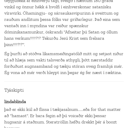
teygjubekk af einhverju tagi, sveigð í næstum 180 gráða
vinkil og önnur hékk á hvolfi í einhverskonar satanísku
víravirki. Óhamingju- og sársaukasvipurinn á sveittum og
rauðum andlitum þessa fólks var gríðarlegur. Það eina sem
vantaði inn í myndina var reiður spænskur
dóminikanamunkur, öskrandi "Afneitar þú Satan og öllum
hans verkum!!!!!?!? Tekurðu Jesú Krist sem frelsara
þinn!!!!?!?".
Ég þurfti að stöðva líkamsmeiðingatólið mitt og setjast niður
til að hlæja sem vakti talsverða athygli, þótt nærstaddir
forðuðust augnsamband og tækju stóran sveig framhjá mér.
Ég vona að mér verði hleypt inn þegar ég fer næst í ræktina.
Tjáskipti
lindablinda
það er ekki kúl að flissa í tækjasalnum......eða for that matter
að "hamast". Er bara fegin að þú voicaðir ekki þessar
hugsanir á staðnum. Steratröllin hefðu drekkt þér á boozt