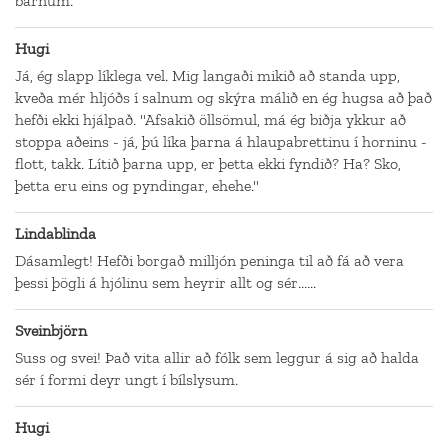
barnum.
Hugi
Já, ég slapp líklega vel. Mig langaði mikið að standa upp,
kveða mér hljóðs í salnum og skýra málið en ég hugsa að það
hefði ekki hjálpað. "Afsakið öllsömul, má ég biðja ykkur að
stoppa aðeins - já, þú líka þarna á hlaupabrettinu í horninu -
flott, takk. Lítið þarna upp, er þetta ekki fyndið? Ha? Sko,
þetta eru eins og pyndingar, ehehe."
Lindablinda
Dásamlegt! Hefði borgað milljón peninga til að fá að vera
þessi þögli á hjólinu sem heyrir allt og sér......
Sveinbjörn
Suss og svei! Það vita allir að fólk sem leggur á sig að halda
sér í formi deyr ungt í bílslysum.
Hugi