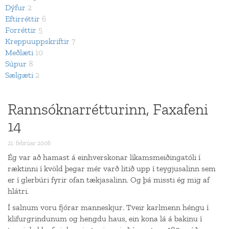
Dýfur
2
Eftirréttir
6
Forréttir
5
Kreppuuppskriftir
7
Meðlæti
10
Súpur
8
Sælgæti
2
Rannsóknarrétturinn, Faxafeni
14
21. febrúar 2006
Ég var að hamast á einhverskonar líkamsmeiðingatóli í
ræktinni í kvöld þegar mér varð litið upp í teygjusalinn sem
er í glerbúri fyrir ofan tækjasalinn. Og þá missti ég mig af
hlátri.
Í salnum voru fjórar manneskjur. Tveir karlmenn héngu í
klifurgrindunum og hengdu haus, ein kona lá á bakinu í