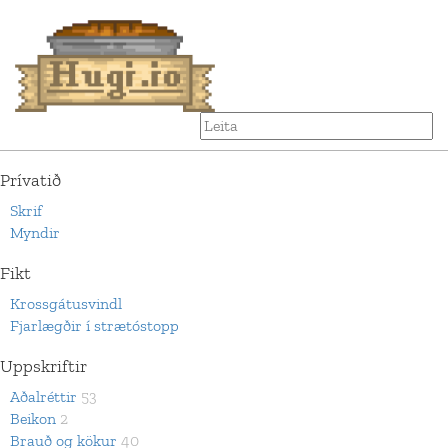
Prívatið
Skrif
Myndir
Fikt
Krossgátusvindl
Fjarlægðir í strætóstopp
Uppskriftir
Aðalréttir
53
Beikon
2
Brauð og kökur
40