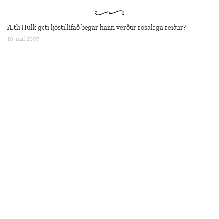
Ætli Hulk geti ljóstillífað þegar hann verður rosalega reiður?
10. maí 2007