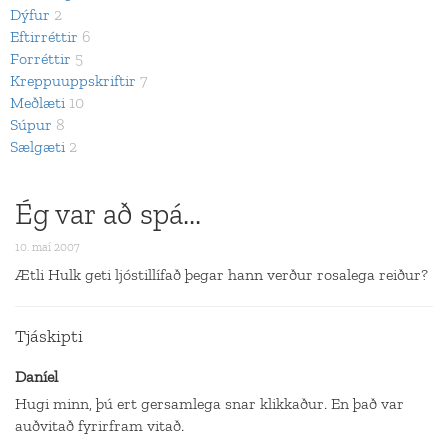
Dýfur
2
Eftirréttir
6
Forréttir
5
Kreppuuppskriftir
7
Meðlæti
10
Súpur
8
Sælgæti
2
Ég var að spá...
10. maí 2007
Ætli Hulk geti ljóstillífað þegar hann verður rosalega reiður?
Tjáskipti
Daníel
Hugi minn, þú ert gersamlega snar klikkaður. En það var
auðvitað fyrirfram vitað.