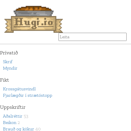
Prívatið
Skrif
Myndir
Fikt
Krossgátusvindl
Fjarlægðir í strætóstopp
Uppskriftir
Aðalréttir
53
Beikon
2
Brauð og kökur
40