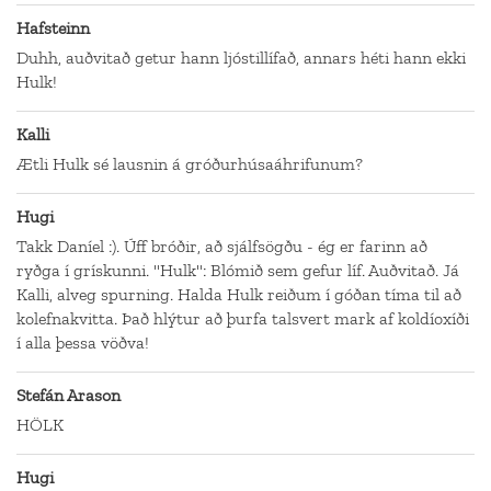
Hafsteinn
Duhh, auðvitað getur hann ljóstillífað, annars héti hann ekki
Hulk!
Kalli
Ætli Hulk sé lausnin á gróðurhúsaáhrifunum?
Hugi
Takk Daníel :). Úff bróðir, að sjálfsögðu - ég er farinn að
ryðga í grískunni. "Hulk": Blómið sem gefur líf. Auðvitað. Já
Kalli, alveg spurning. Halda Hulk reiðum í góðan tíma til að
kolefnakvitta. Það hlýtur að þurfa talsvert mark af koldíoxíði
í alla þessa vöðva!
Stefán Arason
HÖLK
Hugi