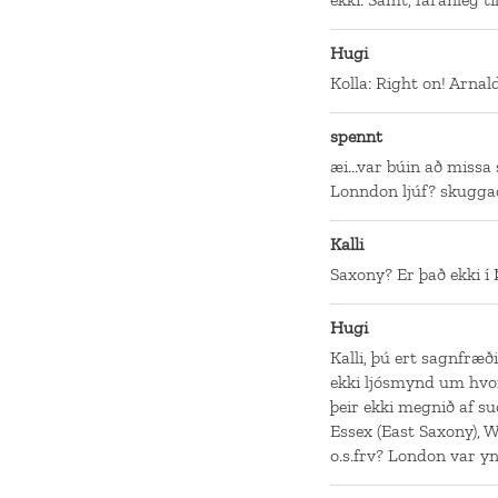
Hugi
Kolla: Right on! Arnald
spennt
æi...var búin að missa s
Lonndon ljúf? skuggad
Kalli
Saxony? Er það ekki í
Hugi
Kalli, þú ert sagnfræð
ekki ljósmynd um hvo
þeir ekki megnið af s
Essex (East Saxony), 
o.s.frv? London var ynd