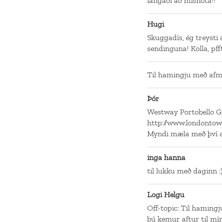
langaði að misnota!!
Hugi
Skuggadís, ég treysti 
sendinguna! Kolla, pff
Til hamingju með afm
Þór
Westway Portobello Gr
http://www.londonto
Myndi mæla með því að
inga hanna
til lukku með daginn :
Logi Helgu
Off-topic: Til hamingj
þú kemur aftur til mín