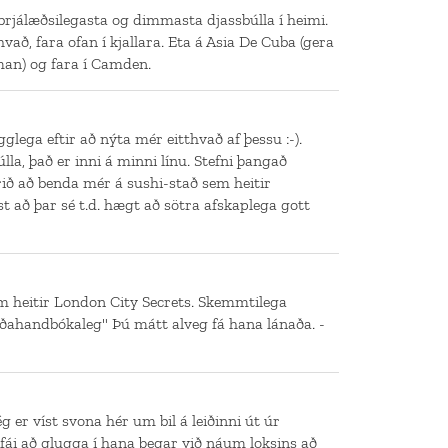
brjálæðsilegasta og dimmasta djassbúlla í heimi.
að, fara ofan í kjallara. Eta á Asia De Cuba (gera
man) og fara í Camden.
glega eftir að nýta mér eitthvað af þessu :-).
lla, það er inni á minni línu. Stefni þangað
rið að benda mér á sushi-stað sem heitir
st að þar sé t.d. hægt að sötra afskaplega gott
 heitir London City Secrets. Skemmtilega
ðahandbókaleg" Þú mátt alveg fá hana lánaða. -
ég er víst svona hér um bil á leiðinni út úr
ái að glugga í hana þegar við náum loksins að