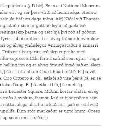
ilegt (alvöru 3-D bíó). Er m.a. í National Museum
ndar eitt og sér þess virði að heimsækja. Stærsti
 sem ég hef um daga mína litið) Niðri við Thames
ingastaðir sem er gott að leyfa að gæla við
veitingaskip þarna og rétt hjá því röð af góðum
 fyrir sjabbí umhverfi er alveg frábær kínverskur
oss og alveg yndislegur veitingastaður á annarri
n. Frábærir borgarar, æðisleg cupcake með
sífur espressó. Ekki fara á safnið sem sýnir "sögu
 helling inn og er alveg ömurð hvað það er lélegt.
lt, þá er Tottenham Court Road málið. Ef þú vilt
 Ciro Citterio á.. oh.. ætlaði að vísa þér á þá, en sé
 loka. Dang. Ef þú ætlar í bíó, þá mæli ég
 á Leicester Square. Miðinn kostar slatta, en ég
 miða á svölum, fremst. Það er bíóupplifun sem
ru náttúrulega alltaf markaðirnir, það er eitthvað
upplifa. Einn stór markaður er uppí hmm...Green
pp og sendi meira síðar :)