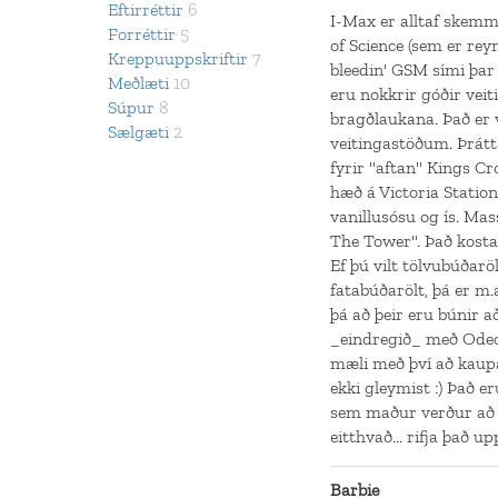
Eftirréttir
6
I-Max er alltaf skemmt
Forréttir
5
of Science (sem er rey
Kreppuuppskriftir
7
bleedin' GSM sími þar
Meðlæti
10
eru nokkrir góðir veit
Súpur
8
bragðlaukana. Það er 
Sælgæti
2
veitingastöðum. Þrátt
fyrir "aftan" Kings Cr
hæð á Victoria Statio
vanillusósu og ís. Mas
The Tower". Það kostar
Ef þú vilt tölvubúðarö
fatabúðarölt, þá er m.a.
þá að þeir eru búnir að
_eindregið_ með Odeon
mæli með því að kaupa
ekki gleymist :) Það e
sem maður verður að 
eitthvað... rifja það u
Barbie