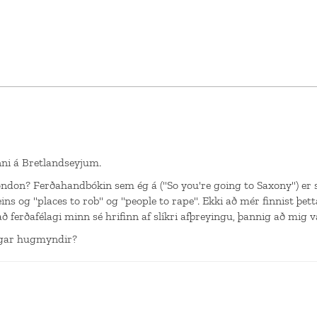
nni á Bretlandseyjum.
ndon? Ferðahandbókin sem ég á ("So you're going to Saxony") er 
eins og "places to rob" og "people to rape". Ekki að mér finnist þ
að ferðafélagi minn sé hrifinn af slíkri afþreyingu, þannig að mig 
egar hugmyndir?