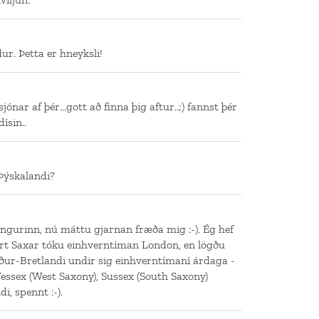
ur. Þetta er hneyksli!
jónar af þér...gott að finna þig aftur..;) fannst þér
ísin..
 Þýskalandi?
ingurinn, nú máttu gjarnan fræða mig :-). Ég hef
rt Saxar tóku einhverntíman London, en lögðu
uður-Bretlandi undir sig einhverntímaní árdaga -
Wessex (West Saxony), Sussex (South Saxony)
i, spennt :-).