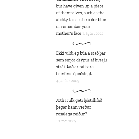
but have given up a piece
of themselves, such as the
ability to see the color blue
or remember your
mother's face
7. ágúst 2022
Ekki vildi ég búa á stað þar
sem smjör drýpur af hverju
strái. Það er nú bara
beinlínis ógeðslegt.
4. janúar 2009
Ætli Hulk geti ljóstillífað
þegar hann verður
rosalega reiður?
10. maí 2007