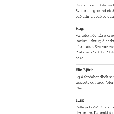
Kings Head í Soho sú 
Svo underground eitthv
það allir en það er ga
Hugi
Vá, takk Þór! Ég á örug
Barbie - skítug djassbú
sótrauður. Svo var ve
"Satsuma" í Soho. Skil
sake.
Elín Björk
Ég á ferðahandbók sem
uppsett og mjög "ófer
Elín.
Hugi
Fallega boðið Elín, en 
dyrunum. Kannski ég f