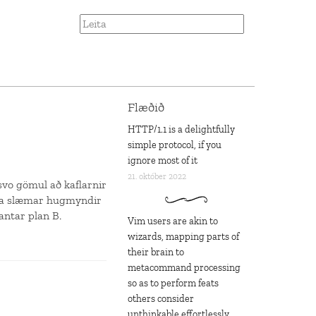
Flæðið
HTTP/1.1 is a delightfully
simple protocol, if you
ignore most of it
21. október 2022
svo gömul að kaflarnir
etta slæmar hugmyndir
vantar plan B.
Vim users are akin to
wizards, mapping parts of
their brain to
metacommand processing
so as to perform feats
others consider
unthinkable effortlessly,