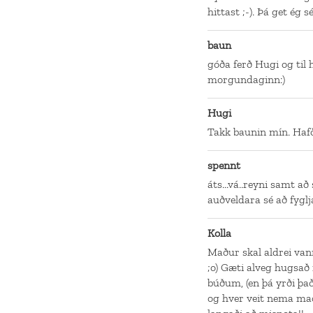
hittast ;-). Þá get ég s
baun
góða ferð Hugi og ti
morgundaginn:)
Hugi
Takk baunin mín. Hafð
spennt
áts...vá..reyni samt að 
auðveldara sé að fyglj
Kolla
Maður skal aldrei van
;o) Gæti alveg hugsað
búðum, (en þá yrði þa
og hver veit nema ma