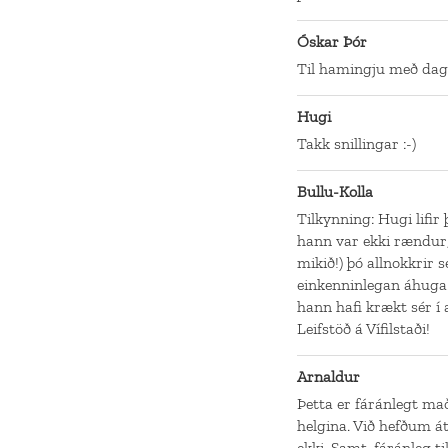
Óskar Þór
Til hamingju með dag
Hugi
Takk snillingar :-)
Bullu-Kolla
Tilkynning: Hugi lifir
hann var ekki rændur,
mikið!) þó allnokkrir
einkenninlegan áhuga.
hann hafi krækt sér í 
Leifstöð á Vífilstaði!
Arnaldur
Þetta er fáránlegt ma
helgina. Við hefðum á
ekki. Samt, fáránleg til