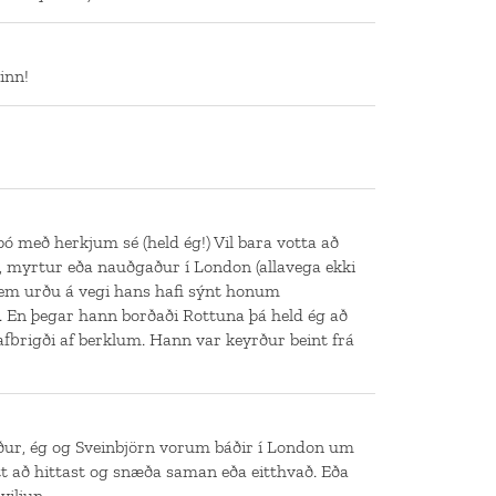
inn!
 þó með herkjum sé (held ég!) Vil bara votta að
 myrtur eða nauðgaður í London (allavega ekki
 sem urðu á vegi hans hafi sýnt honum
 En þegar hann borðaði Rottuna þá held ég að
afbrigði af berklum. Hann var keyrður beint frá
ður, ég og Sveinbjörn vorum báðir í London um
tt að hittast og snæða saman eða eitthvað. Eða
viljun.