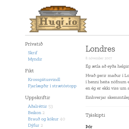
Prívatið
Londres
Skrif
Myndir
8. nóvember 2007
Ég ætla að eyða helgi
Fikt
Hvað gerir maður í Lo
Krossgátusvindl
í henni heita nöfnum 
Fjarlægðir í strætóstopp
en ég er ekki viss um 
Uppskriftir
Einhverjar skemmtil
Aðalréttir
53
Beikon
2
Tjáskipti
Brauð og kökur
40
Dýfur
2
Þór