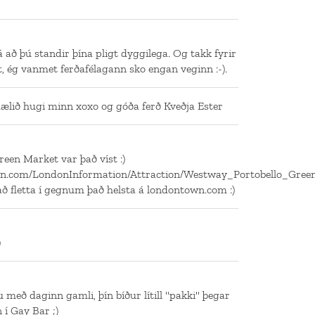
á að þú standir þína pligt dyggilega. Og takk fyrir
t, ég vanmet ferðafélagann sko engan veginn :-).
ælið hugi minn xoxo og góða ferð Kveðja Ester
een Market var það víst :)
wn.com/LondonInformation/Attraction/Westway_Portobello_Gree
 fletta í gegnum það helsta á londontown.com :)
)
u með daginn gamli, þín bíður lítill "pakki" þegar
 í Gay Bar ;)