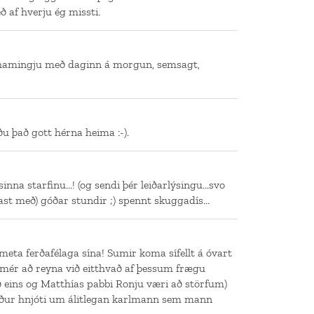
éð af hverju ég missti.
l hamingju með daginn á morgun, semsagt,
u það gott hérna heima :-).
sinna starfinu...! (og sendi þér leiðarlýsingu...svo
ast með) góðar stundir ;) spennt skuggadís...
meta ferðafélaga sína! Sumir koma sífellt á óvart
 mér að reyna við eitthvað af þessum frægu
ð eins og Matthías pabbi Ronju væri að störfum)
ður hnjóti um álitlegan karlmann sem mann