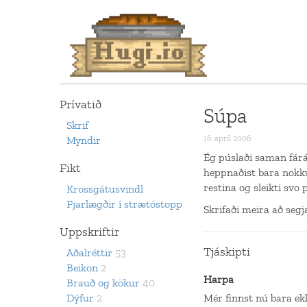
Prívatið
Súpa
Skrif
Myndir
16. apríl 2006
Ég púslaði saman fárá
Fikt
heppnaðist bara nokku
restina og sleikti svo 
Krossgátusvindl
Fjarlægðir í strætóstopp
Skrifaði meira að seg
Uppskriftir
Tjáskipti
Aðalréttir
53
Beikon
2
Harpa
Brauð og kökur
40
Dýfur
2
Mér finnst nú bara e