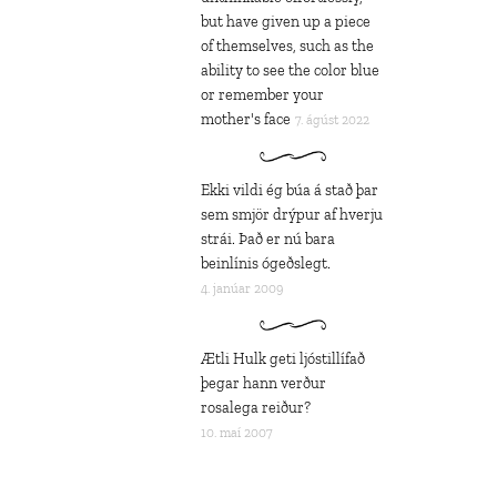
but have given up a piece
of themselves, such as the
ability to see the color blue
or remember your
mother's face
7. ágúst 2022
Ekki vildi ég búa á stað þar
sem smjör drýpur af hverju
strái. Það er nú bara
beinlínis ógeðslegt.
4. janúar 2009
Ætli Hulk geti ljóstillífað
þegar hann verður
rosalega reiður?
10. maí 2007