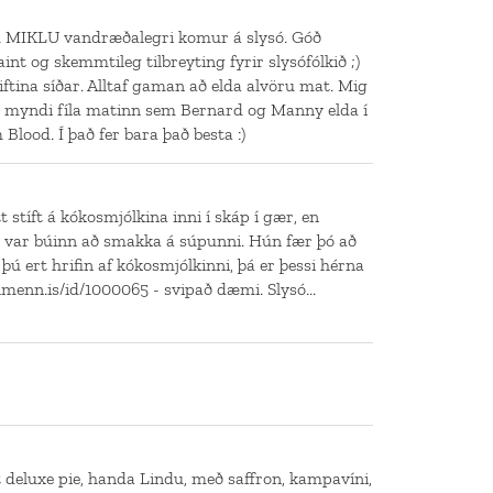
m MIKLU vandræðalegri komur á slysó. Góð
int og skemmtileg tilbreyting fyrir slysófólkið ;)
tina síðar. Alltaf gaman að elda alvöru mat. Mig
 myndi fíla matinn sem Bernard og Manny elda í
lood. Í það fer bara það besta :)
t stíft á kókosmjólkina inni í skáp í gær, en
g var búinn að smakka á súpunni. Hún fær þó að
 þú ert hrifin af kókosmjólkinni, þá er þessi hérna
rlmenn.is/id/1000065 - svipað dæmi. Slysó...
itt deluxe pie, handa Lindu, með saffron, kampavíni,