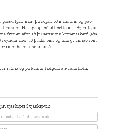
a þessu fyrir mér; þú ropar eftir matinn og það
netheimum! Nei spaug, þú átt þetta allt. Ég er fegin
ína fyrr en eftir að þú settir inn komentakerfi (eða
ð reyndar mér að þakka eins og margt annað sem
 í þessum heimi undanfarið.
par í Kína og þá kemur hafgola á Raufarhöfn.
in tjáskipti í tjáskiptin