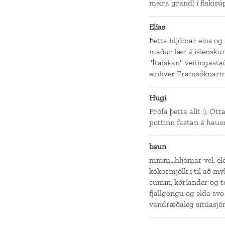
meira grand) í fiskisúp
Elías
Þetta hljómar eins og 
maður fær á íslensku
"Ítalskan" veitingasta
einhver Framsóknarma
Hugi
Prófa þetta allt :). Ó
pottinn fastan á haus
baun
mmm...hljómar vel. elda
kókosmjólk í til að mý
cumin, kóríander og t
fjallgöngu og elda svo
vandræðaleg sitúasjó