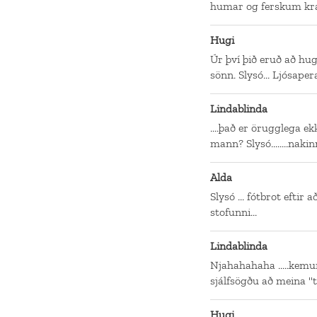
humar og ferskum kr
Hugi
Úr því þið eruð að hu
sönn. Slysó... Ljósapera.
Lindablinda
....það er örugglega e
mann? Slysó........nak
Alda
Slysó ... fótbrot eftir
stofunni...
Lindablinda
Njahahahaha .....kemur
sjálfsögðu að meina "
Hugi