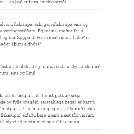
u......en það er bara smekksatriði.
alvöru fiskisúpa, ekki gervifiskisúpa eins og
m veitingastöðum. Ég meina, maður fer á
ð og fær Zuppa di Pesce með rjóma, halló? er
ður í þínu eldhúsi?
ttaðist á tímabili að ég mundi enda á slysadeild með
num, eins og Emil.
 oft fiskisúpu sjálf. finnst gott að setja
kja og fylla bragðið, sérstaklega þegar er karrý,
ómatpúrra í spilinu. duglegur strákur að fara í
 fiskisúpu:) eldaðu bara meira næst (forvarnir).
n á slysó að mæta með pott á hausnum.