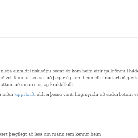
nlega einfaldri fiskisúpu þegar ég kom heim eftir fjallgöngu í hád
ð vel. Raunar svo vel, að þegar ég kom heim eftir matarboð gærk
pottinn að innan eins og krakkfíkilll.
ja niður
uppskrift
, aldrei þessu vant. hugmyndir að endurbótum ve
kkert þægilegt að lesa um mann sem kemur heim