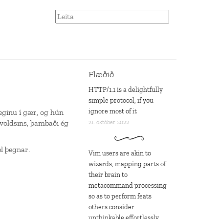
Flæðið
HTTP/1.1 is a delightfully
simple protocol, if you
ignore most of it
eginu í gær, og hún
völdsins, þambaði ég
21. október 2022
l þegnar.
Vim users are akin to
wizards, mapping parts of
their brain to
metacommand processing
so as to perform feats
others consider
unthinkable effortlessly,