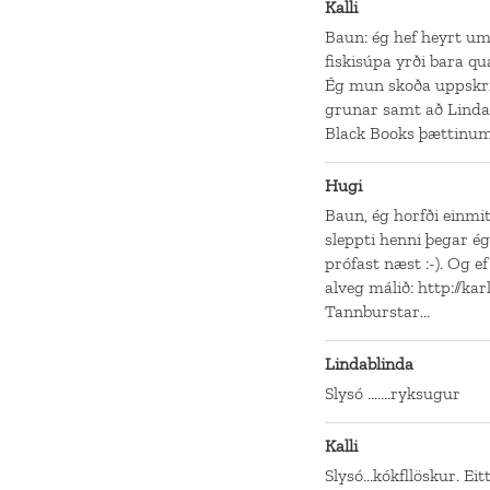
Kalli
Baun: ég hef heyrt u
fiskisúpa yrði bara qua
Ég mun skoða uppskrif
grunar samt að Linda
Black Books þættinum B
Hugi
Baun, ég horfði einmit
sleppti henni þegar é
prófast næst :-). Og ef
alveg málið: http://ka
Tannburstar...
Lindablinda
Slysó .......ryksugur
Kalli
Slysó...kókfllöskur. E