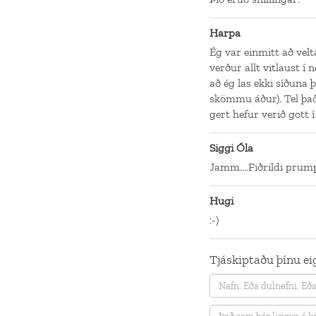
Harpa
Ég var einmitt að velt
verður allt vitlaust í 
að ég las ekki síðuna þ
skömmu áður). Tel þa
gert hefur verið gott
Siggi Óla
Jamm....Fiðrildi prum
Hugi
:-)
Tjáskiptaðu þínu eig