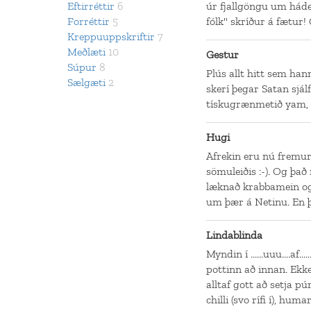
Eftirréttir
6
úr fjallgöngu um háde
Forréttir
5
fólk" skríður á fætur!
Kreppuuppskriftir
7
Meðlæti
10
Gestur
Súpur
8
Plús allt hitt sem han
Sælgæti
2
skerí þegar Satan sjálf
tískugrænmetið yam, e
Hugi
Afrekin eru nú fremur
sömuleiðis :-). Og þa
læknað krabbamein og 
um þær á Netinu. En þ
Lindablinda
Myndin í ......uuu....af.
pottinn að innan. Ekke
alltaf gott að setja p
chilli (svo rífi í), hu