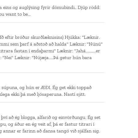
a eins og auglýsing fyrir dömubindi.. Djúp rödd:
ou want to be...
fð eftir bróður skurðlæknisins) Hjúkka: "Læknir.
ammi sem þarf á aðstoð að halda" Læknir: "Núnú"
rara fastan í endaþarmi" Læknir: "Jahá...........er
 "Nei" Læknir: "Nújæja.....Þá getur hún bara
a súpuna, og hún er ÆÐI. Ég get ekki toppað
lega ekki þá með ljósaperuna. Nastí sjitt.
 því að ég blogga, alfarið og einvörðungu. Ég set
u, og áður en ég veit af, þá er fastur titrari í
 annar er farinn að dansa tangó við sjálfan sig.