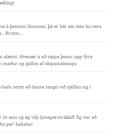
ækling!
gsa á þessum línunum, þá er hér ein sem ku vera
.. Brotin...
kki slæmt. Hvenær á að vippa þessu upp fyrir
inn maður og gallon af skipamálningu
 að hafa reynt að dansa tangó við sjálfan sig í
 út eins og ég vilji ljósaperutrikkið! Ég var að
the pie" hahaha!