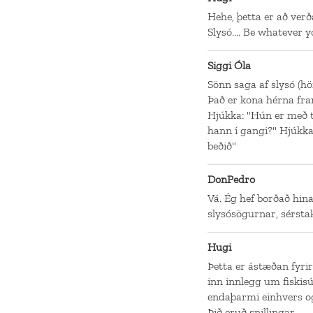
Hehe, þetta er að verð
Slysó.... Be whatever y
Siggi Óla
Sönn saga af slysó (hö
Það er kona hérna fr
Hjúkka: "Hún er með tit
hann í gangi?" Hjúkka:
beðið"
DonPedro
Vá. Ég hef borðað hin
slysósögurnar, sérstak
Hugi
Þetta er ástæðan fyrir
inn innlegg um fiskisúp
endaþarmi einhvers og
Þið eruð snillingar.