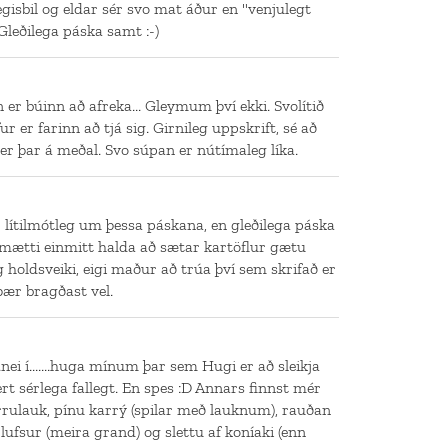
gisbil og eldar sér svo mat áður en "venjulegt
 Gleðilega páska samt :-)
n er búinn að afreka... Gleymum því ekki. Svolítið
ur er farinn að tjá sig. Girnileg uppskrift, sé að
r þar á meðal. Svo súpan er nútímaleg líka.
 lítilmótleg um þessa páskana, en gleðilega páska
ð mætti einmitt halda að sætar kartöflur gætu
holdsveiki, eigi maður að trúa því sem skrifað er
ær bragðast vel.
.....nei í.......huga mínum þar sem Hugi er að sleikja
rt sérlega fallegt. En spes :D Annars finnst mér
úrrulauk, pínu karrý (spilar með lauknum), rauðan
marlufsur (meira grand) og slettu af koníaki (enn