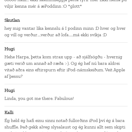
viljir kenna mér á æPoddinn :O *glott*
Skutlan
hey mig vantar líka kennslu á I podinn minn :D hver og hver
og vill og verður....verður að lofa.....má ekki svíkja :D
Hugi
Hehe Harpa, þetta kom strax upp - að sjálfsögðu - hvernig
gæti verið um annað að ræða :-). Og ég hef nú bara aldrei
vitað aðra eins eftirspurn eftir iPod-námskeiðum. Veit Apple
af þessu?
Hugi
Linda, you got me there. Fabulous!
Kalli
Ég held ég hafi einu sinni notað fullorðins iPod því ég á bara
shuffle. Það gekk alveg slysalaust og ég kunni allt sem skipti