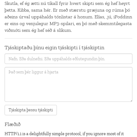
Skutla, ef ég ætti nú tíkall fyrir hvert skipti sem ég hef heyrt
þetta. Kibba, sama hér. Er með stærstu græjuna og rúma þó
aðeins úrval uppáhalds tónlistar á honum. Elías, ,jú, iPoddinn
er eins og venjulegur MP3-spilari, en þó með skemmtilegasta
viðmóti sem ég hef séð á slíkum.
Tjáskiptaðu þínu eigin tjáskipti í tjáskiptin
Flæðið
HTTP/1.1 is a delightfully simple protocol, if you ignore most of it