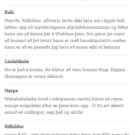
Kalli
Heyrðu, Kiðhildur, afhverju ferðu ekki bara inn í Apple búð,
labbar upp að myndarlegasta afgreiðslumanninum og biður
hann um að kenna þér á iPoddinn þinn. Svo getur þú reynt
að komast að því hvort hann er með hauskúputattú meðan
hann er að en passaðu þig bara að missa ekki af lexíunni.
Lindablinda
Nú er það á hreinu. Þú hlýtur að vera hommi Hugi. Enginn
óhinseginn er svona akkúrat.
Harpa
Wahahahahaha hvað í ósköpunum varstu búinn að reyna
marga möguleika áður en þessi kom upp :-D Þú ert ekkert
annað en snillingur, segi það og skrifa!
Kiðhildur
ooooo Kalli... ekki skemmileggja þetta fyrir mér Ekki nema þú