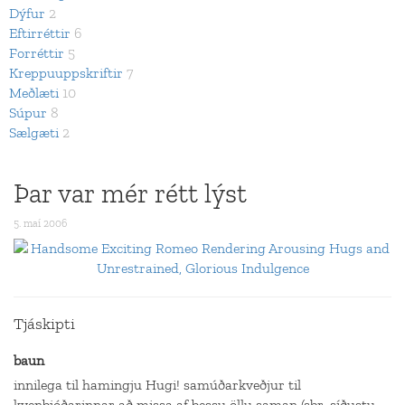
Dýfur
2
Eftirréttir
6
Forréttir
5
Kreppuuppskriftir
7
Meðlæti
10
Súpur
8
Sælgæti
2
Þar var mér rétt lýst
5. maí 2006
Tjáskipti
baun
innilega til hamingju Hugi! samúðarkveðjur til
kvenþjóðarinnar að missa af þessu öllu saman (sbr. síðustu