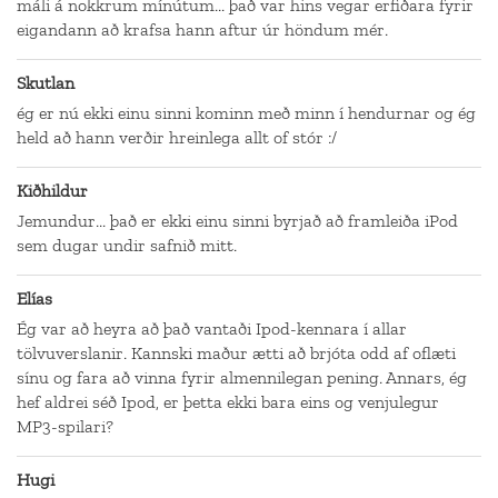
máli á nokkrum mínútum... það var hins vegar erfiðara fyrir
eigandann að krafsa hann aftur úr höndum mér.
Skutlan
ég er nú ekki einu sinni kominn með minn í hendurnar og ég
held að hann verðir hreinlega allt of stór :/
Kiðhildur
Jemundur... það er ekki einu sinni byrjað að framleiða iPod
sem dugar undir safnið mitt.
Elías
Ég var að heyra að það vantaði Ipod-kennara í allar
tölvuverslanir. Kannski maður ætti að brjóta odd af oflæti
sínu og fara að vinna fyrir almennilegan pening. Annars, ég
hef aldrei séð Ipod, er þetta ekki bara eins og venjulegur
MP3-spilari?
Hugi