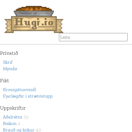
Prívatið
Skrif
Myndir
Fikt
Krossgátusvindl
Fjarlægðir í strætóstopp
Uppskriftir
Aðalréttir
53
Beikon
2
Brauð og kökur
40