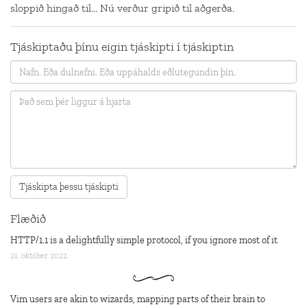
sloppið hingað til... Nú verður gripið til aðgerða.
Tjáskiptaðu þínu eigin tjáskipti í tjáskiptin
Flæðið
HTTP/1.1 is a delightfully simple protocol, if you ignore most of it
21. október 2022
Vim users are akin to wizards, mapping parts of their brain to