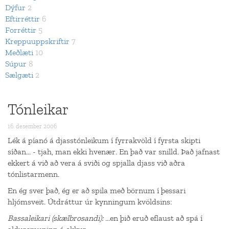
Dýfur
2
Eftirréttir
6
Forréttir
5
Kreppuuppskriftir
7
Meðlæti
10
Súpur
8
Sælgæti
2
Tónleikar
16. desember 2006
Lék á píanó á djasstónleikum í fyrrakvöld í fyrsta skipti
síðan... - tjah, man ekki hvenær. En það var snilld. Það jafnast
ekkert á við að vera á sviði og spjalla djass við aðra
tónlistarmenn.
En ég sver það, ég er að spila með börnum í þessari
hljómsveit. Útdráttur úr kynningum kvöldsins:
Bassaleikari (skælbrosandi):
...en þið eruð eflaust að spá í