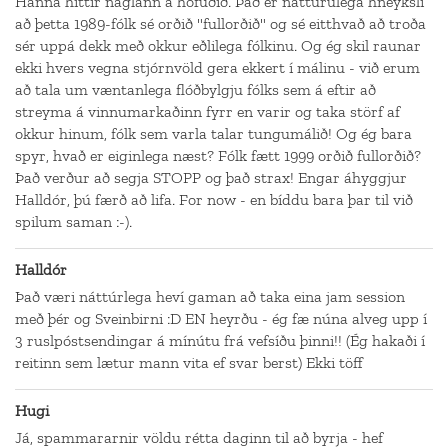
Hanna hittir naglann á höfuðið. Það er náttúrulega hneyksli
að þetta 1989-fólk sé orðið "fullorðið" og sé eitthvað að troða
sér uppá dekk með okkur eðlilega fólkinu. Og ég skil raunar
ekki hvers vegna stjórnvöld gera ekkert í málinu - við erum
að tala um væntanlega flóðbylgju fólks sem á eftir að
streyma á vinnumarkaðinn fyrr en varir og taka störf af
okkur hinum, fólk sem varla talar tungumálið! Og ég bara
spyr, hvað er eiginlega næst? Fólk fætt 1999 orðið fullorðið?
Það verður að segja STOPP og það strax! Engar áhyggjur
Halldór, þú færð að lifa. For now - en bíddu bara þar til við
spilum saman :-).
Halldór
Það væri náttúrlega heví gaman að taka eina jam session
með þér og Sveinbirni :D EN heyrðu - ég fæ núna alveg upp í
3 ruslpóstsendingar á mínútu frá vefsíðu þinni!! (Ég hakaði í
reitinn sem lætur mann vita ef svar berst) Ekki töff
Hugi
Já, spammararnir völdu rétta daginn til að byrja - hef