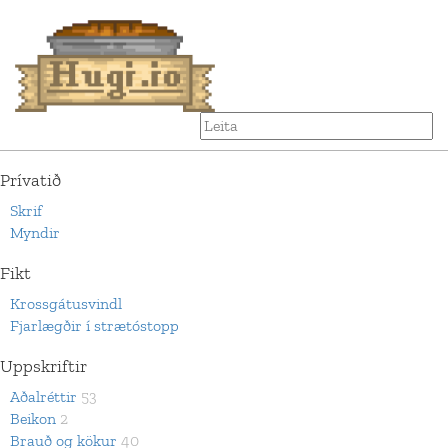
Prívatið
Skrif
Myndir
Fikt
Krossgátusvindl
Fjarlægðir í strætóstopp
Uppskriftir
Aðalréttir
53
Beikon
2
Brauð og kökur
40