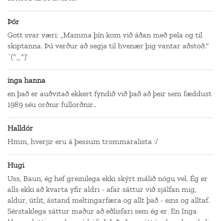
Þór
Gott svar væri: ,,Mamma þín kom við áðan með pela og til
skiptanna. Þú verður að segja til hvenær þig vantar aðstoð.''
`(^_^)'
inga hanna
en það er auðvitað ekkert fyndið við það að þeir sem fæddust
1989 séu orðnir fullorðnir..
Halldór
Hmm, hverjir eru á þessum trommaralista :/
Hugi
Uss, Baun, ég hef greinilega ekki skýrt málið nógu vel. Ég er
alls ekki að kvarta yfir aldri - afar sáttur við sjálfan mig,
aldur, útlit, ástand meltingarfæra og allt það - eins og alltaf.
Sérstaklega sáttur maður að eðlisfari sem ég er. En Inga