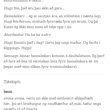
aldursmuninn á okkur...
Hugi:
Nei, það eru þau ekki að gera...
Bassaleikari:
... ég er sautján ára, en sólóistinn í næsta lagi,
Hugi Þórðarson, stofnaði fyrirtæki fyrir sjö árum. Og þá
kunni ég ekki einu sinni að telja upp í sjö.
Áhorfendur:
Ha ha ha o.sfrv.
Hugi:
Kanntu það í dag? Girtu þig ungi maður. Og farðu í
klippingu. Hippi!
Semsagt: Annar bassaleikari kominn á dauðalistann. Ég þarf
að fara að búa til sérstakan lista fyrir bassaleikara (er nú
þegar með einn slíkan fyrir trommuleikara).
Tjáskipti
baun
svona svona, vertu nú ekki með eitthverrt ellikjaftæði
hér....þú ert bráðungur og rauðhærður að auki. hefur enga
ástæðu til að kvarta.