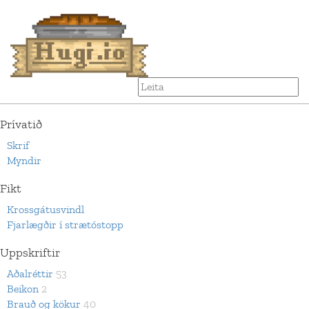
Prívatið
Skrif
Myndir
Fikt
Krossgátusvindl
Fjarlægðir í strætóstopp
Uppskriftir
Aðalréttir
53
Beikon
2
Brauð og kökur
40