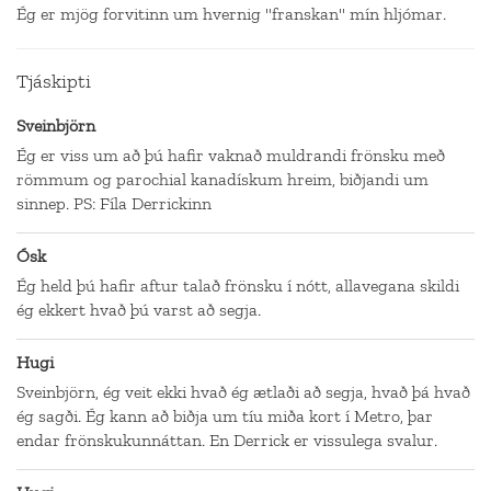
Ég er mjög forvitinn um hvernig "franskan" mín hljómar.
Tjáskipti
Sveinbjörn
Ég er viss um að þú hafir vaknað muldrandi frönsku með
römmum og parochial kanadískum hreim, biðjandi um
sinnep. PS: Fíla Derrickinn
Ósk
Ég held þú hafir aftur talað frönsku í nótt, allavegana skildi
ég ekkert hvað þú varst að segja.
Hugi
Sveinbjörn, ég veit ekki hvað ég ætlaði að segja, hvað þá hvað
ég sagði. Ég kann að biðja um tíu miða kort í Metro, þar
endar frönskukunnáttan. En Derrick er vissulega svalur.