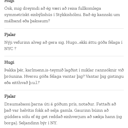
Hugi
Ósk, mig dreymdi að ég væri að reisa fullkomlega
symmetrískt einbýlishús í Stykkishólmi. Bað ég kannski um
málband eða þaksaum?
Fjalar
Nýji vefurinn alveg að gera sig. Hugo...ekki áttu góða félaga í
NYC ?
Hugi
Þakka þér, karlmenn.is-teymið lagðist í miklar rannsóknir við
þróunina. Hversu góða félaga vantar þig? Vantar þig gistingu
eða eitthvað þ.u.l.?
Fjalar
Draumabassi þarna úti á góðum prís, notaður. Fattaði að
það var helvítis fokk að selja gamla. Gaurinn búinn að
gúddera sölu ef ég get reddað einhverjum að sækja hann (og
borga). Seljandinn býr í NY.