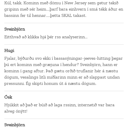
Kúl, takk. Kominn með dömu í New Jersey sem getur tekið
gripinn með sér heim....þarf bara einhvern í smá tékk áður en
bassinn fer til hennar.....þetta SKAL takast.
Sveinbjörn
Eitthvað að klikka hjá þér rss analyserinn...
Hugi
Fjalar, býðurðu svo ekki í bassasýningar-jeeves-hitting þegar
þú ert kominn með græjuna í hendur? Sveinbjörn, hann er
kominn í gang aftur. Það gætu orðið truflanir hér á næstu
dögum, vesalings litli miðlarinn minn er að slappast undan
pressunni. Ég skipti honum út á næstu dögum.
Ósk
Hjúkkit að það er búið að laga rssinn, internetið var bara
alveg ónýtt!
Sveinbjörn