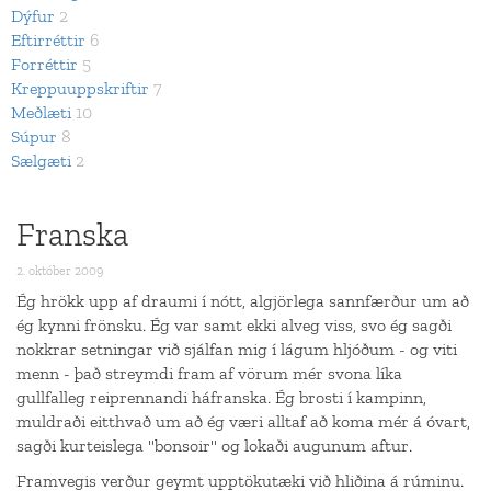
Dýfur
2
Eftirréttir
6
Forréttir
5
Kreppuuppskriftir
7
Meðlæti
10
Súpur
8
Sælgæti
2
Franska
2. október 2009
Ég hrökk upp af draumi í nótt, algjörlega sannfærður um að
ég kynni frönsku. Ég var samt ekki alveg viss, svo ég sagði
nokkrar setningar við sjálfan mig í lágum hljóðum - og viti
menn - það streymdi fram af vörum mér svona líka
gullfalleg reiprennandi háfranska. Ég brosti í kampinn,
muldraði eitthvað um að ég væri alltaf að koma mér á óvart,
sagði kurteislega "bonsoir" og lokaði augunum aftur.
Framvegis verður geymt upptökutæki við hliðina á rúminu.