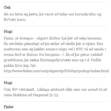
Ósk
Ah nú fatta ég þetta, þú varst að biðja um hornskrúfur og
80°rétt horn.
Hugi
Fjalar, já drengur - algjört klúður hjá þér að selja bassann.
En sérdeilis glæsilegt að þú ætlar að skella þér á nýjan. Eini
maðurinn sem ég þekkti annars nógu vel í NYC til að senda í
svona ferð er fluttur frá borginni :-/. En ef þú getur reddað
greiðslunni, þá sækja flutningafyrirtæki eins og t.d. FedEx
pakka fyrir þig. Sjá:
http://www.fedex.com/us/pckgenvlp/fcl/ship/pickup/index.html
Hugi
Ósk, 80° réttskeið... Líklega eitthvað slíkt sem var notað til að
reisa blokkina að Hagamel 51-53.
Fjalar