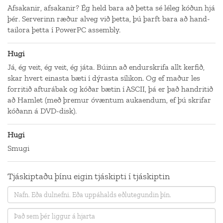
Afsakanir, afsakanir? Ég held bara að þetta sé léleg kóðun hjá
þér. Serverinn ræður alveg við þetta, þú þarft bara að hand-
tailora þetta í PowerPC assembly.
Hugi
Já, ég veit, ég veit, ég játa. Búinn að endurskrifa allt kerfið,
skar hvert einasta bæti í dýrasta sílikon. Og ef maður les
forritið afturábak og kóðar bætin í ASCII, þá er það handritið
að Hamlet (með þremur óvæntum aukaendum, ef þú skrifar
kóðann á DVD-disk).
Hugi
Smugi
Tjáskiptaðu þínu eigin tjáskipti í tjáskiptin