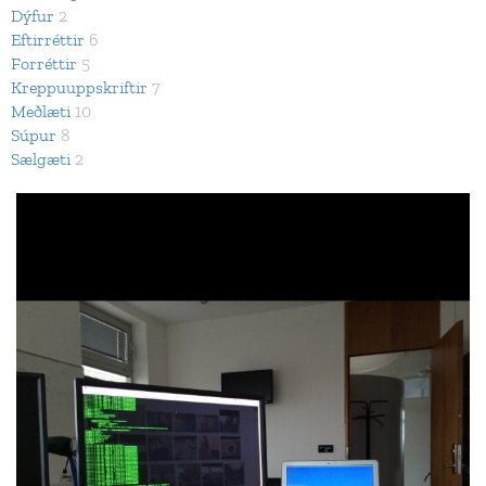
Dýfur
2
Eftirréttir
6
Forréttir
5
Kreppuuppskriftir
7
Meðlæti
10
Súpur
8
Sælgæti
2