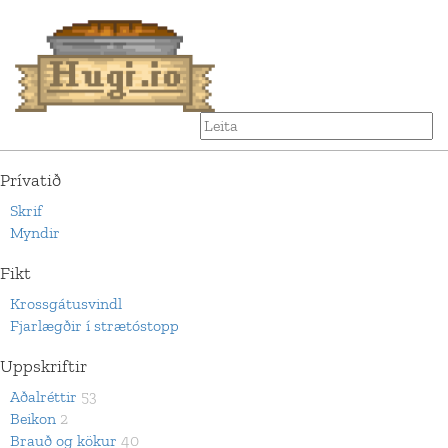
Prívatið
Skrif
Myndir
Fikt
Krossgátusvindl
Fjarlægðir í strætóstopp
Uppskriftir
Aðalréttir
53
Beikon
2
Brauð og kökur
40