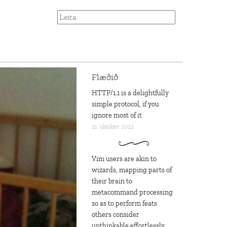
Flæðið
HTTP/1.1 is a delightfully
simple protocol, if you
ignore most of it
21. október 2022
Vim users are akin to
wizards, mapping parts of
their brain to
metacommand processing
so as to perform feats
others consider
unthinkable effortlessly,