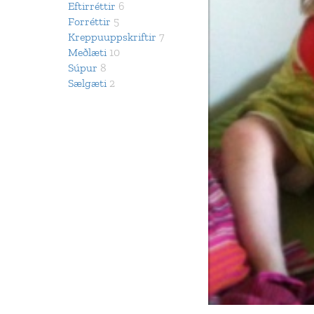
Eftirréttir
6
Forréttir
5
Kreppuuppskriftir
7
Meðlæti
10
Súpur
8
Sælgæti
2