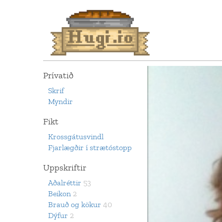
Prívatið
Skrif
Myndir
Fikt
Krossgátusvindl
Fjarlægðir í strætóstopp
Uppskriftir
Aðalréttir
53
Beikon
2
Brauð og kökur
40
Dýfur
2