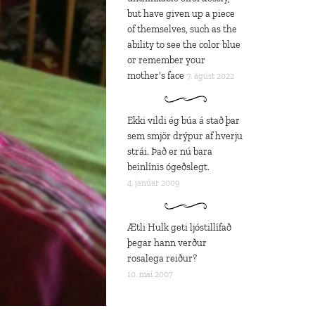
but have given up a piece
of themselves, such as the
ability to see the color blue
or remember your
mother's face
7. ágúst 2022
Ekki vildi ég búa á stað þar
sem smjör drýpur af hverju
strái. Það er nú bara
beinlínis ógeðslegt.
4. janúar 2009
Ætli Hulk geti ljóstillífað
þegar hann verður
rosalega reiður?
10. maí 2007