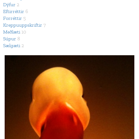
Dýfur
2
Eftirréttir
6
Forréttir
5
Kreppuuppskriftir
7
Meðlæti
10
Súpur
8
Sælgæti
2