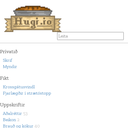
Prívatið
Skrif
Myndir
Fikt
Krossgátusvindl
Fjarlægðir í strætóstopp
Uppskriftir
Aðalréttir
53
Beikon
2
Brauð og kökur
40