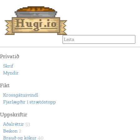
Prívatið
Skrif
Myndir
Fikt
Krossgátusvindl
Fjarlægðir í strætóstopp
Uppskriftir
Aðalréttir
53
Beikon
2
Brauð og kökur
40