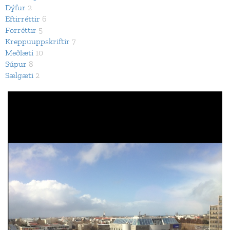
Dýfur
2
Eftirréttir
6
Forréttir
5
Kreppuuppskriftir
7
Meðlæti
10
Súpur
8
Sælgæti
2