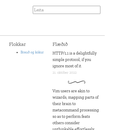
Flokkar
Flæðið
Brauð og kökur
HTTP/1.1 is a delightfully
simple protocol, if you
ignore most of it
21. október 2022
Vim users are akin to
wizards, mapping parts of
their brain to
metacommand processing
so as to perform feats
others consider
unthinkable effortlessly,