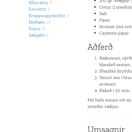
100 gr. sveppir (
Eftirréttir
6
Ostur (í sneiðu
Forréttir
5
Salt
Kreppuuppskriftir
7
Pipar
Meðlæti
10
Aromat (má nota
Súpur
8
Cayenne-pipar
Sælgæti
2
Aðferð
Beikonosti, sýr
blandað saman.
Blandan krydduð
Smurt inn í bra
aromati.
Bakað í 30 mín. 
Má hafa annan ost en b
notaðar rækjur.
Umsagnir