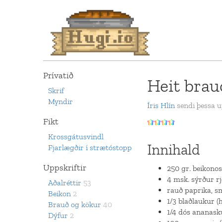
Prívatið
Heit brau
Skrif
Myndir
Íris Hlín
sendi þessa up
Fikt
Krossgátusvindl
Innihald
Fjarlægðir í strætóstopp
Uppskriftir
250 gr. beikono
4 msk. sýrður r
Aðalréttir
53
rauð paprika, s
Beikon
2
1/3 blaðlaukur (
Brauð og kökur
40
1/4 dós ananas
Dýfur
2