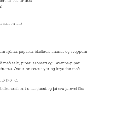
ferskir eða úr dós)
m)
 season-all)
ðum rjóma, papriku, blaðlauk, ananas og sveppum
 með salti, pipar, aromati og Cayenne-pipar.
uðtertu. Osturinn settur yfir og kryddað með
við 150° C.
eikonostinn, t.d rækjuost og þá eru jafnvel líka