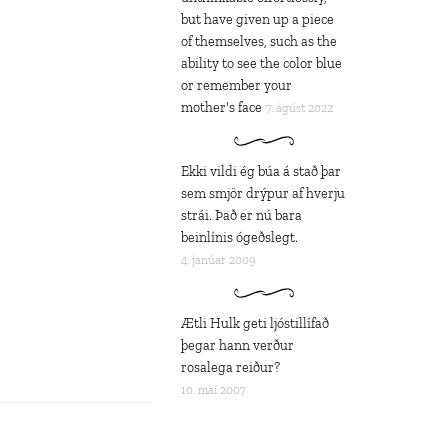
but have given up a piece
of themselves, such as the
ability to see the color blue
or remember your
mother's face
7. ágúst 2022
Ekki vildi ég búa á stað þar
sem smjör drýpur af hverju
strái. Það er nú bara
beinlínis ógeðslegt.
4. janúar 2009
Ætli Hulk geti ljóstillífað
þegar hann verður
rosalega reiður?
10. maí 2007