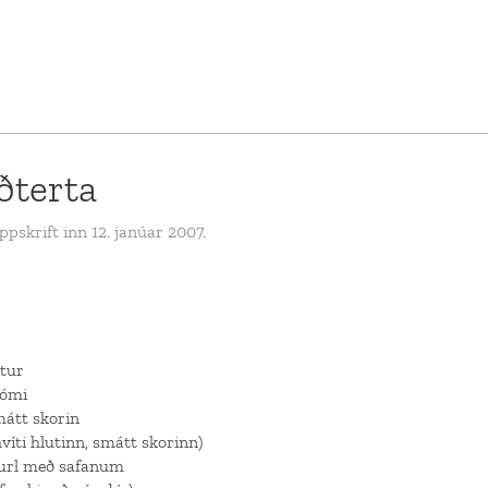
ðterta
pskrift inn 12. janúar 2007.
stur
jómi
mátt skorin
hvíti hlutinn, smátt skorinn)
kurl með safanum