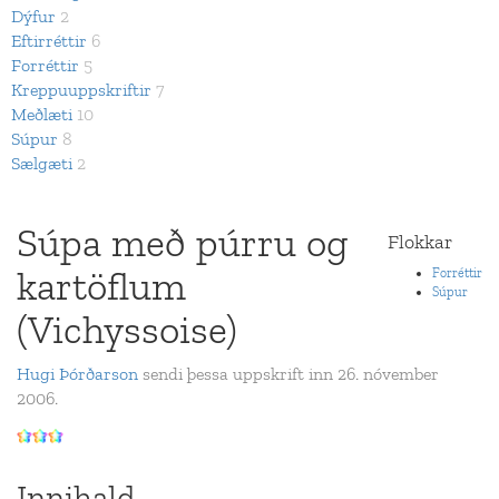
Dýfur
2
Eftirréttir
6
Forréttir
5
Kreppuuppskriftir
7
Meðlæti
10
Súpur
8
Sælgæti
2
Súpa með púrru og
Flokkar
kartöflum
Forréttir
Súpur
(Vichyssoise)
Hugi Þórðarson
sendi þessa uppskrift inn 26. nóvember
2006.
Innihald