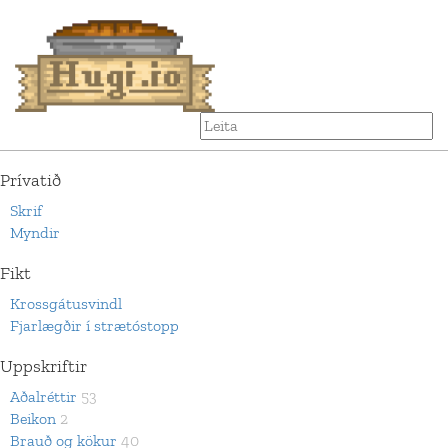
Prívatið
Skrif
Myndir
Fikt
Krossgátusvindl
Fjarlægðir í strætóstopp
Uppskriftir
Aðalréttir
53
Beikon
2
Brauð og kökur
40