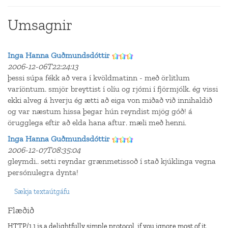
Umsagnir
Inga Hanna Guðmundsdóttir
2006-12-06T22:24:13
þessi súpa fékk að vera í kvöldmatinn - með örlitlum
varíöntum. smjör breyttist í olíu og rjómi í fjörmjólk. ég vissi
ekki alveg á hverju ég ætti að eiga von miðað við innihaldið
og var næstum hissa þegar hún reyndist mjög góð! á
örugglega eftir að elda hana aftur. mæli með henni.
Inga Hanna Guðmundsdóttir
2006-12-07T08:35:04
gleymdi.. setti reyndar grænmetissoð í stað kjúklinga vegna
persónulegra dynta!
Sækja textaútgáfu
Flæðið
HTTP/1.1 is a delightfully simple protocol, if you ignore most of it