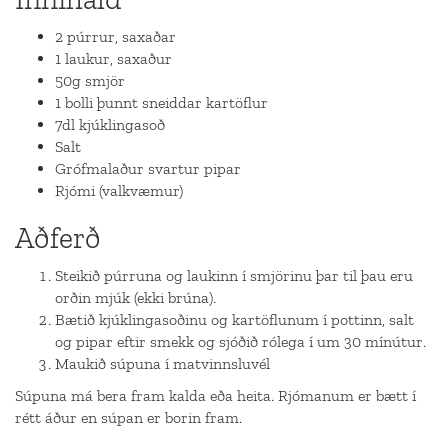
2 púrrur, saxaðar
1 laukur, saxaður
50g smjör
1 bolli þunnt sneiddar kartöflur
7dl kjúklingasoð
Salt
Grófmalaður svartur pipar
Rjómi (valkvæmur)
Aðferð
Steikið púrruna og laukinn í smjörinu þar til þau eru
orðin mjúk (ekki brúna).
Bætið kjúklingasoðinu og kartöflunum í pottinn, salt
og pipar eftir smekk og sjóðið rólega í um 30 mínútur.
Maukið súpuna í matvinnsluvél
Súpuna má bera fram kalda eða heita. Rjómanum er bætt í
rétt áður en súpan er borin fram.