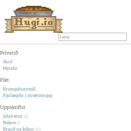
Prívatið
Skrif
Myndir
Fikt
Krossgátusvindl
Fjarlægðir í strætóstopp
Uppskriftir
Aðalréttir
53
Beikon
2
Brauð og kökur
40