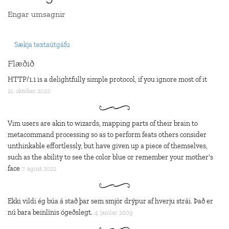
Engar umsagnir
Sækja textaútgáfu
Flæðið
HTTP/1.1 is a delightfully simple protocol, if you ignore most of it
21. október 2022
Vim users are akin to wizards, mapping parts of their brain to
metacommand processing so as to perform feats others consider
unthinkable effortlessly, but have given up a piece of themselves,
such as the ability to see the color blue or remember your mother's
face
7. ágúst 2022
Ekki vildi ég búa á stað þar sem smjör drýpur af hverju strái. Það er
nú bara beinlínis ógeðslegt.
4. janúar 2009