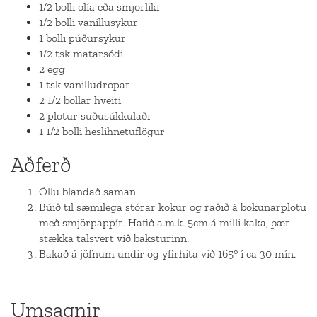
1/2 bolli olía eða smjörlíki
1/2 bolli vanillusykur
1 bolli púðursykur
1/2 tsk matarsódi
2 egg
1 tsk vanilludropar
2 1/2 bollar hveiti
2 plötur suðusúkkulaði
1 1/2 bolli heslihnetuflögur
Aðferð
Öllu blandað saman.
Búið til sæmilega stórar kökur og raðið á bökunarplötu
með smjörpappír. Hafið a.m.k. 5cm á milli kaka, þær
stækka talsvert við baksturinn.
Bakað á jöfnum undir og yfirhita við 165° í ca 30 mín.
Umsagnir