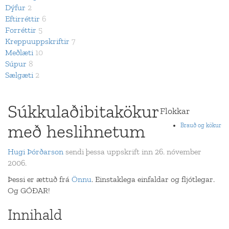
Dýfur
2
Eftirréttir
6
Forréttir
5
Kreppuuppskriftir
7
Meðlæti
10
Súpur
8
Sælgæti
2
Súkkulaðibitakökur
Flokkar
með heslihnetum
Brauð og kökur
Hugi Þórðarson
sendi þessa uppskrift inn 26. nóvember
2006.
Þessi er ættuð frá
Önnu
. Einstaklega einfaldar og fljótlegar.
Og GÓÐAR!
Innihald