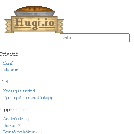
Prívatið
Skrif
Myndir
Fikt
Krossgátusvindl
Fjarlægðir í strætóstopp
Uppskriftir
Aðalréttir
53
Beikon
2
Brauð og kökur
40