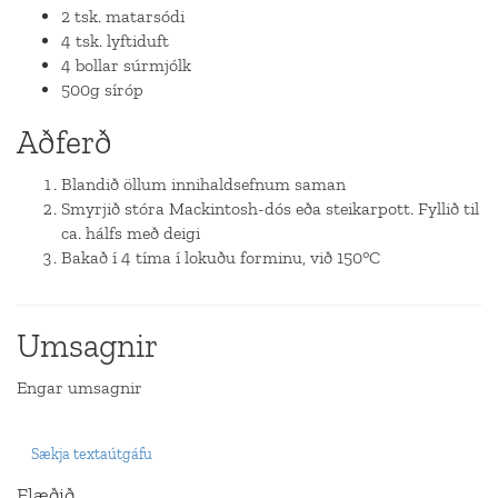
2 tsk. matarsódi
4 tsk. lyftiduft
4 bollar súrmjólk
500g síróp
Aðferð
Blandið öllum innihaldsefnum saman
Smyrjið stóra Mackintosh-dós eða steikarpott. Fyllið til
ca. hálfs með deigi
Bakað í 4 tíma í lokuðu forminu, við 150°C
Umsagnir
Engar umsagnir
Sækja textaútgáfu
Flæðið