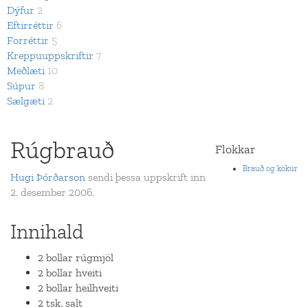
Dýfur
2
Eftirréttir
6
Forréttir
5
Kreppuuppskriftir
7
Meðlæti
10
Súpur
8
Sælgæti
2
Rúgbrauð
Flokkar
Brauð og kökur
Hugi Þórðarson
sendi þessa uppskrift inn
2. desember 2006.
Innihald
2 bollar rúgmjöl
2 bollar hveiti
2 bollar heilhveiti
2 tsk. salt