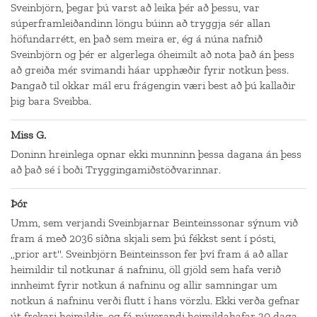
Sveinbjörn, þegar þú varst að leika þér að þessu, var
súperframleiðandinn löngu búinn að tryggja sér allan
höfundarrétt, en það sem meira er, ég á núna nafnið
Sveinbjörn og þér er algerlega óheimilt að nota það án þess
að greiða mér svimandi háar upphæðir fyrir notkun þess.
Þangað til okkar mál eru frágengin væri best að þú kallaðir
þig bara Sveibba.
Miss G.
Doninn hreinlega opnar ekki munninn þessa dagana án þess
að það sé í boði Tryggingamiðstöðvarinnar.
Þór
Umm, sem verjandi Sveinbjarnar Beinteinssonar sýnum við
fram á með 2036 síðna skjali sem þú fékkst sent í pósti,
,,prior art''. Sveinbjörn Beinteinsson fer því fram á að allar
heimildir til notkunar á nafninu, öll gjöld sem hafa verið
innheimt fyrir notkun á nafninu og allir samningar um
notkun á nafninu verði flutt í hans vörzlu. Ekki verða gefnar
út frekari heimildir, og fá núverandi heimildahafar 30 daga