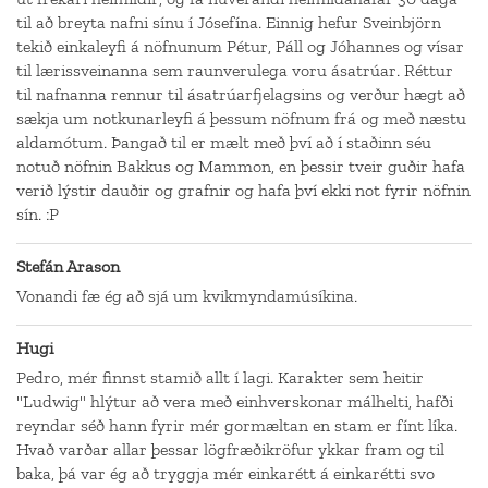
til að breyta nafni sínu í Jósefína. Einnig hefur Sveinbjörn
tekið einkaleyfi á nöfnunum Pétur, Páll og Jóhannes og vísar
til lærissveinanna sem raunverulega voru ásatrúar. Réttur
til nafnanna rennur til ásatrúarfjelagsins og verður hægt að
sækja um notkunarleyfi á þessum nöfnum frá og með næstu
aldamótum. Þangað til er mælt með því að í staðinn séu
notuð nöfnin Bakkus og Mammon, en þessir tveir guðir hafa
verið lýstir dauðir og grafnir og hafa því ekki not fyrir nöfnin
sín. :P
Stefán Arason
Vonandi fæ ég að sjá um kvikmyndamúsíkina.
Hugi
Pedro, mér finnst stamið allt í lagi. Karakter sem heitir
"Ludwig" hlýtur að vera með einhverskonar málhelti, hafði
reyndar séð hann fyrir mér gormæltan en stam er fínt líka.
Hvað varðar allar þessar lögfræðikröfur ykkar fram og til
baka, þá var ég að tryggja mér einkarétt á einkarétti svo