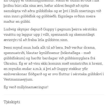
En Guppy er óhamingjusamur. Hann er búinn að búa í illa
þrifnu búri alla sína ævi, hefur aldrei fengið að njóta
samskipta við aðra gúbbífiska og er því í lítilli snertingu við
sinn innri gúbbífisk og gúbbíeðli. Eiginlega orðinn meira
maður en gúbbí.
Ludwig skynjar depurð Guppy í gegnum þeirra sérstöku
vináttu og leggur upp í villt, spennandi og skemmtilegt
ævintýri til að frelsa litla gúbbívin sinn.
Þessi mynd mun hafa allt til að bera. Það verður drama,
spennuatriði, blautar kynlífssenur (bókstaflega - með
gúbbífiskum) og harðir bardagar við gúbbísmyglara frá
Úkraínu. Ég er að vísu ekki kominn með smáatriðin á hreint,
en myndin endar a.m.k. á því að Guppy stekkur yfir
einhverskonar flóðgarð og er svo fluttur í sérstaka gúbbíkví í
Vestmannaeyjum.
Ég verð milljónamæringur!
Tjáskipti