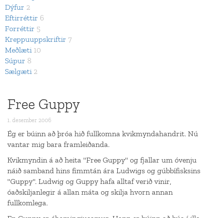
Dýfur
2
Eftirréttir
6
Forréttir
5
Kreppuuppskriftir
7
Meðlæti
10
Súpur
8
Sælgæti
2
Free Guppy
1. desember 2006
Ég er búinn að þróa hið fullkomna kvikmyndahandrit. Nú
vantar mig bara framleiðanda.
Kvikmyndin á að heita "Free Guppy" og fjallar um óvenju
náið samband hins fimmtán ára Ludwigs og gúbbífisksins
"Guppy". Ludwig og Guppy hafa alltaf verið vinir,
óaðskiljanlegir á allan máta og skilja hvorn annan
fullkomlega.