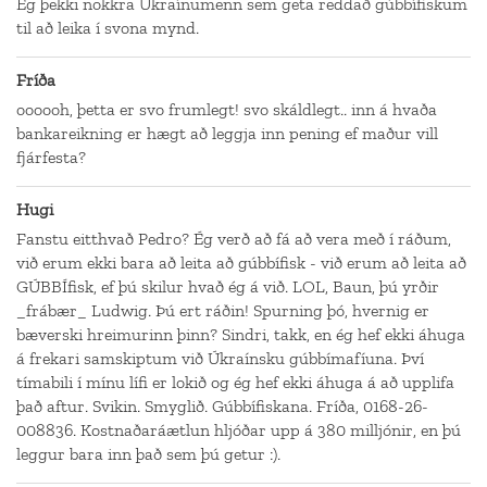
Ég þekki nokkra Úkraínumenn sem geta reddað gúbbífiskum
til að leika í svona mynd.
Fríða
oooooh, þetta er svo frumlegt! svo skáldlegt.. inn á hvaða
bankareikning er hægt að leggja inn pening ef maður vill
fjárfesta?
Hugi
Fanstu eitthvað Pedro? Ég verð að fá að vera með í ráðum,
við erum ekki bara að leita að gúbbífisk - við erum að leita að
GÚBBÍfisk, ef þú skilur hvað ég á við. LOL, Baun, þú yrðir
_frábær_ Ludwig. Þú ert ráðin! Spurning þó, hvernig er
bæverski hreimurinn þinn? Sindri, takk, en ég hef ekki áhuga
á frekari samskiptum við Úkraínsku gúbbímafíuna. Því
tímabili í mínu lífi er lokið og ég hef ekki áhuga á að upplifa
það aftur. Svikin. Smyglið. Gúbbífiskana. Fríða, 0168-26-
008836. Kostnaðaráætlun hljóðar upp á 380 milljónir, en þú
leggur bara inn það sem þú getur :).