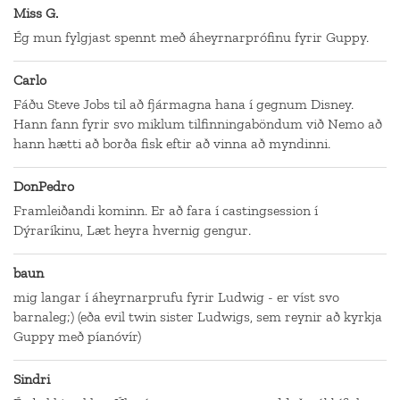
Miss G.
Ég mun fylgjast spennt með áheyrnarprófinu fyrir Guppy.
Carlo
Fáðu Steve Jobs til að fjármagna hana í gegnum Disney.
Hann fann fyrir svo miklum tilfinningaböndum við Nemo að
hann hætti að borða fisk eftir að vinna að myndinni.
DonPedro
Framleiðandi kominn. Er að fara í castingsession í
Dýraríkinu, Læt heyra hvernig gengur.
baun
mig langar í áheyrnarprufu fyrir Ludwig - er víst svo
barnaleg;) (eða evil twin sister Ludwigs, sem reynir að kyrkja
Guppy með píanóvír)
Sindri