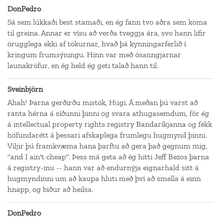
DonPedro
Sá sem lúkkaði best stamaði, en ég fann tvo aðra sem koma
til greina. Annar er vísu að verða tveggja ára, svo hann lifir
örugglega ekki af tökurnar, hvað þá kynningarferlið í
kringum frumsýningu. Hinn var með ósanngjarnar
launakröfur, en ég held ég geti talað hann til.
Sveinbjörn
Ahah! Þarna gerðirðu mistök, Hugi. Á meðan þú varst að
ranta hérna á síðunni þinni og svara athugasemdum, fór ég
á intellectual property rights registry Bandaríkjanna og fékk
höfundarétt á þessari afskaplega frumlegu hugmynd þinni.
Viljir þú framkvæma hana þarftu að gera það gegnum mig,
"and I ain't cheap". Þess má geta að ég hitti Jeff Bezos þarna
á registry-inu -- hann var að endurnýja eignarhald sitt á
hugmyndinni um að kaupa hluti með því að smella á einn
hnapp, og biður að heilsa.
DonPedro