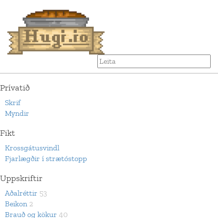
Prívatið
Skrif
Myndir
Fikt
Krossgátusvindl
Fjarlægðir í strætóstopp
Uppskriftir
Aðalréttir
53
Beikon
2
Brauð og kökur
40