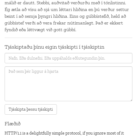
málið er dautt. Stebbi, auðvitað verðurðu með í tónlistinni.
Ég ætla að vísu að sjá um léttari hliðina en þú verður settur
beint í að semja þyngri hliðina. Eins og gúbbístefið, held að
gúbbístef verði að vera frekar nútímanlegt. Það er ekkert
fyndið eða léttvægt við gott gúbbí.
Tjáskiptaðu þínu eigin tjáskipti í tjáskiptin
Flæðið
HTTP/1.1 is a delightfully simple protocol, if you ignore most of it