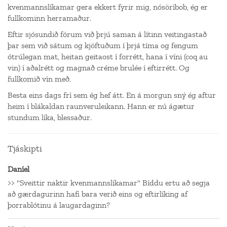
kvenmannslíkamar gera ekkert fyrir mig, nósöríbob, ég er
fullkominn herramaður.
Eftir sjósundið fórum við þrjú saman á lítinn veitingastað
þar sem við sátum og kjöftuðum í þrjá tíma og fengum
ótrúlegan mat, heitan geitaost í forrétt, hana í víni (coq au
vin) í aðalrétt og magnað créme brulée í eftirrétt. Og
fullkomið vín með.
Besta eins dags frí sem ég hef átt. En á morgun sný ég aftur
heim í blákaldan raunveruleikann. Hann er nú ágætur
stundum líka, blessaður.
Tjáskipti
Daníel
>> "Sveittir naktir kvenmannslíkamar" Bíddu ertu að segja
að gærdagurinn hafi bara verið eins og eftirlíking af
þorrablótinu á laugardaginn?