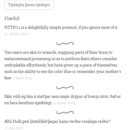
Flæðið
HTTP/1.1 is a delightfully simple protocol, if you ignore most of it
21. október 2022
Vim users are akin to wizards, mapping parts of their brain to
metacommand processing so as to perform feats others consider
unthinkable effortlessly, but have given up a piece of themselves,
such as the ability to see the color blue or remember your mother's
face
7. ágúst 2022
Ekki vildi ég búa á stað þar sem smjör drýpur af hverju strái. Það er
nú bara beinlínis ógeðslegt.
4. janúar 2009
Ætli Hulk geti ljóstillífað þegar hann verður rosalega reiður?
10. maí 2007