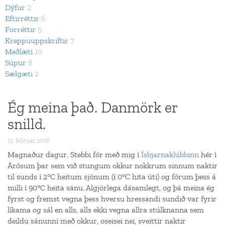
Dýfur
2
Eftirréttir
6
Forréttir
5
Kreppuuppskriftir
7
Meðlæti
10
Súpur
8
Sælgæti
2
Ég meina það. Danmörk er
snilld.
13. febrúar 2006
Magnaður dagur. Stebbi fór með mig í
Ísbjarnaklúbbinn
hér í
Árósum þar sem við stungum okkur nokkrum sinnum naktir
til sunds í 2°C heitum sjónum (í 0°C hita úti) og fórum þess á
milli í 90°C heita sánu. Algjörlega dásamlegt, og þá meina ég
fyrst og fremst vegna þess hversu hressandi sundið var fyrir
líkama og sál en alls, alls ekki vegna allra stúlknanna sem
deildu sánunni með okkur, oseisei nei, sveittir naktir