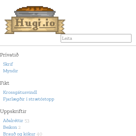
Prívatið
Skrif
Myndir
Fikt
Krossgátusvindl
Fjarlægðir í strætóstopp
Uppskriftir
Aðalréttir
53
Beikon
2
Brauð og kökur
40