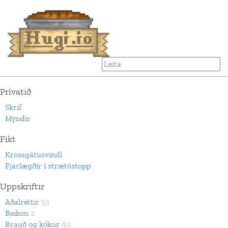
Prívatið
Skrif
Myndir
Fikt
Krossgátusvindl
Fjarlægðir í strætóstopp
Uppskriftir
Aðalréttir
53
Beikon
2
Brauð og kökur
40