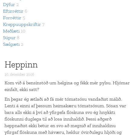
Dýfur
2
Eftirréttir
6
Forréttir
5
Kreppuuppskriftir
7
Meðlæti
10
Súpur
8
Sælgæti
2
Heppinn
20. desember 2006
Kom við á bensínstöð um helgina og fékk mér pylsu. Hljómar
einfalt, ekki satt?
En þegar ég ætlaði að fá mér tómatsósu vandaðist málið.
Lenti á einni af þessum heimakæru tómatsósum. Sósan var
bara alls ekki á því að yfirgefa flöskuna svo ég hnykkti
flöskunni duglega til að losa innihaldið. Þessi aðgerð
heppnaðist ekki betur en svo að megnið af innihaldinu
yfirgaf flöskuna með háværu, heldur óvirðulegu hljóði og