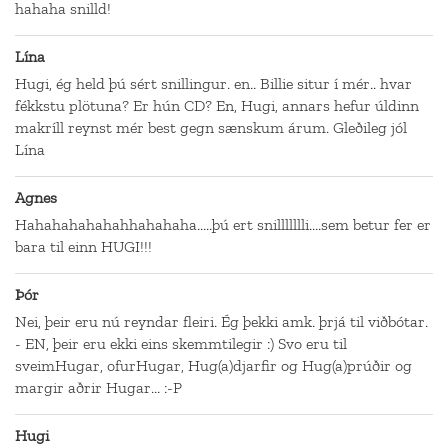
hahaha snilld!
Lína
Hugi, ég held þú sért snillingur. en.. Billie situr í mér.. hvar
fékkstu plötuna? Er hún CD? En, Hugi, annars hefur úldinn
makríll reynst mér best gegn sænskum árum. Gleðileg jól
Lína
Agnes
Hahahahahahahhahahaha.....þú ert snillllllli....sem betur fer er
bara til einn HUGI!!!
Þór
Nei, þeir eru nú reyndar fleiri. Ég þekki amk. þrjá til viðbótar.
- EN, þeir eru ekki eins skemmtilegir :) Svo eru til
sveimHugar, ofurHugar, Hug(a)djarfir og Hug(a)prúðir og
margir aðrir Hugar... :-P
Hugi