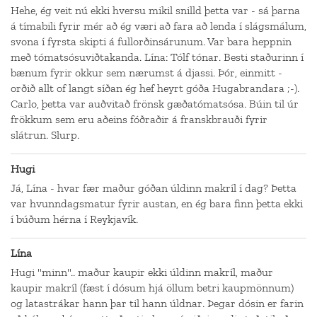
Hehe, ég veit nú ekki hversu mikil snilld þetta var - sá þarna
á tímabili fyrir mér að ég væri að fara að lenda í slágsmálum,
svona í fyrsta skipti á fullorðinsárunum. Var bara heppnin
með tómatsósuviðtakanda. Lína: Tólf tónar. Besti staðurinn í
bænum fyrir okkur sem nærumst á djassi. Þór, einmitt -
orðið allt of langt síðan ég hef heyrt góða Hugabrandara ;-).
Carlo, þetta var auðvitað frönsk gæðatómatsósa. Búin til úr
frökkum sem eru aðeins fóðraðir á franskbrauði fyrir
slátrun. Slurp.
Hugi
Já, Lína - hvar fær maður góðan úldinn makríl í dag? Þetta
var hvunndagsmatur fyrir austan, en ég bara finn þetta ekki
í búðum hérna í Reykjavík.
Lína
Hugi "minn".. maður kaupir ekki úldinn makríl, maður
kaupir makríl (fæst í dósum hjá öllum betri kaupmönnum)
og latastrákar hann þar til hann úldnar. Þegar dósin er farin