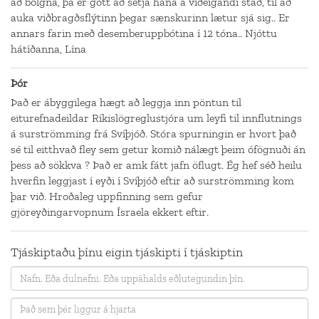
að bólgna, þá er gott að setja hana á viðeigandi stað, til að
auka viðbragðsflýtinn þegar sænskurinn lætur sjá sig.. Er
annars farin með desemberuppbótina í 12 tóna.. Njóttu
hátíðanna, Lína
Þór
Það er ábyggilega hægt að leggja inn pöntun til
eiturefnadeildar Ríkislögreglustjóra um leyfi til innflutnings
á surströmming frá Svíþjóð. Stóra spurningin er hvort það
sé til eitthvað fley sem getur komið nálægt þeim ófögnuði án
þess að sökkva ? Það er amk fátt jafn öflugt. Ég hef séð heilu
hverfin leggjast í eyði í Svíþjóð eftir að surströmming kom
þar við. Hroðaleg uppfinning sem gefur
gjöreyðingarvopnum Ísraela ekkert eftir.
Tjáskiptaðu þínu eigin tjáskipti í tjáskiptin