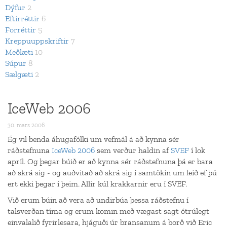
Dýfur
2
Eftirréttir
6
Forréttir
5
Kreppuuppskriftir
7
Meðlæti
10
Súpur
8
Sælgæti
2
IceWeb 2006
30. mars 2006
Ég vil benda áhugafólki um vefmál á að kynna sér
ráðstefnuna
IceWeb 2006
sem verður haldin af
SVEF
í lok
apríl. Og þegar búið er að kynna sér ráðstefnuna þá er bara
að skrá sig - og auðvitað að skrá sig í samtökin um leið ef þú
ert ekki þegar í þeim. Allir kúl krakkarnir eru í SVEF.
Við erum búin að vera að undirbúa þessa ráðstefnu í
talsverðan tíma og erum komin með vægast sagt ótrúlegt
einvalalið fyrirlesara, hjáguði úr bransanum á borð við Eric