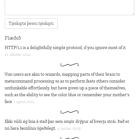
Flæðið
HTTP/1.1 is a delightfully simple protocol, if you ignore most of it
21. október 2022
Vim users are akin to wizards, mapping parts of their brain to
metacommand processing so as to perform feats others consider
unthinkable effortlessly, but have given up a piece of themselves,
such as the ability to see the color blue or remember your mother's
face
7. ágúst 2022
Ekki vildi ég búa á stað þar sem smjör drýpur af hverju strái. Það er
nú bara beinlínis ógeðslegt.
4. janúar 2009