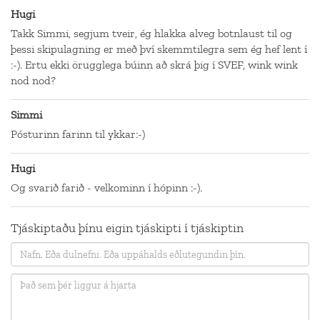
Hugi
Takk Simmi, segjum tveir, ég hlakka alveg botnlaust til og
þessi skipulagning er með því skemmtilegra sem ég hef lent í
:-). Ertu ekki örugglega búinn að skrá þig í SVEF, wink wink
nod nod?
Simmi
Pósturinn farinn til ykkar:-)
Hugi
Og svarið farið - velkominn í hópinn :-).
Tjáskiptaðu þínu eigin tjáskipti í tjáskiptin