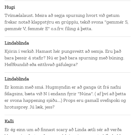
Hugi
Tvímælalaust. Meira að segja spurning hvort við getum
frekar notað klappstýru en grúppíu, tekið svona "gemmér S,
gemmér V, femmér E" o.s.frv. fíling á þetta.
Lindablinda
Kjörin í verkið. Hamast hér pungsveitt að semja. Eru það
bara þessir 4 stafir? Nú er það bara spurning með búning.
Hefðbundið eða eitthvað gáfulegra?
Lindablinda
Er komin með smá. Hugmyndin er að ganga út frá nafni
félagsins, bæta við N í endann fyrir "Núna". ( af því að þetta
er svona happening sjáðu....) Props eru gamall svefnpoki og
hrotusprey. Jú læk, jess?
Kalli
Er ég einn um að finnast scary að Linda ætli sér að verða