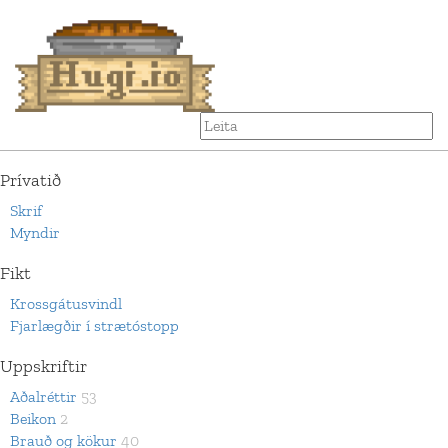
Prívatið
Skrif
Myndir
Fikt
Krossgátusvindl
Fjarlægðir í strætóstopp
Uppskriftir
Aðalréttir
53
Beikon
2
Brauð og kökur
40