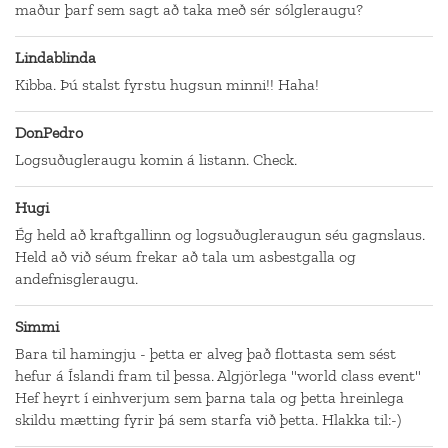
maður þarf sem sagt að taka með sér sólgleraugu?
Lindablinda
Kibba. Þú stalst fyrstu hugsun minni!! Haha!
DonPedro
Logsuðugleraugu komin á listann. Check.
Hugi
Ég held að kraftgallinn og logsuðugleraugun séu gagnslaus.
Held að við séum frekar að tala um asbestgalla og
andefnisgleraugu.
Simmi
Bara til hamingju - þetta er alveg það flottasta sem sést
hefur á Íslandi fram til þessa. Algjörlega "world class event"
Hef heyrt í einhverjum sem þarna tala og þetta hreinlega
skildu mætting fyrir þá sem starfa við þetta. Hlakka til:-)