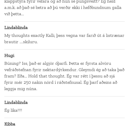
klappstýra fyrir vefara og að hún sé pungsveitt? Ég held
a.m.k. að það sé betra að þú verðir ekki í hefðbundnum galla
við þetta...
Lindablinda
My thoughts exactly Kalli, þess vegna var farið út á listrænar
brautir ....skiluru.
Hugi
Búning? Iss, það er algjör óþarfi. Þetta er fyrsta alvöru
vefráðstefnan fyrir nektardýrkendur. Gleymdi ég að taka það
fram? Eða... Hold that thought. Ég var rétt í þessu að sjá
fyrir mér 250 nakin nörd í ráðstefnusal. Ég þarf aðeins að
leggja mig núna.
Lindablinda
Ég líka!!!!
Kibba