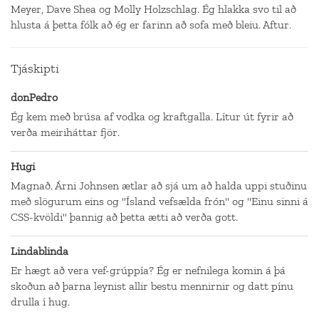
Meyer, Dave Shea og Molly Holzschlag. Ég hlakka svo til að
hlusta á þetta fólk að ég er farinn að sofa með bleiu. Aftur.
Tjáskipti
donPedro
Ég kem með brúsa af vodka og kraftgalla. Lítur út fyrir að
verða meiriháttar fjör.
Hugi
Magnað. Árni Johnsen ætlar að sjá um að halda uppi stuðinu
með slögurum eins og "Ísland vefsælda frón" og "Einu sinni á
CSS-kvöldi" þannig að þetta ætti að verða gott.
Lindablinda
Er hægt að vera vef-grúppía? Ég er nefnilega komin á þá
skoðun að þarna leynist allir bestu mennirnir og datt pínu
drulla í hug.