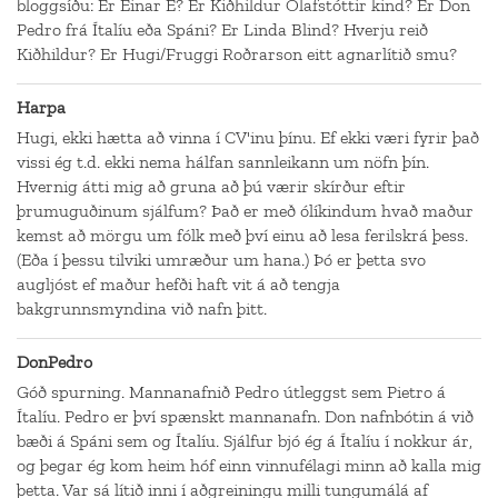
bloggsíðu: Er Einar E? Er Kiðhildur Ólafstóttir kind? Er Don
Pedro frá Ítalíu eða Spáni? Er Linda Blind? Hverju reið
Kiðhildur? Er Hugi/Fruggi Roðrarson eitt agnarlítið smu?
Harpa
Hugi, ekki hætta að vinna í CV'inu þínu. Ef ekki væri fyrir það
vissi ég t.d. ekki nema hálfan sannleikann um nöfn þín.
Hvernig átti mig að gruna að þú værir skírður eftir
þrumuguðinum sjálfum? Það er með ólíkindum hvað maður
kemst að mörgu um fólk með því einu að lesa ferilskrá þess.
(Eða í þessu tilviki umræður um hana.) Þó er þetta svo
augljóst ef maður hefði haft vit á að tengja
bakgrunnsmyndina við nafn þitt.
DonPedro
Góð spurning. Mannanafnið Pedro útleggst sem Pietro á
Ítalíu. Pedro er því spænskt mannanafn. Don nafnbótin á við
bæði á Spáni sem og Ítalíu. Sjálfur bjó ég á Ítalíu í nokkur ár,
og þegar ég kom heim hóf einn vinnufélagi minn að kalla mig
þetta. Var sá lítið inni í aðgreiningu milli tungumálá af