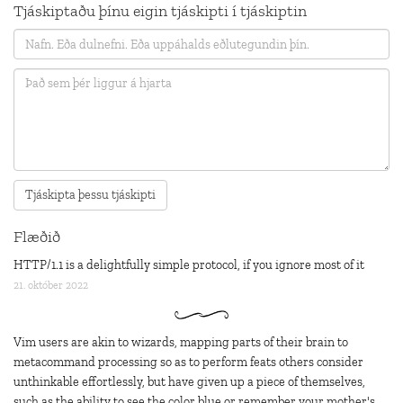
Tjáskiptaðu þínu eigin tjáskipti í tjáskiptin
Flæðið
HTTP/1.1 is a delightfully simple protocol, if you ignore most of it
21. október 2022
Vim users are akin to wizards, mapping parts of their brain to
metacommand processing so as to perform feats others consider
unthinkable effortlessly, but have given up a piece of themselves,
such as the ability to see the color blue or remember your mother's