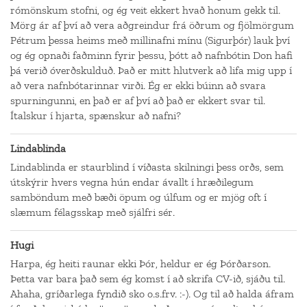
rómönskum stofni, og ég veit ekkert hvað honum gekk til.
Mörg ár af því að vera aðgreindur frá öðrum og fjölmörgum
Pétrum þessa heims með millinafni mínu (Sigurþór) lauk því
og ég opnaði faðminn fyrir þessu, þótt að nafnbótin Don hafi
þá verið óverðskulduð. Það er mitt hlutverk að lifa mig upp í
að vera nafnbótarinnar virði. Ég er ekki búinn að svara
spurningunni, en það er af því að það er ekkert svar til.
Ítalskur í hjarta, spænskur að nafni?
Lindablinda
Lindablinda er staurblind í víðasta skilningi þess orðs, sem
útskýrir hvers vegna hún endar ávallt í hræðilegum
samböndum með bæði öpum og úlfum og er mjög oft í
slæmum félagsskap með sjálfri sér.
Hugi
Harpa, ég heiti raunar ekki Þór, heldur er ég Þórðarson.
Þetta var bara það sem ég komst í að skrifa CV-ið, sjáðu til.
Ahaha, gríðarlega fyndið sko o.s.frv. :-). Og til að halda áfram