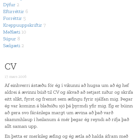
Dýfur
2
Eftirréttir
6
Forréttir
5
Kreppuuppskriftir
7
Meðlæti
10
Súpur
8
Sælgæti
2
CV
17. mars 2006
Af einhverri ástæðu fór ég í vikunni að hugsa um að ég hef
aldrei á ævinni búið til CV og ákvað að setjast niður og skrifa
eitt slíkt, fyrst og fremst sem æfingu fyrir sjálfan mig. Þegar
ég var kominn á blaðsíðu sjö þá þyrmdi yfir mig. Ég er búinn
að gera svo fáránlega margt um ævina að það varð
skammhlaup í heilanum á mér þegar ég reyndi að rifja það
allt saman upp.
En þetta er merkileg æfing og ég ætla að halda áfram með