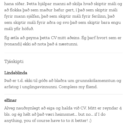
hana síðar. Þetta hjálpar manni að skilja hvað skiptir máli og
að flokka það sem maður hefur gert, í það sem skiptir máli
fyrir mann sjálfan, það sem skiptir máli fyrir ferilinn, það
sem skiptir máli fyrir aðra og svo það sem skiptir bara engu
máli yfir höfuð.
Ég ætla að geyma þetta CV mitt aðeins. Ég þarf hvort sem er
(vonandi) ekki að nota það á næstunni.
Tjáskipti
Lindablinda
Það er t.d. ekki til góðs að blaðra um grunnskólamenntun og
arfatog í unglingavinnunni. Compless my fliend.
eEinar
Alveg nauðsynlegt að eiga og halda við CV. Mitt er reyndar 4
bls. og ég hélt að það væri heimsmet... but no... if I do
anything, you of course have to to it better! ;)