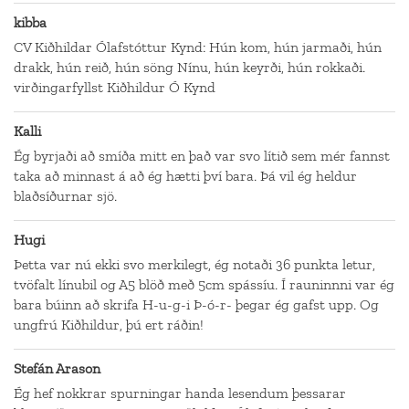
kibba
CV Kiðhildar Ólafstóttur Kynd: Hún kom, hún jarmaði, hún
drakk, hún reið, hún söng Nínu, hún keyrði, hún rokkaði.
virðingarfyllst Kiðhildur Ó Kynd
Kalli
Ég byrjaði að smíða mitt en það var svo lítið sem mér fannst
taka að minnast á að ég hætti því bara. Þá vil ég heldur
blaðsíðurnar sjö.
Hugi
Þetta var nú ekki svo merkilegt, ég notaði 36 punkta letur,
tvöfalt línubil og A5 blöð með 5cm spássíu. Í rauninnni var ég
bara búinn að skrifa H-u-g-i Þ-ó-r- þegar ég gafst upp. Og
ungfrú Kiðhildur, þú ert ráðin!
Stefán Arason
Ég hef nokkrar spurningar handa lesendum þessarar