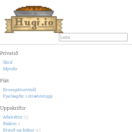
Prívatið
Skrif
Myndir
Fikt
Krossgátusvindl
Fjarlægðir í strætóstopp
Uppskriftir
Aðalréttir
53
Beikon
2
Brauð og kökur
40