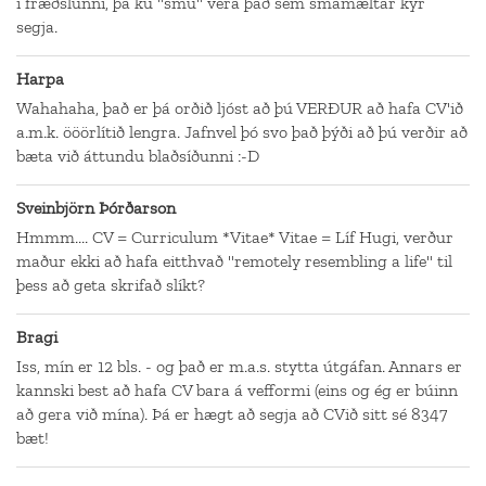
í fræðslunni, þá ku "smu" vera það sem smámæltar kýr
segja.
Harpa
Wahahaha, það er þá orðið ljóst að þú VERÐUR að hafa CV'ið
a.m.k. ööörlítið lengra. Jafnvel þó svo það þýði að þú verðir að
bæta við áttundu blaðsíðunni :-D
Sveinbjörn Þórðarson
Hmmm.... CV = Curriculum *Vitae* Vitae = Líf Hugi, verður
maður ekki að hafa eitthvað "remotely resembling a life" til
þess að geta skrifað slíkt?
Bragi
Iss, mín er 12 bls. - og það er m.a.s. stytta útgáfan. Annars er
kannski best að hafa CV bara á vefformi (eins og ég er búinn
að gera við mína). Þá er hægt að segja að CVið sitt sé 8347
bæt!