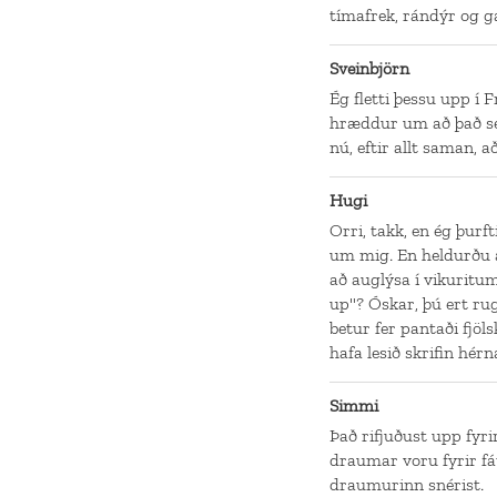
tímafrek, rándýr og g
Sveinbjörn
Ég fletti þessu upp í 
hræddur um að það sé 
nú, eftir allt saman, a
Hugi
Orri, takk, en ég þurf
um mig. En heldurðu a
að auglýsa í vikuritu
up"? Óskar, þú ert rugl
betur fer pantaði fjöls
hafa lesið skrifin hé
Simmi
Það rifjuðust upp fyr
draumar voru fyrir fá
draumurinn snérist.