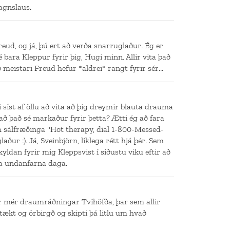
agnslaus.
Freud, og já, þú ert að verða snarruglaður. Ég er
bara Kleppur fyrir þig, Hugi minn. Allir vita það
ð meistari Freud hefur *aldrei* rangt fyrir sér...
ti síst af öllu að vita að þig dreymir blauta drauma
ð það sé markaður fyrir þetta? Ætti ég að fara
m sálfræðinga "Hot therapy, dial 1-800-Messed-
aður :). Já, Sveinbjörn, líklega rétt hjá þér. Sem
kyldan fyrir mig Kleppsvist í síðustu viku eftir að
rna undanfarna daga.
ir mér draumráðningar Tvíhöfða, þar sem allir
tækt og örbirgð og skipti þá litlu um hvað