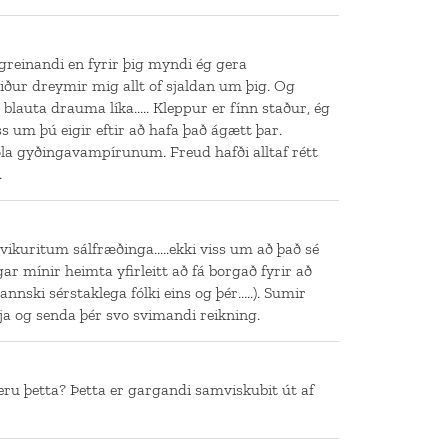
greinandi en fyrir þig myndi ég gera
ður dreymir mig allt of sjaldan um þig. Og
 blauta drauma líka..... Kleppur er fínn staður, ég
ss um þú eigir eftir að hafa það ágætt þar.
óla gyðingavampírunum. Freud hafði alltaf rétt
.
 vikuritum sálfræðinga.....ekki viss um að það sé
ar mínir heimta yfirleitt að fá borgað fyrir að
kannski sérstaklega fólki eins og þér.....). Sumir
gja og senda þér svo svimandi reikning.
eru þetta? Þetta er gargandi samviskubit út af