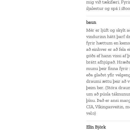
mig við tækifæri. Fyr
iljalestur og spá í iBo
baun
Mér er ljúft og skylt 
vindurinn hátt þarf d
fyrir hættum en kemst 
að einhver er að fela
góðs ef hann vissi af
brátt afhjúpað. Hræðs
munu þeir finna fyrir m
eða glaðst yfir velgen
draumi ættu þeir að v
þeim ber. (Stóra drau
um að púsla táknunum 
þínu. Það er ansi marg
CIA, Víkingasveitin, m
vel:o)
Elín Björk