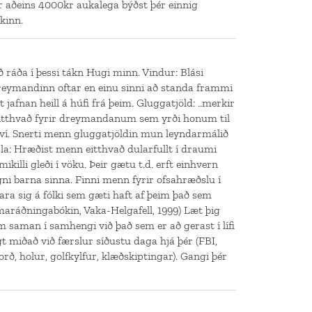
ir aðeins 4000kr aukalega býðst þér einnig
okinn.
að ráða í þessi tákn Hugi minn. Vindur: Blási
reymandinn oftar en einu sinni að standa frammi
jafnan heill á húfi frá þeim. Gluggatjöld: ..merkir
 eitthvað fyrir dreymandanum sem yrði honum til
 því. Snerti menn gluggatjöldin mun leyndarmálið
la: Hræðist menn eitthvað dularfullt í draumi
ikilli gleði í vöku. Þeir gætu t.d. erft einhvern
gni barna sinna. Finni menn fyrir ofsahræðslu í
ara sig á fólki sem gæti haft af þeim það sem
maráðningabókin, Vaka-Helgafell, 1999) Læt þig
saman í samhengi við það sem er að gerast í lífi
t miðað við færslur síðustu daga hjá þér (FBI,
orð, holur, golfkylfur, klæðskiptingar). Gangi þér