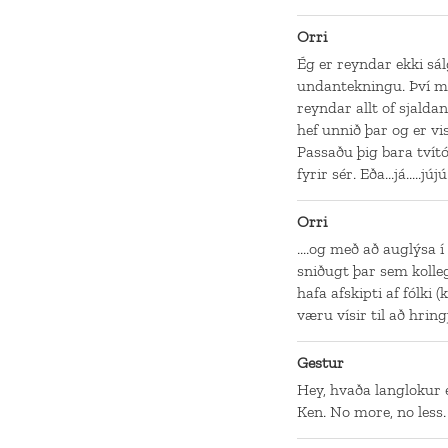
Orri
Ég er reyndar ekki sál
undantekningu. Því mi
reyndar allt of sjaldan
hef unnið þar og er vi
Passaðu þig bara tvít
fyrir sér. Eða...já.....jújú
Orri
....og með að auglýsa í
sniðugt þar sem kolleg
hafa afskipti af fólki (
væru vísir til að hrin
Gestur
Hey, hvaða langlokur 
Ken. No more, no less.