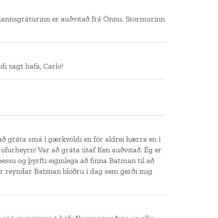
annsgráturinn er auðvitað frá Önnu. Stormurinn
di sagt hafa, Carlo!
að gráta smá í gærkvöldi en fór aldrei hærra en í
 ofurheyrn! Var að gráta útaf Ken auðvitað. Ég er
ssu og þyrfti eiginlega að finna Batman til að
r reyndar Batman blöðru í dag sem gerði mig