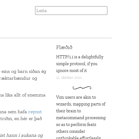
Flæðið
HTTP/1.1 is a delightfully
simple protocol, if you
ignore most of it
eins og barn síðan ég
ógræktarbændur og
21. október 2022
na líka allt of snemma
Vim users are akin to
wizards, mapping parts of
their brain to
anna sem hafa
reynst
metacommand processing
atriðin, en hér er það
so as to perform feats
others consider
ist hann í aukana og
unthinkable effortlessly,