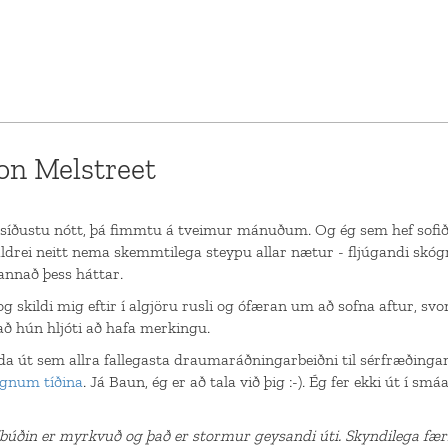
on Melstreet
síðustu nótt, þá fimmtu á tveimur mánuðum. Og ég sem hef sofið 
ldrei neitt nema skemmtilega steypu allar nætur - fljúgandi sk
annað þess háttar.
 skildi mig eftir í algjöru rusli og ófæran um að sofna aftur, svo
að hún hljóti að hafa merkingu.
a út sem allra fallegasta draumaráðningarbeiðni til sérfræðing
egnum tíðina
. Já Baun, ég er að tala við þig :-). Ég fer ekki út í smá
íbúðin er myrkvuð og það er stormur geysandi úti. Skyndilega fær