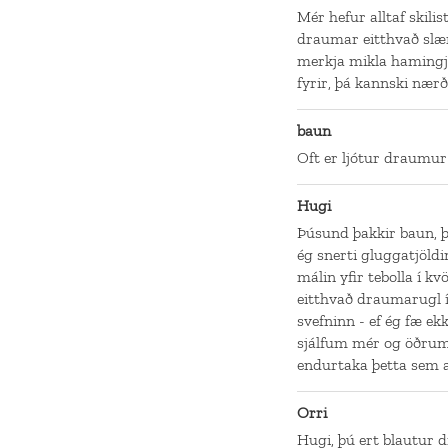
Mér hefur alltaf skil
draumar eitthvað slæ
merkja mikla hamingj
fyrir, þá kannski nærð
baun
Oft er ljótur draumur 
Hugi
Þúsund þakkir baun, þ
ég snerti gluggatjöldi
málin yfir tebolla í kvö
eitthvað draumarugl í
svefninn - ef ég fæ ek
sjálfum mér og öðrum.
endurtaka þetta sem al
Orri
Hugi, þú ert blautur 