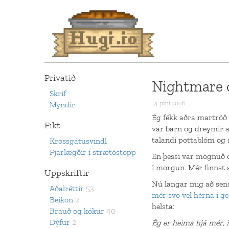
Prívatið
Nightmare 
Skrif
Myndir
14. júní 2006
Ég fékk aðra martröð 
Fikt
var barn og dreymir a
talandi pottablóm og 
Krossgátusvindl
Fjarlægðir í strætóstopp
En þessi var mögnuð og
í morgun. Mér finnst 
Uppskriftir
Nú langar mig að send
Aðalréttir
53
mér svo vel hérna í g
Beikon
2
helsta:
Brauð og kökur
40
Dýfur
2
Ég er heima hjá mér, 