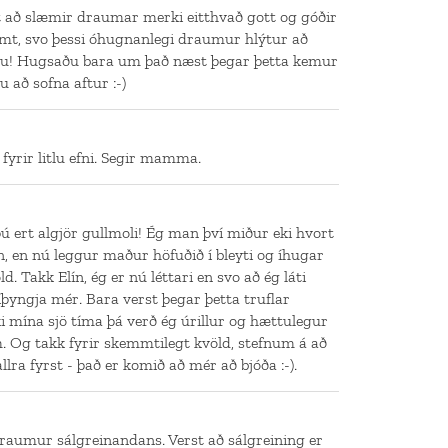
ist að slæmir draumar merki eitthvað gott og góðir
mt, svo þessi óhugnanlegi draumur hlýtur að
u! Hugsaðu bara um það næst þegar þetta kemur
u að sofna aftur :-)
fyrir litlu efni. Segir mamma.
ú ert algjör gullmoli! Ég man því miður eki hvort
n, en nú leggur maður höfuðið í bleyti og íhugar
ld. Takk Elín, ég er nú léttari en svo að ég láti
þyngja mér. Bara verst þegar þetta truflar
ki mína sjö tíma þá verð ég úrillur og hættulegur
 Og takk fyrir skemmtilegt kvöld, stefnum á að
lra fyrst - það er komið að mér að bjóða :-).
draumur sálgreinandans. Verst að sálgreining er