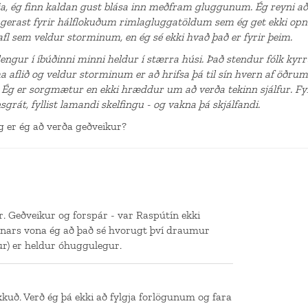
a, ég finn kaldan gust blása inn meðfram gluggunum. Ég reyni að lí
 gerast fyrir hálflokuðum rimlagluggatöldum sem ég get ekki opn
fl sem veldur storminum, en ég sé ekki hvað það er fyrir þeim.
lengur í íbúðinni minni heldur í stærra húsi. Það stendur fólk kyrr
a aflið og veldur storminum er að hrifsa þá til sín hvern af öðrum,
Ég er sorgmætur en ekki hræddur um að verða tekinn sjálfur. Fyrr
rát, fyllist lamandi skelfingu - og vakna þá skjálfandi.
g er ég að verða geðveikur?
r. Geðveikur og forspár - var Raspútín ekki
nnars vona ég að það sé hvorugt því draumur
ur) er heldur óhuggulegur.
kkuð. Verð ég þá ekki að fylgja forlögunum og fara