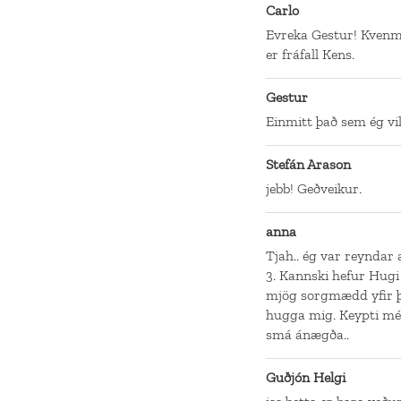
Carlo
Evreka Gestur! Kvenm
er fráfall Kens.
Gestur
Einmitt það sem ég vil
Stefán Arason
jebb! Geðveikur.
anna
Tjah.. ég var reyndar 
3. Kannski hefur Hugi
mjög sorgmædd yfir þe
hugga mig. Keypti mé
smá ánægða..
Guðjón Helgi