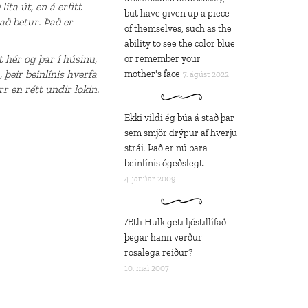
ta út, en á erfitt
but have given up a piece
að betur. Það er
of themselves, such as the
ability to see the color blue
t hér og þar í húsinu,
or remember your
 þeir beinlínis hverfa
mother's face
7. ágúst 2022
 en rétt undir lokin.
Ekki vildi ég búa á stað þar
sem smjör drýpur af hverju
strái. Það er nú bara
beinlínis ógeðslegt.
4. janúar 2009
Ætli Hulk geti ljóstillífað
þegar hann verður
rosalega reiður?
10. maí 2007