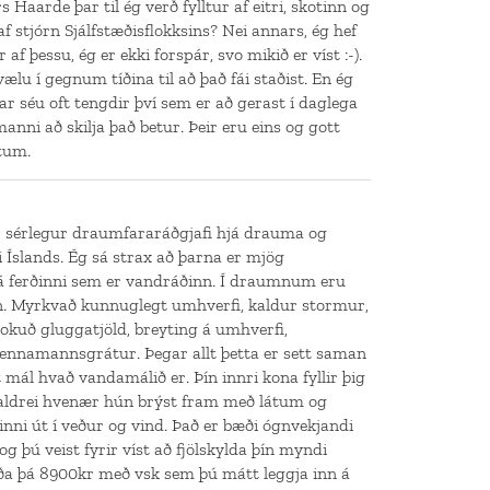
 Haarde þar til ég verð fylltur af eitri, skotinn og
af stjórn Sjálfstæðisflokksins? Nei annars, ég hef
f þessu, ég er ekki forspár, svo mikið er víst :-).
vælu í gegnum tíðina til að það fái staðist. En ég
r séu oft tengdir því sem er að gerast í daglega
manni að skilja það betur. Þeir eru eins og gott
tum.
 er sérlegur draumfararáðgjafi hjá drauma og
 Íslands. Ég sá strax að þarna er mjög
 ferðinni sem er vandráðinn. Í draumnum eru
n. Myrkvað kunnuglegt umhverfi, kaldur stormur,
lokuð gluggatjöld, breyting á umhverfi,
vennamannsgrátur. Þegar allt þetta er sett saman
 mál hvað vandamálið er. Þín innri kona fyllir þig
t aldrei hvenær hún brýst fram með látum og
nni út í veður og vind. Það er bæði ógnvekjandi
og þú veist fyrir víst að fjölskylda þín myndi
rða þá 8900kr með vsk sem þú mátt leggja inn á