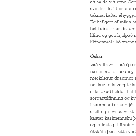
að halda við konu Geirs
svo drekkt í tjörninni 
takmarkaðar áhyggjur a
Ég hef gert of mikla þ
held að sterkir drauma
lífinu og geti hjálpað 
líkingamál í bókmenn
Óskar
Það vill svo til að ég
næturbrölts ráðuneyti
merkilegur draumur á
nokkur mikilvæg teik
ekki lokuð heldur hálf
sorgartilfinning og k
í samhengi er augljóst
skelfingu því þú veis
kastar karlmennsku þi
og kuldaleg tilfinning 
útskúfa þér. Þetta ve