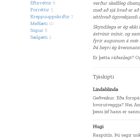
Eftirréttir
6
verður skelfileg óhemj
Forréttir
5
með að sjá hvað er að
Kreppuuppskriftir
7
eitthvað ógnvekjandi a
Meðlæti
10
Skyndilega er ég ekki 
Súpur
8
ástvinir mínir, og sam
Sælgæti
2
fyrir augunum á mér. 
Þá heyri ég kvenmannsg
Er þetta ráðanlegt? O
Tjáskipti
Lindablinda
Geðveikur. Eða forspá
hvorutveggja? Nei. A
þessi (ef hann er sann
Hugi
Raspútín. Þú segir no