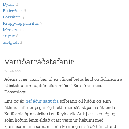
Dýfur
2
Eftirréttir
6
Forréttir
5
Kreppuuppskriftir
7
Meðlæti
10
Súpur
8
Sælgæti
2
Varúðarráðstafanir
24. júlí 2006
Aðeins tvær vikur þar til ég yfirgef þetta land og fjölmenni á
ráðstefnu um hugbúnaðarsmíðar í San Francisco.
Dásamlegt.
Eins og ég
hef áður sagt frá
sólbrann öll húðin og einn
útlimur af mér þegar ég hætti mér síðast þarna út, enda
Kalifornía ögn sólríkari en Reykjavík. Auk þess sem ég og
sólin höfum lengi eldað grátt vetni úr helíumi með
kjarnasamruna saman - mín kenning er sú að hún öfundi