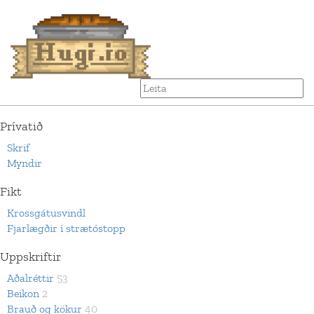
Prívatið
Skrif
Myndir
Fikt
Krossgátusvindl
Fjarlægðir í strætóstopp
Uppskriftir
Aðalréttir
53
Beikon
2
Brauð og kökur
40