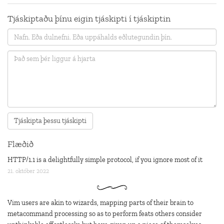
Tjáskiptaðu þínu eigin tjáskipti í tjáskiptin
Flæðið
HTTP/1.1 is a delightfully simple protocol, if you ignore most of it
21. október 2022
Vim users are akin to wizards, mapping parts of their brain to
metacommand processing so as to perform feats others consider