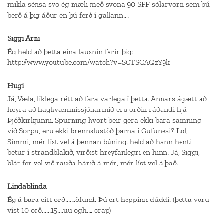
mikla sénsa svo ég mæli með svona 90 SPF sólarvörn sem þú
berð á þig áður en þú ferð í gallann....
Siggi Árni
Ég held að þetta eina lausnin fyrir þig:
http://www.youtube.com/watch?v=SCTSCAQzY9k
Hugi
Já, Væla, líklega rétt að fara varlega í þetta. Annars ágætt að
heyra að hagkvæmnissjónarmið eru orðin ráðandi hjá
Þjóðkirkjunni. Spurning hvort þeir gera ekki bara samning
við Sorpu, eru ekki brennslustöð þarna í Gufunesi? Lol,
Simmi, mér líst vel á þennan búning. held að hann henti
betur í strandblakið, virðist hreyfanlegri en hinn. Já, Siggi,
blár fer vel við rauða hárið á mér, mér líst vel á það.
Lindablinda
Ég á bara eitt orð.......öfund. Þú ert heppinn dúddi. (þetta voru
víst 10 orð......15....uu ogh.... crap)