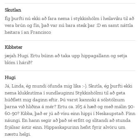
Skutlan
Ég þurfti nú ekki að fara nema í stykkishólm í heilaviku til að
vera brún og fín, það var nú bara steik þar :D en samt náttla
heitara í an Francisco
Kibbster
jæjah Hugi. Ertu búinn að taka upp hippagallann og setja
blóm í hárið?
Hugi
Já, Linda, ég mundi öfunda mig líka :-). Skutla, ég þurfti ekki
nema klukkutíma í sundlauginni Stykkishólmi til að geta
húðflett mig daginn eftir. Þú varst kannski á sólstólnum
þarna við hliðina á mér? Ertu ca. 165 á hæð og með málin 90-
60-90? Kibba, það er jú að vísu einn hippi í Neskaupstað. Fínn
náungi. En hann segir að það sé erfitt og slítandi að stunda
frjálsar ástir einn. Hippaskapurinn hefst fyrir alvöru um
næstu helgi.