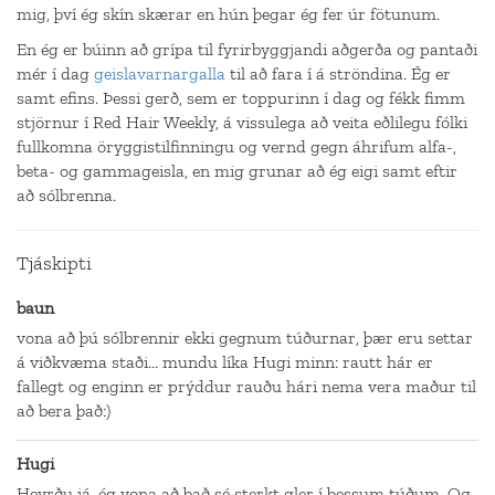
mig, því ég skín skærar en hún þegar ég fer úr fötunum.
En ég er búinn að grípa til fyrirbyggjandi aðgerða og pantaði
mér í dag
geislavarnargalla
til að fara í á ströndina. Ég er
samt efins. Þessi gerð, sem er toppurinn í dag og fékk fimm
stjörnur í Red Hair Weekly, á vissulega að veita eðlilegu fólki
fullkomna öryggistilfinningu og vernd gegn áhrifum alfa-,
beta- og gammageisla, en mig grunar að ég eigi samt eftir
að sólbrenna.
Tjáskipti
baun
vona að þú sólbrennir ekki gegnum túðurnar, þær eru settar
á viðkvæma staði... mundu líka Hugi minn: rautt hár er
fallegt og enginn er prýddur rauðu hári nema vera maður til
að bera það:)
Hugi
Heyrðu já, ég vona að það sé sterkt gler í þessum túðum. Og