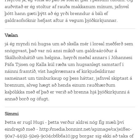
auðvitað er ég stoltur af rauða makkanum mínum, jafnvel
þótt hann gæti þýtt að ég yrði brenndur á báli ef
galdraofsóknir hefjast aftur á vegum þjóðkirkjunnar.
Vælan
já ég myndi nú hugsa um að skella mér í loreal meðferð sem
snöggvast, það var nú ansi mikið um galdraáróður á
Skálholtshátíð um helgina.. heyrði meðal annars í Jóhannesi
Páfa Tjisen og Kalla kúl ræða um hugsanlegt samstarf í
náinni framtíð, víst hagkvæmara ef kirkjudeildirnar
sameinast um timburkaup og þess háttar, jafnvel skiptast á
brennum, alveg hægt að henda einum rauðhærðum
kaþólikka með ef það er verið að brenna hjá þjóðkirkjunni á
annað borð og öfugt.
Simmi
Þetta er rugl Hugi - þetta verður aldrei nóg Ég mæli því
eindregið með - http://media.bonnint.net/apimage/ca3e18ec-
90a7-4492-92e9-9c04cb6b6a10.jpg borgar sig ekki að taka of