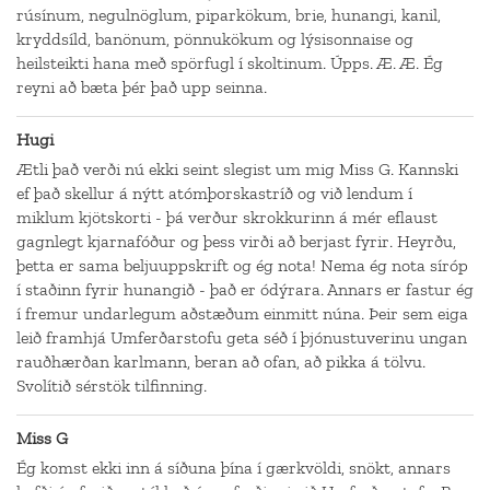
rúsínum, negulnöglum, piparkökum, brie, hunangi, kanil,
kryddsíld, banönum, pönnukökum og lýsisonnaise og
heilsteikti hana með spörfugl í skoltinum. Úpps. Æ. Æ. Ég
reyni að bæta þér það upp seinna.
Hugi
Ætli það verði nú ekki seint slegist um mig Miss G. Kannski
ef það skellur á nýtt atómþorskastríð og við lendum í
miklum kjötskorti - þá verður skrokkurinn á mér eflaust
gagnlegt kjarnafóður og þess virði að berjast fyrir. Heyrðu,
þetta er sama beljuuppskrift og ég nota! Nema ég nota síróp
í staðinn fyrir hunangið - það er ódýrara. Annars er fastur ég
í fremur undarlegum aðstæðum einmitt núna. Þeir sem eiga
leið framhjá Umferðarstofu geta séð í þjónustuverinu ungan
rauðhærðan karlmann, beran að ofan, að pikka á tölvu.
Svolítið sérstök tilfinning.
Miss G
Ég komst ekki inn á síðuna þína í gærkvöldi, snökt, annars