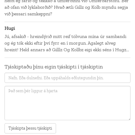
hefði ég farið og tékkað á umferðinni við Umferðarstofu. Ber
að ofan við lyklaborðið? Hvað ætli Gillz og Kolb myndu segja
við þessari samkeppni?
Hugi
Jú, afsakið - hreindýrið mitt reif tölvuna mína úr sambandi
og ég tók ekki eftir því fyrr en í morgun. Agalegt alveg
hreint! Held annars að Gilllz Og Kollbz eigi ekki séns í Hugz...
Tjáskiptaðu þínu eigin tjáskipti í tjáskiptin