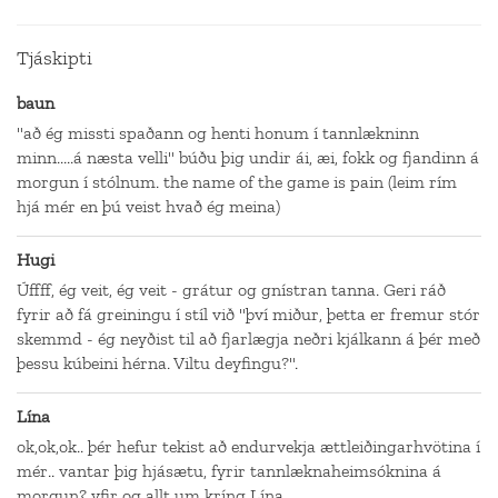
Tjáskipti
baun
"að ég missti spaðann og henti honum í tannlækninn
minn.....á næsta velli" búðu þig undir ái, æi, fokk og fjandinn á
morgun í stólnum. the name of the game is pain (leim rím
hjá mér en þú veist hvað ég meina)
Hugi
Úffff, ég veit, ég veit - grátur og gnístran tanna. Geri ráð
fyrir að fá greiningu í stíl við "því miður, þetta er fremur stór
skemmd - ég neyðist til að fjarlægja neðri kjálkann á þér með
þessu kúbeini hérna. Viltu deyfingu?".
Lína
ok,ok,ok.. þér hefur tekist að endurvekja ættleiðingarhvötina í
mér.. vantar þig hjásætu, fyrir tannlæknaheimsóknina á
morgun? yfir og allt um kríng Lína