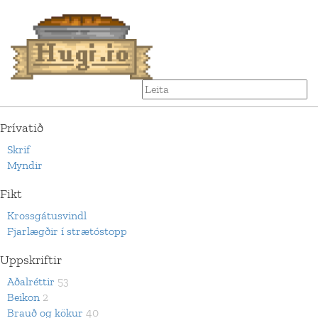
Prívatið
Skrif
Myndir
Fikt
Krossgátusvindl
Fjarlægðir í strætóstopp
Uppskriftir
Aðalréttir
53
Beikon
2
Brauð og kökur
40