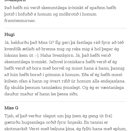
Það hefði nú verið skemmtilega írónískt ef spaðinn hefði
þotið í höfuðið á honum og mölbrotið í honum
framtennurnar.
Hugi
Já, heldurðu það Miss G? Ég geri þá fastlega ráð fyrir að téð
kvenfólk ætlaði að brenna mig og reka mig á hol þegar ég
loksins kem út :-). Haha Sveinbjörn. Já, það hefði verið
skemmtilega íronískt. Jafnvel íronískara hefði verið ef ég
hefði verið að bora með borvél og misst hana á hann, þannig
að hún hefði borað í góminn á honum. Eða ef ég hefði misst
kúbein ofan á hann og óvart rifið úr honum alla endajaxlana.
Ég skulda þessum tannlækni ýmislegt. Og ég er væntanlega
dauður maður ef hann les þessa síðu.
Miss G
Tjah, ef það verður slegist um þig (sem ég geng út frá)
gætirðu hugsanlega orðið fyrir hnjaski. En tannsi er
skotmarkið. Verst með beljuna þína, ég fyllti hana með eplum,