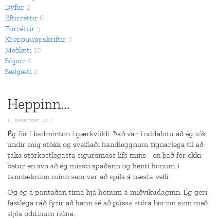
Dýfur
2
Eftirréttir
6
Forréttir
5
Kreppuuppskriftir
7
Meðlæti
10
Súpur
8
Sælgæti
2
Heppinn...
11. desember 2007
Ég fór í badminton í gærkvöldi. Það var í oddalotu að ég tók
undir mig stökk og sveiflaði handleggnum tignarlega til að
taka stórkostlegasta sigursmass lífs míns - en það fór ekki
betur en svo að ég missti spaðann og henti honum í
tannlækninn minn sem var að spila á næsta velli.
Og ég á pantaðan tíma hjá honum á miðvikudaginn. Ég geri
fastlega ráð fyrir að hann sé að pússa stóra borinn sinn með
sljóa oddinum núna.