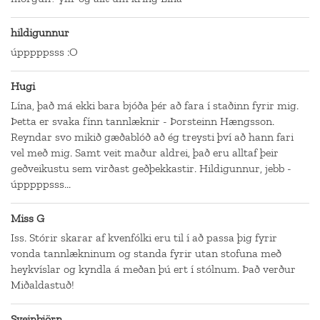
hildigunnur
úpppppsss :O
Hugi
Lína, það má ekki bara bjóða þér að fara í staðinn fyrir mig.
Þetta er svaka fínn tannlæknir - Þorsteinn Hængsson.
Reyndar svo mikið gæðablóð að ég treysti því að hann fari
vel með mig. Samt veit maður aldrei, það eru alltaf þeir
geðveikustu sem virðast geðþekkastir. Hildigunnur, jebb -
úpppppsss...
Miss G
Iss. Stórir skarar af kvenfólki eru til í að passa þig fyrir
vonda tannlækninum og standa fyrir utan stofuna með
heykvíslar og kyndla á meðan þú ert í stólnum. Það verður
Miðaldastuð!
Sveinbjörn