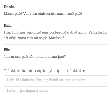
Daníel
Missa það? Var hún einhverntímann með það?
Kalli
Hún hljómar pínulítið eins og fegurðardrottning. Prófaðirðu
að biðja hana um að segja Matlock?
Elín
Jah missa það eða loksins finna það?
Tjáskiptaðu þínu eigin tjáskipti í tjáskiptin