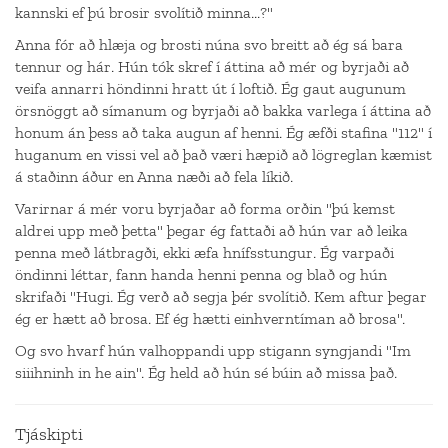
kannski ef þú brosir svolítið minna...?"
Anna fór að hlæja og brosti núna svo breitt að ég sá bara
tennur og hár. Hún tók skref í áttina að mér og byrjaði að
veifa annarri höndinni hratt út í loftið. Ég gaut augunum
örsnöggt að símanum og byrjaði að bakka varlega í áttina að
honum án þess að taka augun af henni. Ég æfði stafina "112" í
huganum en vissi vel að það væri hæpið að lögreglan kæmist
á staðinn áður en Anna næði að fela líkið.
Varirnar á mér voru byrjaðar að forma orðin "þú kemst
aldrei upp með þetta" þegar ég fattaði að hún var að leika
penna með látbragði, ekki æfa hnífsstungur. Ég varpaði
öndinni léttar, fann handa henni penna og blað og hún
skrifaði "Hugi. Ég verð að segja þér svolítið. Kem aftur þegar
ég er hætt að brosa. Ef ég hætti einhverntíman að brosa".
Og svo hvarf hún valhoppandi upp stigann syngjandi "Im
siiihninh in he ain". Ég held að hún sé búin að missa það.
Tjáskipti