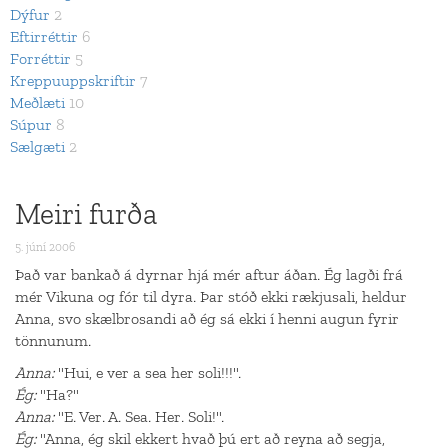
Dýfur
2
Eftirréttir
6
Forréttir
5
Kreppuuppskriftir
7
Meðlæti
10
Súpur
8
Sælgæti
2
Meiri furða
5. júní 2006
Það var bankað á dyrnar hjá mér aftur áðan. Ég lagði frá
mér Vikuna og fór til dyra. Þar stóð ekki rækjusali, heldur
Anna, svo skælbrosandi að ég sá ekki í henni augun fyrir
tönnunum.
Anna:
"Hui, e ver a sea her soli!!!".
Ég:
"Ha?"
Anna:
"E. Ver. A. Sea. Her. Soli!".
Ég:
"Anna, ég skil ekkert hvað þú ert að reyna að segja,