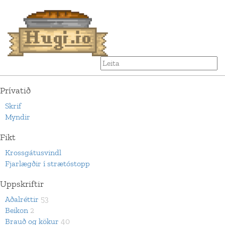
Prívatið
Skrif
Myndir
Fikt
Krossgátusvindl
Fjarlægðir í strætóstopp
Uppskriftir
Aðalréttir
53
Beikon
2
Brauð og kökur
40