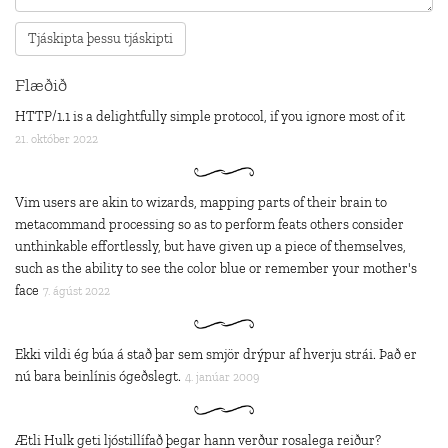
Flæðið
HTTP/1.1 is a delightfully simple protocol, if you ignore most of it
21. október 2022
Vim users are akin to wizards, mapping parts of their brain to
metacommand processing so as to perform feats others consider
unthinkable effortlessly, but have given up a piece of themselves,
such as the ability to see the color blue or remember your mother's
face
7. ágúst 2022
Ekki vildi ég búa á stað þar sem smjör drýpur af hverju strái. Það er
nú bara beinlínis ógeðslegt.
4. janúar 2009
Ætli Hulk geti ljóstillífað þegar hann verður rosalega reiður?