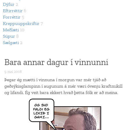
Dýfur
2
Eftirréttir
6
Forréttir
5
Kreppuuppskriftir
7
Meðlæti
10
Súpur
8
Sælgæti
2
Bara annar dagur í vinnunni
9. maí 2008
Þegar ég mætti í vinnuna í morgun var mér tjáð að
geðsýkisglampinn í augunum á mér væri óvenju kraftmikill
og lifandi. Ég veit bara ekkert hvað þetta fólk er að meina.