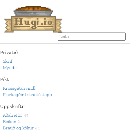
Prívatið
Skrif
Myndir
Fikt
Krossgátusvindl
Fjarlægðir í strætóstopp
Uppskriftir
Aðalréttir
53
Beikon
2
Brauð og kökur
40