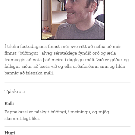
Í tilefni föstudagsins finnst mér svo rétt að nefna að mér
finnst "búðingur" alveg sérstaklega fyndið orð og ætla
framvegis að nota það meira í daglegu máli. Það er góður og
fallegur siður að bæta við og efla orðaforðann sinn og hlúa
þannig að íslensku máli.
Tjáskipti
Kalli
Pappakassi er náskylt búðingi, í meiningu, og mjög
skemmtilegt líka.
Hugi