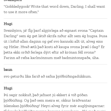
"Gobbledygook! Write that word down, Darling, I shall want
to use it more often."
Hugi
Sveinbjörn, já! Ég þarf algjörlega að eignast svona "Captain
Darling" sem ég get látið skrifa niður allt sem ég hugsa. Þusa
út í loftið allan daginn og gef svo kannski allt út, alveg eins
og Hitler. Hvað ætli það kosti að kaupa svona þræl í dag? Er
þetta ekki orðið ferlega dýrt eftir að krónan féll svona?
Farinn að refsa karlmönnum með badmintonspaða, úha.
baun
svo geturðu líka farið að safna þjóðbúðingadúkkum.
Hugi
Þú segir nokkuð, það jafnast jú ekkert á við góðan
þjóðbúðing. Og það sem meira er, okkur bráðvantar
íslenskan þjóðbúðing! Heyri alveg fyrir mér auglýsingarnar: