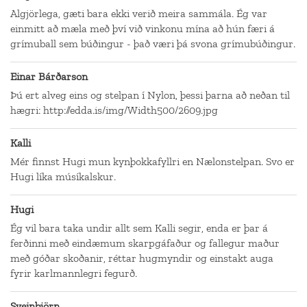
Algjörlega, gæti bara ekki verið meira sammála. Ég var
einmitt að mæla með því við vinkonu mína að hún færi á
grímuball sem búðingur - það væri þá svona grímubúðingur.
Einar Bárðarson
Þú ert alveg eins og stelpan í Nylon, þessi þarna að neðan til
hægri: http://edda.is/img/Width500/2609.jpg
Kalli
Mér finnst Hugi mun kynþokkafyllri en Nælonstelpan. Svo er
Hugi líka músíkalskur.
Hugi
Ég vil bara taka undir allt sem Kalli segir, enda er þar á
ferðinni með eindæmum skarpgáfaður og fallegur maður
með góðar skoðanir, réttar hugmyndir og einstakt auga
fyrir karlmannlegri fegurð.
Sveinbjörn