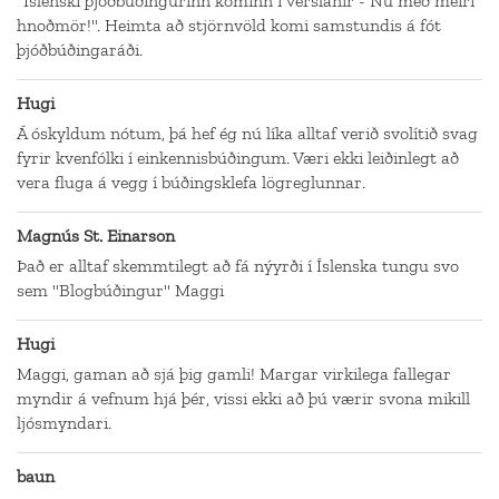
"Íslenski þjóðbúðingurinn kominn í verslanir - Nú með meiri
hnoðmör!". Heimta að stjörnvöld komi samstundis á fót
þjóðbúðingaráði.
Hugi
Á óskyldum nótum, þá hef ég nú líka alltaf verið svolítið svag
fyrir kvenfólki í einkennisbúðingum. Væri ekki leiðinlegt að
vera fluga á vegg í búðingsklefa lögreglunnar.
Magnús St. Einarson
Það er alltaf skemmtilegt að fá nýyrði í Íslenska tungu svo
sem "Blogbúðingur" Maggi
Hugi
Maggi, gaman að sjá þig gamli! Margar virkilega fallegar
myndir á vefnum hjá þér, vissi ekki að þú værir svona mikill
ljósmyndari.
baun