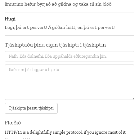
limurinn hefur byrjað að gildna og taka til sín blóð.
Hugi
Logi, þú ert pervert! Á góðan hátt, en þú ert pervert!
Tjáskiptaðu þínu eigin tjáskipti í tjáskiptin
Flæðið
HTTP/1.1 is a delightfully simple protocol, if you ignore most of it