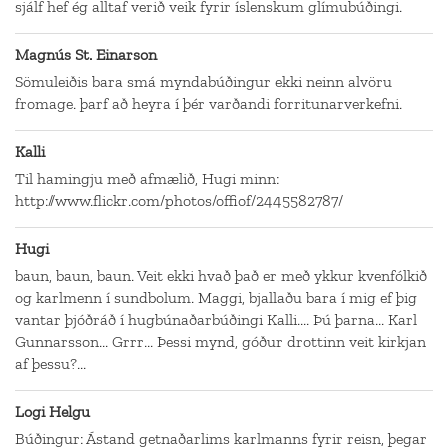
sjálf hef ég alltaf verið veik fyrir íslenskum glímubúðingi.
Magnús St. Einarson
Sömuleiðis bara smá myndabúðingur ekki neinn alvöru
fromage. þarf að heyra í þér varðandi forritunarverkefni.
Kalli
Til hamingju með afmælið, Hugi minn:
http://www.flickr.com/photos/offiof/2445582787/
Hugi
baun, baun, baun. Veit ekki hvað það er með ykkur kvenfólkið
og karlmenn í sundbolum. Maggi, bjallaðu bara í mig ef þig
vantar þjóðráð í hugbúnaðarbúðingi Kalli.... Þú þarna... Karl
Gunnarsson... Grrr... Þessi mynd, góður drottinn veit kirkjan
af þessu?...
Logi Helgu
Búðingur: Ástand getnaðarlims karlmanns fyrir reisn, þegar