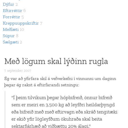
Dýfur
2
Eftirréttir
6
Forréttir
5
Kreppuuppskriftir
7
Meðlæti
10
Súpur
8
Sælgæti
2
Með lögum skal lýðinn rugla
7. september 2007
Ég var að yfirfara skil á vefverkefni í vinnunni um daginn
þegar ég rakst á eftirfarandi setningu:
"Í þeim tilvikum þegar hópbifreið, önnur bifreið
sem er meiri en 3.500 kg að leyfðri heildarþyngd
eða bifreið með með eftirvagn eða skráð tengitæki
er ekið yfir lögleyfðum ökuhraða skal beita
sektarfjárhæð að viðbættu 20% álagi."