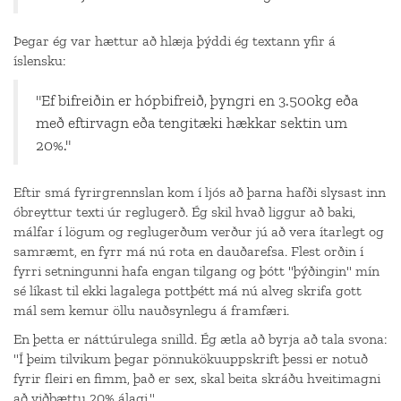
Þegar ég var hættur að hlæja þýddi ég textann yfir á
íslensku:
"Ef bifreiðin er hópbifreið, þyngri en 3.500kg eða
með eftirvagn eða tengitæki hækkar sektin um
20%."
Eftir smá fyrirgrennslan kom í ljós að þarna hafði slysast inn
óbreyttur texti úr reglugerð. Ég skil hvað liggur að baki,
málfar í lögum og reglugerðum verður jú að vera ítarlegt og
samræmt, en fyrr má nú rota en dauðarefsa. Flest orðin í
fyrri setningunni hafa engan tilgang og þótt "þýðingin" mín
sé líkast til ekki lagalega pottþétt má nú alveg skrifa gott
mál sem kemur öllu nauðsynlegu á framfæri.
En þetta er náttúrulega snilld. Ég ætla að byrja að tala svona:
"Í þeim tilvikum þegar pönnukökuuppskrift þessi er notuð
fyrir fleiri en fimm, það er sex, skal beita skráðu hveitimagni
að viðbættu 20% álagi."