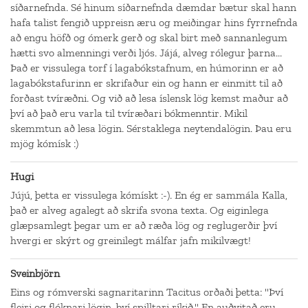
síðarnefnda. Sé hinum síðarnefnda dæmdar bætur skal hann
hafa talist fengið uppreisn æru og meiðingar hins fyrrnefnda
að engu höfð og ómerk gerð og skal birt með sannanlegum
hætti svo almenningi verði ljós. Jájá, alveg rólegur þarna...
Það er vissulega torf í lagabókstafnum, en húmorinn er að
lagabókstafurinn er skrifaður ein og hann er einmitt til að
forðast tvíræðni. Og við að lesa íslensk lög kemst maður að
því að það eru varla til tvíræðari bókmenntir. Mikil
skemmtun að lesa lögin. Sérstaklega neytendalögin. Þau eru
mjög kómísk :)
Hugi
Jújú, þetta er vissulega kómískt :-). En ég er sammála Kalla,
það er alveg agalegt að skrifa svona texta. Og eiginlega
glæpsamlegt þegar um er að ræða lög og reglugerðir því
hvergi er skýrt og greinilegt málfar jafn mikilvægt!
Sveinbjörn
Eins og rómverski sagnaritarinn Tacitus orðaði þetta: "Því
fleiri og flóknari lögin, því spilltari ríkið." En auðvitað eru