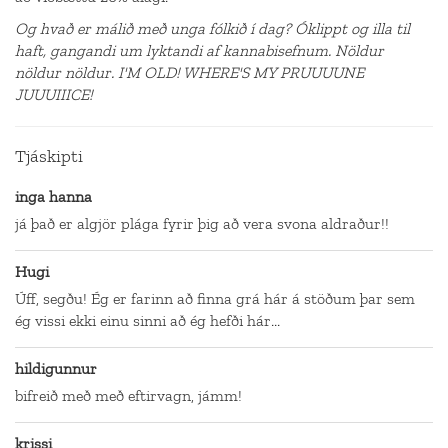
Og hvað er málið með unga fólkið í dag? Óklippt og illa til
haft, gangandi um lyktandi af kannabisefnum. Nöldur
nöldur nöldur. I'M OLD! WHERE'S MY PRUUUUNE
JUUUIIICE!
Tjáskipti
inga hanna
já það er algjör plága fyrir þig að vera svona aldraður!!
Hugi
Úff, segðu! Ég er farinn að finna grá hár á stöðum þar sem
ég vissi ekki einu sinni að ég hefði hár...
hildigunnur
bifreið með með eftirvagn, jámm!
krissi