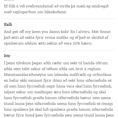
Ef fólk á við svefnvandamál að stríða þá mæli ég eindregið
með reglugerðum um bílaskoðanir.
Kalli
And get off my lawn you damn kids! En í alvöru. Mér finnst
það ætti að sekta fyrir svona málfar og ef það er skrifað af
opinberum aðilum ætti sektin að vera 20% hærri.
Þór
Í þeim tilvikum þegar aðili ræðir um sekt til handa öðrum
aðila sem telst sekur af téðum aðila um brot á reglum
Menntamálaráðuneytis um íslenska málfræði og orðnotkun
en hefur ekki sannast fyrir dómi að sekt hins síðarnefnda sé
öll sem hinn fyrrnefndi segir hana vera skal hinn fyrrnefndi,
teljast sekur um meiðingar æru hins síðarnefnda og skal
hinn fyrrnefndi greiða hinum síðarnefnda bætur sem nema
tíund launa þess síðarnefnda nema hinn fyrrnefndi sé ómagi
hins opinbera þá skal hið opinbera greiða hinum síðarnefnda
bætur fyrir hönd þess fyrrnefnda sem nema tíund launa þess