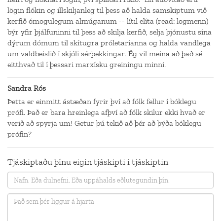
lögin flókin og illskiljanleg til þess að halda samskiptum við
kerfið ómögulegum almúganum -- lítil elíta (read: lögmenn)
býr yfir þjálfuninni til þess að skilja kerfið, selja þjónustu sína
dýrum dómum til skítugra próletaríanna og halda vandlega
um valdbeislið í skjóli sérþekkingar. Ég vil meina að það sé
eitthvað til í þessari marxísku greiningu minni.
Sandra Rós
Þetta er einmitt ástæðan fyrir því að fólk fellur í bóklegu
prófi. Það er bara hreinlega afþví að fólk skilur ekki hvað er
verið að spyrja um! Getur þú tekið að þér að þýða bóklegu
prófin?
Tjáskiptaðu þínu eigin tjáskipti í tjáskiptin