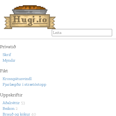
Prívatið
Skrif
Myndir
Fikt
Krossgátusvindl
Fjarlægðir í strætóstopp
Uppskriftir
Aðalréttir
53
Beikon
2
Brauð og kökur
40