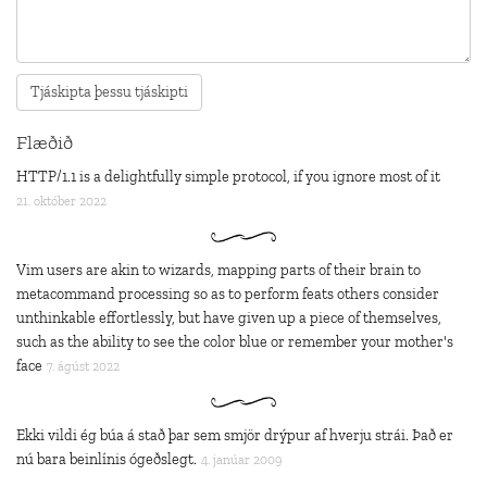
Flæðið
HTTP/1.1 is a delightfully simple protocol, if you ignore most of it
21. október 2022
Vim users are akin to wizards, mapping parts of their brain to
metacommand processing so as to perform feats others consider
unthinkable effortlessly, but have given up a piece of themselves,
such as the ability to see the color blue or remember your mother's
face
7. ágúst 2022
Ekki vildi ég búa á stað þar sem smjör drýpur af hverju strái. Það er
nú bara beinlínis ógeðslegt.
4. janúar 2009