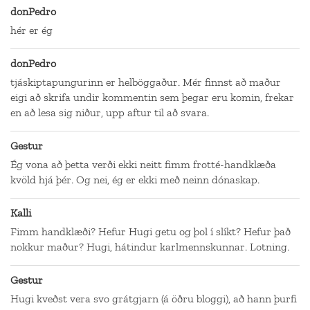
donPedro
hér er ég
donPedro
tjáskiptapungurinn er helböggaður. Mér finnst að maður
eigi að skrifa undir kommentin sem þegar eru komin, frekar
en að lesa sig niður, upp aftur til að svara.
Gestur
Ég vona að þetta verði ekki neitt fimm frotté-handklæða
kvöld hjá þér. Og nei, ég er ekki með neinn dónaskap.
Kalli
Fimm handklæði? Hefur Hugi getu og þol í slíkt? Hefur það
nokkur maður? Hugi, hátindur karlmennskunnar. Lotning.
Gestur
Hugi kveðst vera svo grátgjarn (á öðru bloggi), að hann þurfi