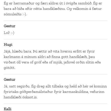
Ég er herramaður og færi aldrei út í óvígða sambúð. Ég er
bara að bíða eftir rétta handklæðinu. Og velkomin á fætur
sömuleiðis :-).
Gestur
Lol! :-)
Hugi
Jájá, hlæðu bara. Þú ættir að vita hversu erfitt er fyrir
karlmann á mínum aldri að finna gott handklæði, þau
virðast öll vera of gróf eða of mjúk, jafnvel orðin slitin eða
götótt.
Gestur
Já, satt segirðu. Ég dreg allt tilbaka og held að hér sé kominn
fyrirtaks góðgerðamálstaður fyrir karmaskuldina, vefurinn
handklæði óskast.is.
Kalli