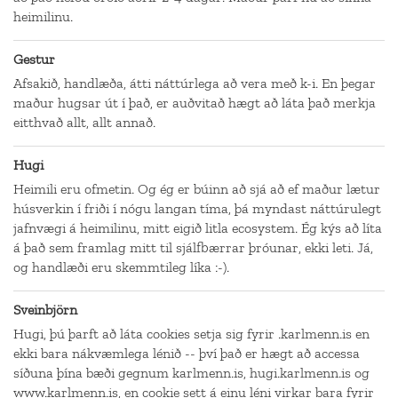
heimilinu.
Gestur
Afsakið, handlæða, átti náttúrlega að vera með k-i. En þegar
maður hugsar út í það, er auðvitað hægt að láta það merkja
eitthvað allt, allt annað.
Hugi
Heimili eru ofmetin. Og ég er búinn að sjá að ef maður lætur
húsverkin í friði í nógu langan tíma, þá myndast náttúrulegt
jafnvægi á heimilinu, mitt eigið litla ecosystem. Ég kýs að líta
á það sem framlag mitt til sjálfbærrar þróunar, ekki leti. Já,
og handlæði eru skemmtileg líka :-).
Sveinbjörn
Hugi, þú þarft að láta cookies setja sig fyrir .karlmenn.is en
ekki bara nákvæmlega lénið -- því það er hægt að accessa
síðuna þína bæði gegnum karlmenn.is, hugi.karlmenn.is og
www.karlmenn.is, en cookie sett á einu léni virkar bara fyrir