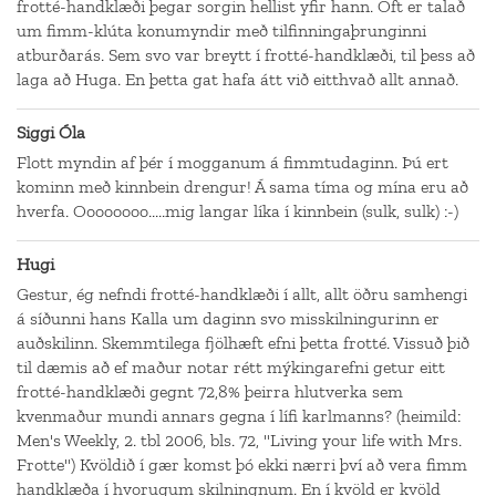
frotté-handklæði þegar sorgin hellist yfir hann. Oft er talað
um fimm-klúta konumyndir með tilfinningaþrunginni
atburðarás. Sem svo var breytt í frotté-handklæði, til þess að
laga að Huga. En þetta gat hafa átt við eitthvað allt annað.
Siggi Óla
Flott myndin af þér í mogganum á fimmtudaginn. Þú ert
kominn með kinnbein drengur! Á sama tíma og mína eru að
hverfa. Oooooooo.....mig langar líka í kinnbein (sulk, sulk) :-)
Hugi
Gestur, ég nefndi frotté-handklæði í allt, allt öðru samhengi
á síðunni hans Kalla um daginn svo misskilningurinn er
auðskilinn. Skemmtilega fjölhæft efni þetta frotté. Vissuð þið
til dæmis að ef maður notar rétt mýkingarefni getur eitt
frotté-handklæði gegnt 72,8% þeirra hlutverka sem
kvenmaður mundi annars gegna í lífi karlmanns? (heimild:
Men's Weekly, 2. tbl 2006, bls. 72, "Living your life with Mrs.
Frotte") Kvöldið í gær komst þó ekki nærri því að vera fimm
handklæða í hvorugum skilningnum. En í kvöld er kvöld