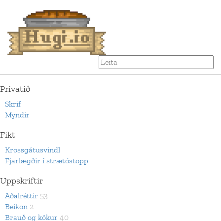
Prívatið
Skrif
Myndir
Fikt
Krossgátusvindl
Fjarlægðir í strætóstopp
Uppskriftir
Aðalréttir
53
Beikon
2
Brauð og kökur
40