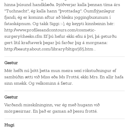
hinna þúsund handklæða. Þjóðverjar kalla þennan tíma árs
"Tuchnacht", ég kalla hann "þvottadag". Óumflýjanlegur
fjandi, ég er kominn aftur að bleiku joggingbuxunum í
fataskápnum. Og takk Siggi :-), ég keypti kinnbeinin hér:
http://www.profilesandcontours.com/cosmetic-
surgery/cheeks.cfm Ef þú hefur ekki efni á því, þá geturðu
gert lítil kraftaverk þegar þú farðar þig á morgnana:
http://beauty.about.com/library/bltips565.htm .
Gestur
Mér hefði nú þótt þetta mun meira sexí rökstuðningur ef
sambúðin ætti við Miss eða Ms Frotté, ekki Mrs. En allir hafa
sinn smekk. Og velkominn á fætur.
Gestur
Varðandi misskilninginn, var ég með hugann við
mörgæsirnar. En það er gaman að þessu frotté.
Hugi