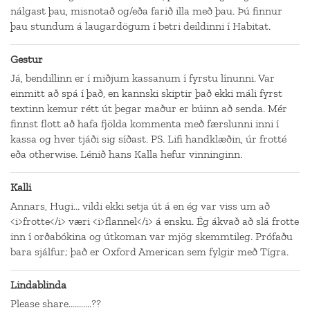
nálgast þau, misnotað og/eða farið illa með þau. Þú finnur
þau stundum á laugardögum í betri deildinni í Habitat.
Gestur
Já, bendillinn er í miðjum kassanum í fyrstu línunni. Var
einmitt að spá í það, en kannski skiptir það ekki máli fyrst
textinn kemur rétt út þegar maður er búinn að senda. Mér
finnst flott að hafa fjölda kommenta með færslunni inni í
kassa og hver tjáði sig síðast. PS. Lifi handklæðin, úr frotté
eða otherwise. Lénið hans Kalla hefur vinninginn.
Kalli
Annars, Hugi... vildi ekki setja út á en ég var viss um að
<i>frotte</i> væri <i>flannel</i> á ensku. Ég ákvað að slá frotte
inn í orðabókina og útkoman var mjög skemmtileg. Prófaðu
bara sjálfur; það er Oxford American sem fylgir með Tígra.
Lindablinda
Please share...........??