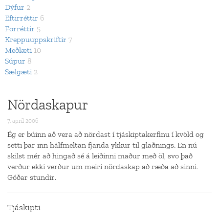
Dýfur
2
Eftirréttir
6
Forréttir
5
Kreppuuppskriftir
7
Meðlæti
10
Súpur
8
Sælgæti
2
Nördaskapur
7. apríl 2006
Ég er búinn að vera að nördast í tjáskiptakerfinu í kvöld og
setti þar inn hálfmeltan fjanda ykkur til glaðnings. En nú
skilst mér að hingað sé á leiðinni maður með öl, svo það
verður ekki verður um meiri nördaskap að ræða að sinni.
Góðar stundir.
Tjáskipti