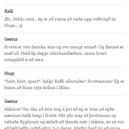
Kalli
Æi... bíddu smá... ég er að reyna að veiða upp viðbrögð úr
Huga... :p
Gestur
Frotté er víst danska, eins og svo margt annað. Og flannel er
með ull. Held ég sleppi ullarhandlæðum, sama hvert
notagildið á að vera.
Hugi
*hóst, hóst, spurt*, hjálp! Kaffi, allsstaðar! Frotteurism! Ég er
búinn að finna nýja köllun í lífinu.
Gestur
Akkúrat! Var líka að átta mig á því að ég er búin að eyða
næstum heilli helgi í frotté. Hló yfir mig að þvottinum og
refsaða flyglinum og ætlaði að blanda mér í leikinn, en sá svo
að það hefðu orðið aðrir 2-4 dagar. Maður þarf nú að sinna