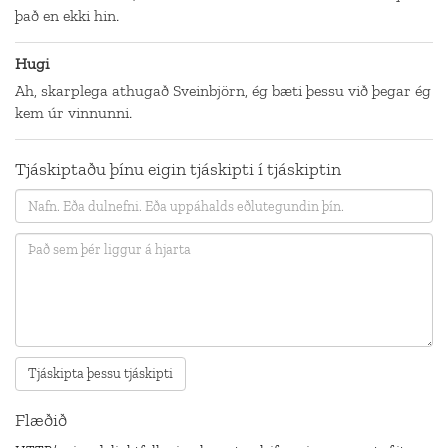
það en ekki hin.
Hugi
Ah, skarplega athugað Sveinbjörn, ég bæti þessu við þegar ég
kem úr vinnunni.
Tjáskiptaðu þínu eigin tjáskipti í tjáskiptin
Flæðið