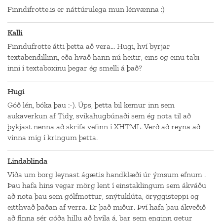
Finndifrotte.is er náttúrulega mun lénvænna :)
Kalli
Finndufrotte átti þetta að vera... Hugi, hví byrjar
textabendillinn, eða hvað hann nú heitir, eins og einu tabi
inni í textaboxinu þegar ég smelli á það?
Hugi
Góð lén, bóka þau :-). Úps, þetta bil kemur inn sem
aukaverkun af Tidy, svikahugbúnaði sem ég nota til að
þykjast nenna að skrifa vefinn í XHTML. Verð að reyna að
vinna mig í kringum þetta.
Lindablinda
Víða um borg leynast ágætis handklæði úr ýmsum efnum .
Þau hafa hins vegar mörg lent í einstaklingum sem ákváðu
að nota þau sem gólfmottur, snýtuklúta, öryggisteppi og
eitthvað þaðan af verra. Er það miður. Því hafa þau ákveðið
að finna sér góða hillu að hvíla á, þar sem enginn getur