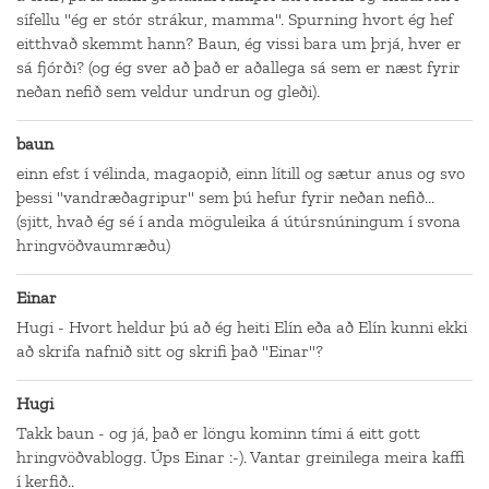
sífellu "ég er stór strákur, mamma". Spurning hvort ég hef
eitthvað skemmt hann? Baun, ég vissi bara um þrjá, hver er
sá fjórði? (og ég sver að það er aðallega sá sem er næst fyrir
neðan nefið sem veldur undrun og gleði).
baun
einn efst í vélinda, magaopið, einn lítill og sætur anus og svo
þessi "vandræðagripur" sem þú hefur fyrir neðan nefið...
(sjitt, hvað ég sé í anda möguleika á útúrsnúningum í svona
hringvöðvaumræðu)
Einar
Hugi - Hvort heldur þú að ég heiti Elín eða að Elín kunni ekki
að skrifa nafnið sitt og skrifi það "Einar"?
Hugi
Takk baun - og já, það er löngu kominn tími á eitt gott
hringvöðvablogg. Úps Einar :-). Vantar greinilega meira kaffi
í kerfið..