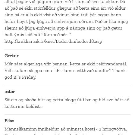
alltaf þegar við ljúgum erum við í raun að sverta okkur. Þó
að það sé ekki stórfelldur glæpur að bæta einu ári við aldur
sinn þá er alls ekki víst að vinur þinn trúi þér þegar hann
hefur heyrt þig ljúga að einhverjum öðrum. Það er líka mjög
slæmt að ljúga einhverju upp á náunga sinn og það getur
haft ýmis leiðindi í för með sér. "
http://krakkar.sik.is/knet/Bodordin/bodord8.asp
Geztur
Mér sást algerlega yfir þennan. Þetta er ekki reiðivandamál.
Við skulum sleppa einu i. Er James eitthvað daufur? Thank
god it´s Friday.
ester
Sit ein og skoða hitt og þetta blogg út í bæ og hló svo hátt að
kötturinn fældist...
Elías
Mannslíkaminn inniheldur að minnsta kosti 42 hringvöðva.