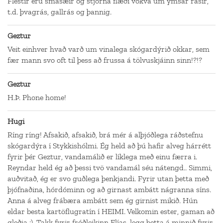
Flestir eru smásæir og stjórna flæði vökva um ýmsar rásir,
t.d. þvagrás, gallrás og þannig.
Geztur
Veit einhver hvað varð um vinalega skógardýrið okkar, sem
fær mann svo oft til þess að frussa á tölvuskjáinn sinn!?!?
Geztur
H.Þ. Phone home!
Hugi
Ríng ríng! Afsakið, afsakið, brá mér á alþjóðlega ráðstefnu
skógardýra í Stykkishólmi. Ég held að þú hafir alveg hárrétt
fyrir þér Geztur, vandamálið er líklega með einu færra i.
Reyndar held ég að þessi tvö vandamál séu nátengd.. Simmi,
auðvitað, ég er svo guðlega þenkjandi. Fyrir utan þetta með
þjófnaðina, hórdóminn og að girnast ambátt nágranna síns.
Anna á alveg frábæra ambátt sem ég girnist mikið. Hún
eldar besta kartöflugratín í HEIMI. Velkomin ester, gaman að
gleðja :). Takk fyrir fróðleikinn Elías, legg þetta á minnið fyrir