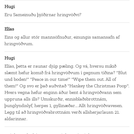
Hugi
Eru Sameinuðu þjóðirnar hringvöðvi?
Elías
Eins og allur stór mannsöfnuður, einungis samansafn af
hringvöðvum.
Hugi
Elías, þetta er raunar djúp pæling. Og vá, hversu mikið
slæmt hefur komið frá hringvöðvum í gegnum tíðina? "Blut
und boden!" "Peace in our time!" "Wipe them out. All of
them!" Og svo er það auðvitað "Hankey the Christmas Poop".
Hvers vegna hefur enginn áður bent á hringvöðvann sem
uppruna alls ills? Umskurðir, ennisblaðsbrottnám,
þunglyndislyf, herpes 1, gyllinæðar... Allt hringvöðvavesen.
Legg til að hringvöðvabrottnám verði allsherjarlausn 21.
aldarinnar.