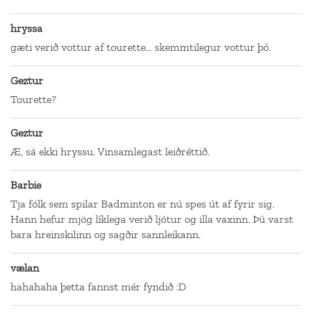
hryssa
gæti verið vottur af tourette... skemmtilegur vottur þó.
Geztur
Tourette?
Geztur
Æ, sá ekki hryssu. Vinsamlegast leiðréttið.
Barbie
Tja fólk sem spilar Badminton er nú spes út af fyrir sig.
Hann hefur mjög líklega verið ljótur og illa vaxinn. Þú varst
bara hreinskilinn og sagðir sannleikann.
vælan
hahahaha þetta fannst mér fyndið :D