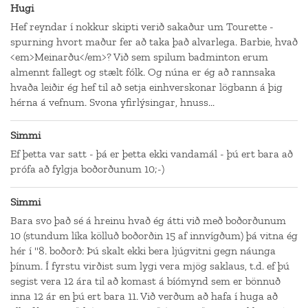
Hugi
Hef reyndar í nokkur skipti verið sakaður um Tourette -
spurning hvort maður fer að taka það alvarlega. Barbie, hvað
<em>Meinarðu</em>? Við sem spilum badminton erum
almennt fallegt og stælt fólk. Og núna er ég að rannsaka
hvaða leiðir ég hef til að setja einhverskonar lögbann á þig
hérna á vefnum. Svona yfirlýsingar, hnuss...
Simmi
Ef þetta var satt - þá er þetta ekki vandamál - þú ert bara að
prófa að fylgja boðorðunum 10;-)
Simmi
Bara svo það sé á hreinu hvað ég átti við með boðorðunum
10 (stundum líka kölluð boðorðin 15 af innvígðum) þá vitna ég
hér í "8. boðorð: Þú skalt ekki bera ljúgvitni gegn náunga
þínum. Í fyrstu virðist sum lygi vera mjög saklaus, t.d. ef þú
segist vera 12 ára til að komast á bíómynd sem er bönnuð
inna 12 ár en þú ert bara 11. Við verðum að hafa í huga að