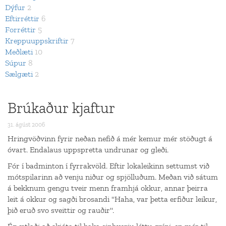
Dýfur
2
Eftirréttir
6
Forréttir
5
Kreppuuppskriftir
7
Meðlæti
10
Súpur
8
Sælgæti
2
Brúkaður kjaftur
31. ágúst 2006
Hringvöðvinn fyrir neðan nefið á mér kemur mér stöðugt á
óvart. Endalaus uppspretta undrunar og gleði.
Fór í badminton í fyrrakvöld. Eftir lokaleikinn settumst við
mótspilarinn að venju niður og spjölluðum. Meðan við sátum
á bekknum gengu tveir menn framhjá okkur, annar þeirra
leit á okkur og sagði brosandi "Haha, var þetta erfiður leikur,
þið eruð svo sveittir og rauðir".