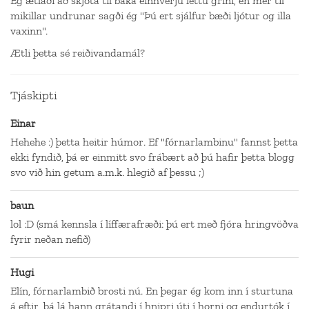
Ég ætlaði að skjóta til baka einhverju léttu gríni, en mér til
mikillar undrunar sagði ég "Þú ert sjálfur bæði ljótur og illa
vaxinn".
Ætli þetta sé reiðivandamál?
Tjáskipti
Einar
Hehehe :) þetta heitir húmor. Ef "fórnarlambinu" fannst þetta
ekki fyndið, þá er einmitt svo frábært að þú hafir þetta blogg
svo við hin getum a.m.k. hlegið af þessu ;)
baun
lol :D (smá kennsla í líffærafræði: þú ert með fjóra hringvöðva
fyrir neðan nefið)
Hugi
Elín, fórnarlambið brosti nú. En þegar ég kom inn í sturtuna
á eftir, þá lá hann grátandi í hnipri úti í horni og endurtók í