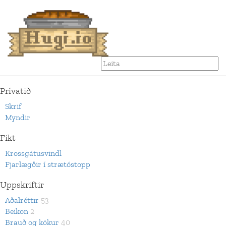
Prívatið
Skrif
Myndir
Fikt
Krossgátusvindl
Fjarlægðir í strætóstopp
Uppskriftir
Aðalréttir
53
Beikon
2
Brauð og kökur
40