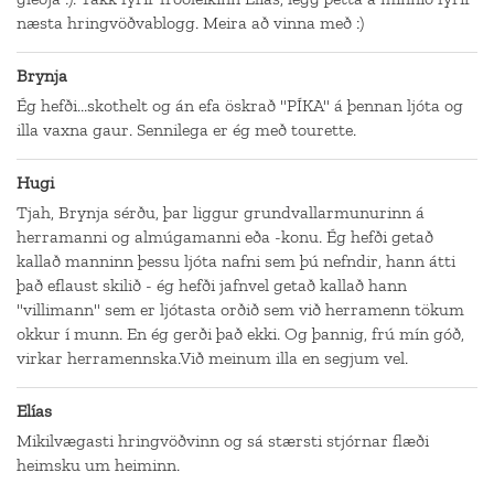
næsta hringvöðvablogg. Meira að vinna með :)
Brynja
Ég hefði...skothelt og án efa öskrað "PÍKA" á þennan ljóta og
illa vaxna gaur. Sennilega er ég með tourette.
Hugi
Tjah, Brynja sérðu, þar liggur grundvallarmunurinn á
herramanni og almúgamanni eða -konu. Ég hefði getað
kallað manninn þessu ljóta nafni sem þú nefndir, hann átti
það eflaust skilið - ég hefði jafnvel getað kallað hann
"villimann" sem er ljótasta orðið sem við herramenn tökum
okkur í munn. En ég gerði það ekki. Og þannig, frú mín góð,
virkar herramennska.Við meinum illa en segjum vel.
Elías
Mikilvægasti hringvöðvinn og sá stærsti stjórnar flæði
heimsku um heiminn.