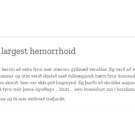
 largest hemorrhoid
tu færslu að velta fyrir mér stærstu gyllinæð veraldar. Ég varð að v
t hennar og útlit verið skjalað með fullnægjandi hætti fyrir komandi
essu skorið. Sem var ekki góð hugmynd. Ég þurfti að skrúbba augun 
á fyrir mér þessa óguðlegu ... hluti ... sem brenndust inn í hornh
a og fá mér eitthvað trefjaríkt.