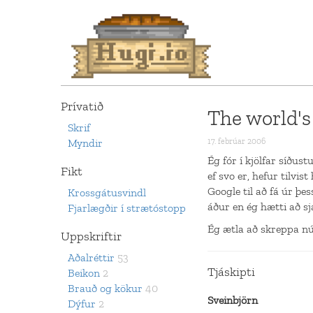
Prívatið
The world's
Skrif
Myndir
17. febrúar 2006
Ég fór í kjölfar síðus
Fikt
ef svo er, hefur tilvis
Google til að fá úr þ
Krossgátusvindl
áður en ég hætti að sj
Fjarlægðir í strætóstopp
Ég ætla að skreppa nún
Uppskriftir
Aðalréttir
53
Tjáskipti
Beikon
2
Brauð og kökur
40
Sveinbjörn
Dýfur
2