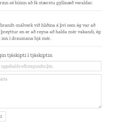
rinn sé búinn að fá stærstu gyllinæð veraldar.
brandt-málverk við hliðina á því sem ég var að
 þreyttur en er að reyna að halda mér vakandi, ég
t inn í draumana hjá mér.
in tjáskipti í tjáskiptin