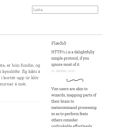
Flæðið
HTTP/1.1 is a delightfully
simple protocol, if you
ignore most of it
ita, er hún fundin, og
 kynslóðir. Ég kíkti á
21. október 2022
í kortér upp úr klór
imnurnar á mér.
Vim users are akin to
wizards, mapping parts of
their brain to
metacommand processing
so as to perform feats
others consider
unthinkable effortlessly,