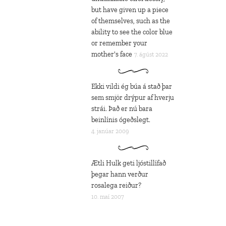
but have given up a piece
of themselves, such as the
ability to see the color blue
or remember your
mother's face
7. ágúst 2022
Ekki vildi ég búa á stað þar
sem smjör drýpur af hverju
strái. Það er nú bara
beinlínis ógeðslegt.
4. janúar 2009
Ætli Hulk geti ljóstillífað
þegar hann verður
rosalega reiður?
10. maí 2007