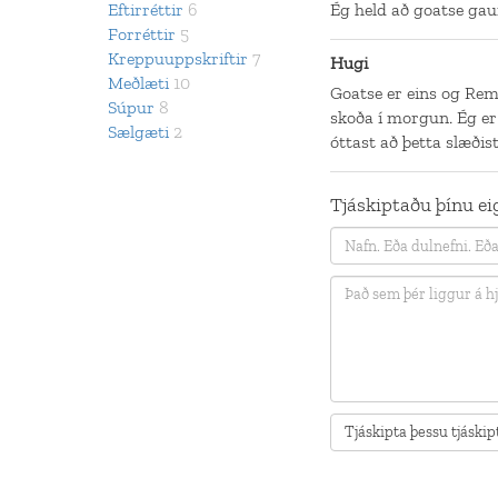
Eftirréttir
6
Ég held að goatse gau
Forréttir
5
Kreppuuppskriftir
7
Hugi
Meðlæti
10
Goatse er eins og Rem
Súpur
8
skoða í morgun. Ég er
Sælgæti
2
óttast að þetta slæðis
Tjáskiptaðu þínu eig