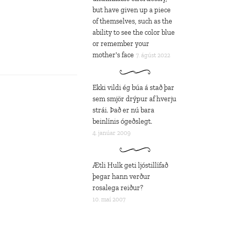
but have given up a piece
of themselves, such as the
ability to see the color blue
or remember your
mother's face
7. ágúst 2022
Ekki vildi ég búa á stað þar
sem smjör drýpur af hverju
strái. Það er nú bara
beinlínis ógeðslegt.
4. janúar 2009
Ætli Hulk geti ljóstillífað
þegar hann verður
rosalega reiður?
10. maí 2007