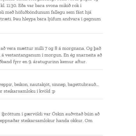
kl. 11:30. Eða var bara svona mikið rok í
i með höfuðböndunum fallegu sem fást hjá
stræti. Þau hleypa bara ljúfum andvara í gegnum
 að vera mættur milli 7 og 8 á morgnana. Og það
úti á vestantanganum í morgun. En ég snarneita að
ðband fyrr en 9. áratugurinn kemur aftur.
ir, beikon, nautakjöt, sinnep, bagettubrauð...
r steikarsamloku í kvöld :p
íþróttum í gærvöldi var Óskin auðvitað búin að
 heppnaðar steikarsamlokur handa okkur. Om