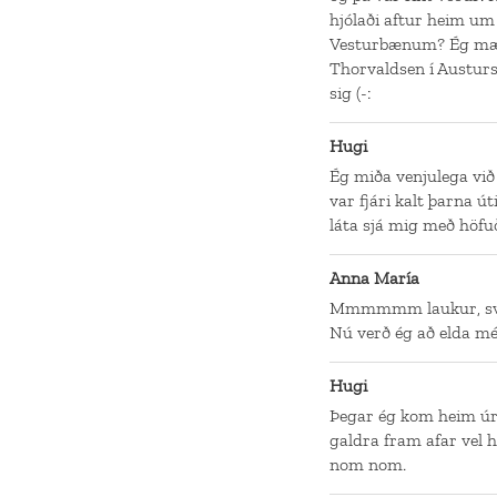
hjólaði aftur heim um 
Vesturbænum? Ég mæl
Thorvaldsen í Austur
sig (-:
Hugi
Ég miða venjulega við
var fjári kalt þarna 
láta sjá mig með höfu
Anna María
Mmmmmm laukur, svepp
Nú verð ég að elda mé
Hugi
Þegar ég kom heim úr 
galdra fram afar vel
nom nom.