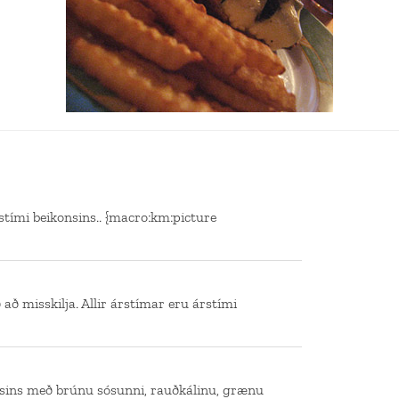
rstími beikonsins.. {macro:km:picture
 að misskilja. Allir árstímar eru árstími
gsins með brúnu sósunni, rauðkálinu, grænu