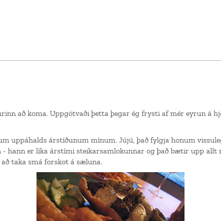
urinn að koma. Uppgötvaði þetta þegar ég frysti af mér eyrun á hjól
órum uppáhalds árstíðunum mínum. Jújú, það fylgja honum vissuleg
en - hann er líka árstími steikarsamlokunnar og það bætir upp allt 
 að taka smá forskot á sæluna.