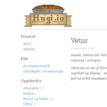
Prívatið
Vetur
Skrif
Myndir
9. september 2009
Aaaah, loksins fer vet
Fikt
vinnuna í morgun.
Krossgátusvindl
Veturinn er ein af fj
Fjarlægðir í strætóstopp
snjóflóð og jólalög - 
það sé orðið tímabært
Uppskriftir
Aðalréttir
53
Beikon
2
Brauð og kökur
40
Dýfur
2