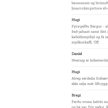
baununum og brúnuðu
{macro:km:picture id=
Hugi
Fyrirgefðu Bergur - al
Það jafnast samt fátt
kafaldssnjóbyl og fá s
mjólkurkaffi. Úff.
Daníel
Hvernig er kólesteról
Hugi
Alveg sérdeilis fráb
ekki selja mér líftrygg
Bragi
Ferðu svona helvíti s
og þá var fínt veður.