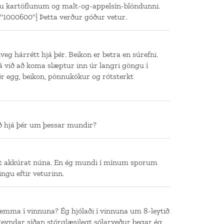
 kartöflunum og malt-og-appelsín-blöndunni.
"1000600"} Þetta verður góður vetur.
veg hárrétt hjá þér. Beikon er betra en súrefni.
 á við að koma slæptur inn úr langri göngu í
ér egg, beikon, pönnukökur og rótsterkt
ið hjá þér um þessar mundir?
ært akkúrat núna. En ég mundi í mínum sporum
ingu eftir veturinn.
nemma í vinnuna? Ég hjólaði í vinnuna um 8-leytið
 Reyndar síðan stórglæsilegt sólarveður þegar ég