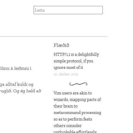
Flæðið
HTTP/1.1 is a delightfully
simple protocol, if you
ignore most of it
inu á leiðinni í
21. október 2022
a alltaf kuldi og
ruglið. Og ég held að
Vim users are akin to
wizards, mapping parts of
their brain to
metacommand processing
so as to perform feats
others consider
unthinkable effortlessly,