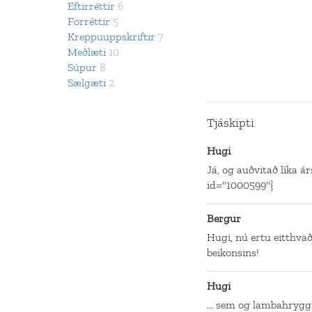
Eftirréttir
6
Forréttir
5
Kreppuuppskriftir
7
Meðlæti
10
Súpur
8
Sælgæti
2
Tjáskipti
Hugi
Já, og auðvitað líka á
id="1000599"}
Bergur
Hugi, nú ertu eitthvað
beikonsins!
Hugi
... sem og lambahryg