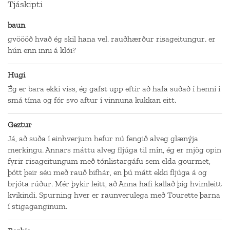
Tjáskipti
baun
gvöööð hvað ég skil hana vel. rauðhærður risageitungur. er
hún enn inni á klói?
Hugi
Ég er bara ekki viss, ég gafst upp eftir að hafa suðað í henni í
smá tíma og fór svo aftur í vinnuna kukkan eitt.
Geztur
Já, að suða í einhverjum hefur nú fengið alveg glænýja
merkingu. Annars máttu alveg fljúga til mín, ég er mjög opin
fyrir risageitungum með tónlistargáfu sem elda gourmet,
þótt þeir séu með rauð bifhár, en þú mátt ekki fljúga á og
brjóta rúður. Mér þykir leitt, að Anna hafi kallað þig hvimleitt
kvikindi. Spurning hver er raunverulega með Tourette þarna
í stigaganginum.