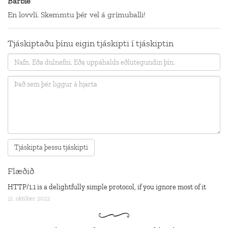
Barbie
En lovvlí. Skemmtu þér vel á grímuballi!
Tjáskiptaðu þínu eigin tjáskipti í tjáskiptin
Flæðið
HTTP/1.1 is a delightfully simple protocol, if you ignore most of it
21. október 2022