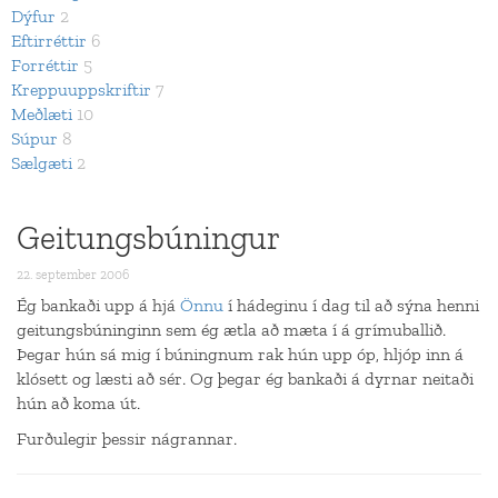
Dýfur
2
Eftirréttir
6
Forréttir
5
Kreppuuppskriftir
7
Meðlæti
10
Súpur
8
Sælgæti
2
Geitungsbúningur
22. september 2006
Ég bankaði upp á hjá
Önnu
í hádeginu í dag til að sýna henni
geitungsbúninginn sem ég ætla að mæta í á grímuballið.
Þegar hún sá mig í búningnum rak hún upp óp, hljóp inn á
klósett og læsti að sér. Og þegar ég bankaði á dyrnar neitaði
hún að koma út.
Furðulegir þessir nágrannar.