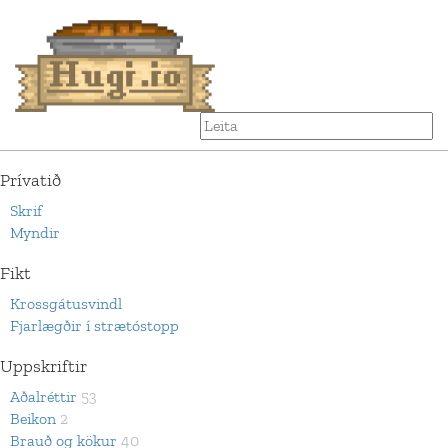
Prívatið
Skrif
Myndir
Fikt
Krossgátusvindl
Fjarlægðir í strætóstopp
Uppskriftir
Aðalréttir
53
Beikon
2
Brauð og kökur
40