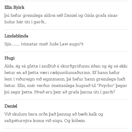
Elín Björk
þú hefur greinilega aldrei séð Daníel og Gísla grafa sínar
holur hér úti í garði...
Lindablinda
Sjís.......... tómatar með Jude Law augu!!t
Hugi
Alda, ég sá glitta í andltið á skurðgröfunni áðan og ég sá ekki
betur en að þetta væri rækjusölumaðurinn. Ef hann hefur
lent í viðureign við eiginmann, þá hefur hann greinilega haft
betur. Elín, mér verður óneitanlega hugsað til "Psycho" þegar
þú segir þetta. Hvað eru þeir að grafa þarna úti í garði?
Daníel
Við skulum bara orða það þannig að bæði kalk og
saltpétursýra koma við sögu. Og kúbein.