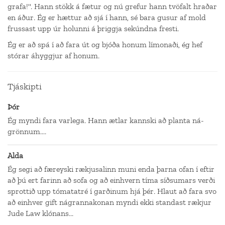
grafa!". Hann stökk á fætur og nú grefur hann tvöfalt hraðar
en áður. Ég er hættur að sjá í hann, sé bara gusur af mold
frussast upp úr holunni á þriggja sekúndna fresti.
Ég er að spá í að fara út og bjóða honum límonaði, ég hef
stórar áhyggjur af honum.
Tjáskipti
Þór
Ég myndi fara varlega. Hann ætlar kannski að planta ná-
grönnum....
Alda
Ég segi að færeyski rækjusalinn muni enda þarna ofan í eftir
að þú ert farinn að sofa og að einhvern tíma síðsumars verði
sprottið upp tómatatré í garðinum hjá þér. Hlaut að fara svo
að einhver gift nágrannakonan myndi ekki standast rækjur
Jude Law klónans...