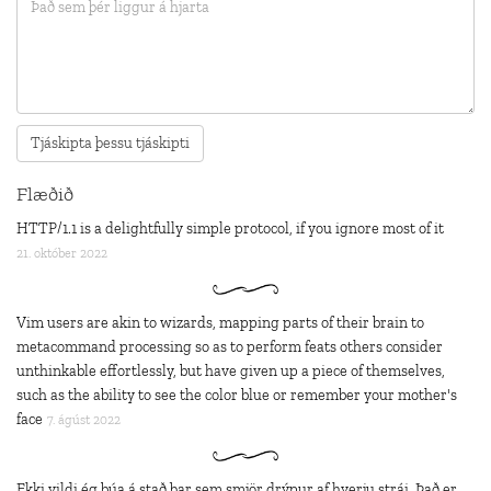
Flæðið
HTTP/1.1 is a delightfully simple protocol, if you ignore most of it
21. október 2022
Vim users are akin to wizards, mapping parts of their brain to
metacommand processing so as to perform feats others consider
unthinkable effortlessly, but have given up a piece of themselves,
such as the ability to see the color blue or remember your mother's
face
7. ágúst 2022
Ekki vildi ég búa á stað þar sem smjör drýpur af hverju strái. Það er