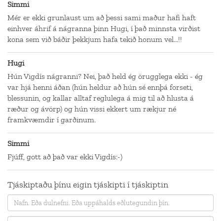
Simmi
Mér er ekki grunlaust um að þessi sami maður hafi haft
einhver áhrif á nágranna þinn Hugi, í það minnsta virðist
kona sem við báðir þekkjum hafa tekið honum vel...!!
Hugi
Hún Vigdís nágranni? Nei, það held ég örugglega ekki - ég
var hjá henni áðan (hún heldur að hún sé ennþá forseti,
blessunin, og kallar alltaf reglulega á mig til að hlusta á
ræður og ávörp) og hún vissi ekkert um rækjur né
framkvæmdir í garðinum.
Simmi
Fjúff, gott að það var ekki Vigdís:-)
Tjáskiptaðu þínu eigin tjáskipti í tjáskiptin