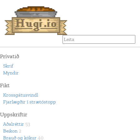
Prívatið
Skrif
Myndir
Fikt
Krossgátusvindl
Fjarlægðir í strætóstopp
Uppskriftir
Aðalréttir
53
Beikon
2
Brauð og kökur
40