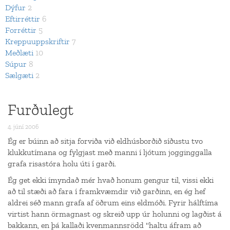
Dýfur
2
Eftirréttir
6
Forréttir
5
Kreppuuppskriftir
7
Meðlæti
10
Súpur
8
Sælgæti
2
Furðulegt
4. júní 2006
Ég er búinn að sitja forviða við eldhúsborðið síðustu tvo
klukkutímana og fylgjast með manni í ljótum jogginggalla
grafa risastóra holu úti í garði.
Ég get ekki ímyndað mér hvað honum gengur til, vissi ekki
að til stæði að fara í framkvæmdir við garðinn, en ég hef
aldrei séð mann grafa af öðrum eins eldmóði. Fyrir hálftíma
virtist hann örmagnast og skreið upp úr holunni og lagðist á
bakkann, en þá kallaði kvenmannsrödd "haltu áfram að