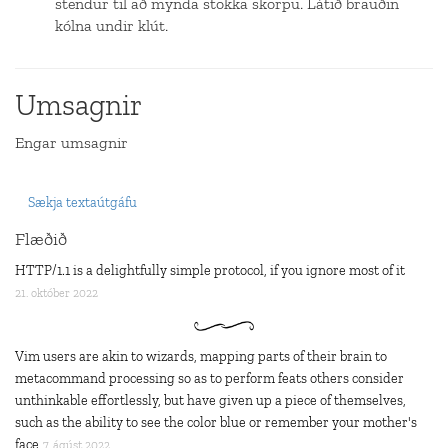
stendur til að mynda stökka skorpu. Látið brauðin
kólna undir klút.
Umsagnir
Engar umsagnir
Sækja textaútgáfu
Flæðið
HTTP/1.1 is a delightfully simple protocol, if you ignore most of it
21. október 2022
Vim users are akin to wizards, mapping parts of their brain to
metacommand processing so as to perform feats others consider
unthinkable effortlessly, but have given up a piece of themselves,
such as the ability to see the color blue or remember your mother's
face
7. ágúst 2022