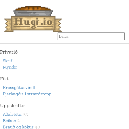
Prívatið
Skrif
Myndir
Fikt
Krossgátusvindl
Fjarlægðir í strætóstopp
Uppskriftir
Aðalréttir
53
Beikon
2
Brauð og kökur
40