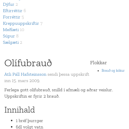
Dýfur
2
Eftirréttir
6
Forréttir
5
Kreppuuppskriftir
7
Meðlæti
10
Súpur
8
Sælgæti
2
Olífubrauð
Flokkar
Brauð og kökur
Atli Páll Hafsteinsson
sendi þessa uppskrift
inn 15. mars 2009.
Ferlega gott olífubrauð, snilld í afmæli og aðrar veislur.
Uppskriftin er fyrir 2 brauð.
Innihald
1 bréf þurrger
6dl volgt vatn