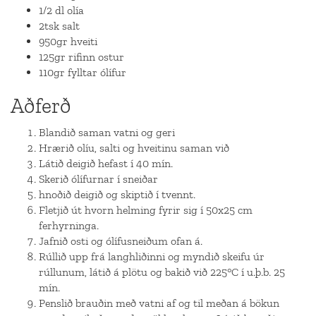
1/2 dl olía
2tsk salt
950gr hveiti
125gr rifinn ostur
110gr fylltar ólífur
Aðferð
Blandið saman vatni og geri
Hrærið olíu, salti og hveitinu saman við
Látið deigið hefast í 40 mín.
Skerið ólífurnar í sneiðar
hnoðið deigið og skiptið í tvennt.
Fletjið út hvorn helming fyrir sig í 50x25 cm
ferhyrninga.
Jafnið osti og ólífusneiðum ofan á.
Rúllið upp frá langhliðinni og myndið skeifu úr
rúllunum, látið á plötu og bakið við 225°C í u.þ.b. 25
mín.
Penslið brauðin með vatni af og til meðan á bökun