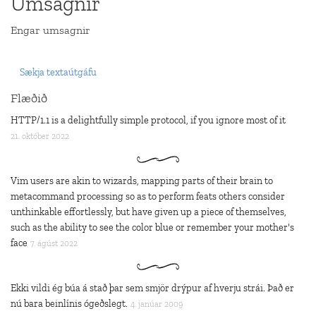
Umsagnir
Engar umsagnir
Sækja textaútgáfu
Flæðið
HTTP/1.1 is a delightfully simple protocol, if you ignore most of it
21. október 2022
Vim users are akin to wizards, mapping parts of their brain to
metacommand processing so as to perform feats others consider
unthinkable effortlessly, but have given up a piece of themselves,
such as the ability to see the color blue or remember your mother's
face
7. ágúst 2022
Ekki vildi ég búa á stað þar sem smjör drýpur af hverju strái. Það er
nú bara beinlínis ógeðslegt.
4. janúar 2009