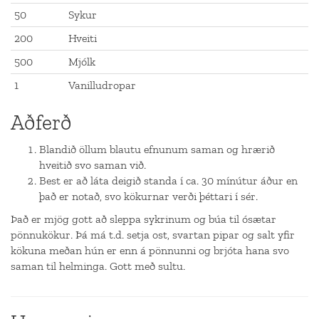
50
Sykur
200
Hveiti
500
Mjólk
1
Vanilludropar
Aðferð
Blandið öllum blautu efnunum saman og hrærið
hveitið svo saman við.
Best er að láta deigið standa í ca. 30 mínútur áður en
það er notað, svo kökurnar verði þéttari í sér.
Það er mjög gott að sleppa sykrinum og búa til ósætar
pönnukökur. Þá má t.d. setja ost, svartan pipar og salt yfir
kökuna meðan hún er enn á pönnunni og brjóta hana svo
saman til helminga. Gott með sultu.