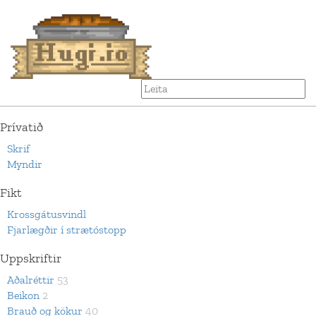
Prívatið
Skrif
Myndir
Fikt
Krossgátusvindl
Fjarlægðir í strætóstopp
Uppskriftir
Aðalréttir
53
Beikon
2
Brauð og kökur
40