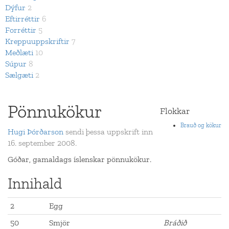
Dýfur
2
Eftirréttir
6
Forréttir
5
Kreppuuppskriftir
7
Meðlæti
10
Súpur
8
Sælgæti
2
Pönnukökur
Flokkar
Brauð og kökur
Hugi Þórðarson
sendi þessa uppskrift inn
16. september 2008.
Góðar, gamaldags íslenskar pönnukökur.
Innihald
2
Egg
50
Smjör
Bráðið